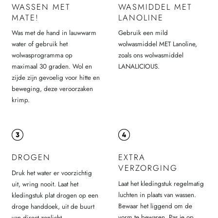
WASSEN MET
WASMIDDEL MET
MATE!
LANOLINE
Was met de hand in lauwwarm
Gebruik een mild
water of gebruik het
wolwasmiddel MET Lanoline,
wolwasprogramma op
zoals ons wolwasmiddel
maximaal 30 graden. Wol en
LANALICIOUS.
zijde zijn gevoelig voor hitte en
beweging, deze veroorzaken
krimp.
DROGEN
EXTRA
VERZORGING
Druk het water er voorzichtig
Laat het kledingstuk regelmatig
uit, wring nooit. Laat het
luchten in plaats van wassen.
kledingstuk plat drogen op een
Bewaar het liggend om de
droge handdoek, uit de buurt
vorm te bewaren. Pas je op
van direct zonlicht.