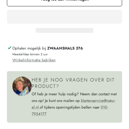
ENGEL
voor
romper
ENGEL
wol
romper
zijde
wol
lange
zijde
Ophalen mogelijk bij
ZWAANSHALS 376
mouw
lange
Meestal klaar binnen 2 uur
GESTREEPT
mouw
Winkelinformatie bekijken
saffraan
GESTREEPT
walnoot
saffraan
HEB JE NOG VRAGEN OVER DIT
walnoot
PRODUCT?
Of heb je meer hulp nodig? Neem dan contact met
ons op! Je kunt ons mailen op
klantenservice@natur-
el.nl
of tijdens openingstijden bellen naar
010-
7954177