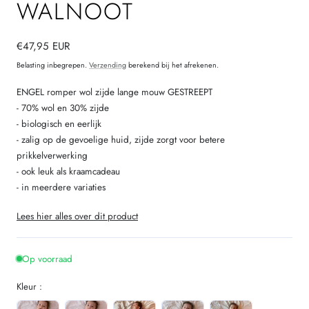
WALNOOT
Normale
€47,95 EUR
prijs
Belasting inbegrepen.
Verzending
berekend bij het afrekenen.
ENGEL romper wol zijde lange mouw GESTREEPT
- 70% wol en 30% zijde
- biologisch en eerlijk
- zalig op de gevoelige huid, zijde zorgt voor betere
prikkelverwerking
- ook leuk als kraamcadeau
- in meerdere variaties
Lees hier alles over dit product
Op voorraad
Kleur :