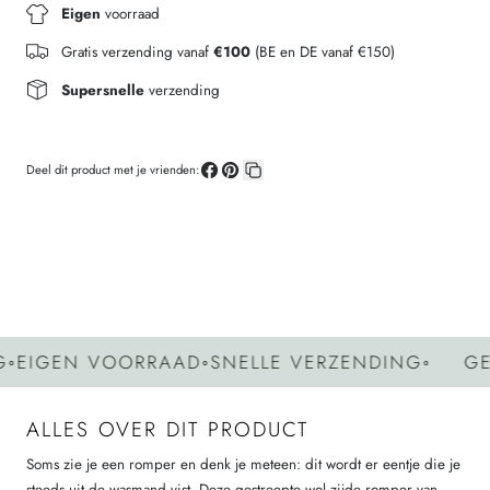
Eigen
voorraad
Gratis verzending vanaf
€100
(BE en DE vanaf €150)
Supersnelle
verzending
Deel dit product met je vrienden:
Deel
Pin
Kopieer
op
op
link
Facebook
Pinterest
GEN VOORRAAD
◦
SNELLE VERZENDING
◦
GEEN 
ALLES OVER DIT PRODUCT
Soms zie je een romper en denk je meteen: dit wordt er eentje die je
steeds uit de wasmand vist. Deze gestreepte wol zijde romper van