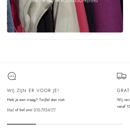
klik hier voor de
ROUTEBESCHRIJVING
WIJ ZIJN ER VOOR JE!
GRAT
Heb je een vraag? Twijfel dan niet:
Wij ver
vanaf 1
Mail
of bel ons!
010-7954177