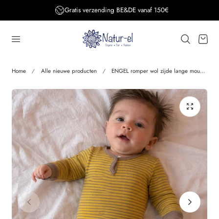
Gratis verzending BE&DE vanaf 150€
aar de inhoud
Winkelwage
Home
Alle nieuwe producten
ENGEL romper wol zijde lange mouw GESTREEPT saffraan walnoot