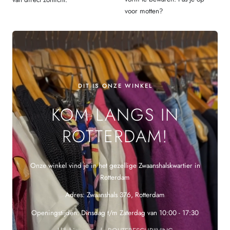
voor motten?
DIT IS ONZE WINKEL
KOM LANGS IN
ROTTERDAM!
Onze winkel vind je in het gezellige Zwaanshalskwartier in
Rotterdam
Adres: Zwaanshals 376, Rotterdam
Openingstijden: Dinsdag t/m Zaterdag van 10:00 - 17:30