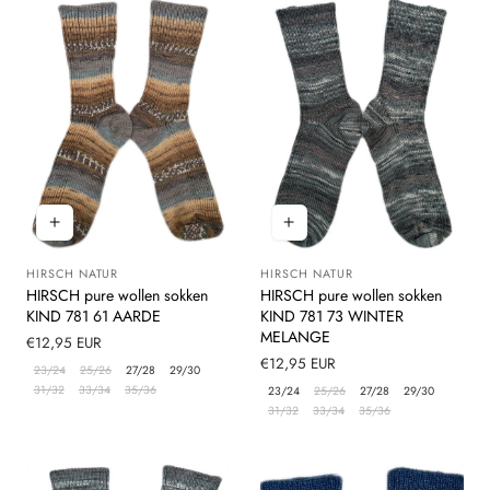
HIRSCH NATUR
HIRSCH NATUR
Leverancier:
Leverancier:
HIRSCH pure wollen sokken
HIRSCH pure wollen sokken
KIND 781 61 AARDE
KIND 781 73 WINTER
MELANGE
Normale
€12,95 EUR
prijs
Normale
€12,95 EUR
23/24
25/26
27/28
29/30
prijs
31/32
33/34
35/36
23/24
25/26
27/28
29/30
31/32
33/34
35/36