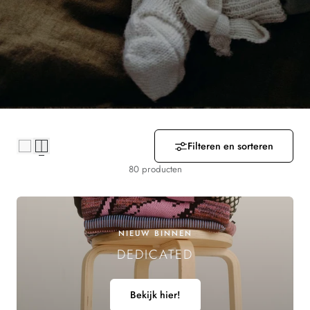
R
Z
A
M
E
L
Filteren en sorteren
I
80 producten
N
G
NIEUW BINNEN
DEDICATED
:
Bekijk hier!