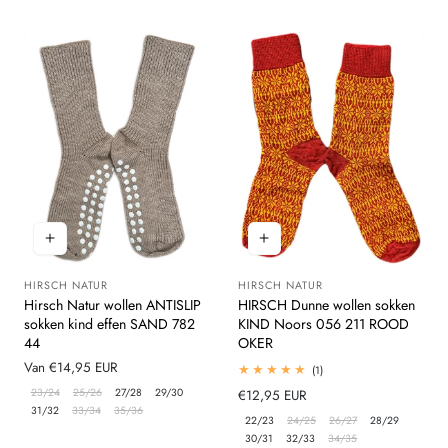
HIRSCH NATUR
HIRSCH NATUR
Leverancier:
Leverancier:
Hirsch Natur wollen ANTISLIP
HIRSCH Dunne wollen sokken
sokken kind effen SAND 782
KIND Noors 056 211 ROOD
44
OKER
Normale
Van €14,95 EUR
1
(1)
totaal
prijs
23/24
25/26
27/28
29/30
Normale
€12,95 EUR
beoordelingen
31/32
33/34
35/36
prijs
22/23
24/25
26/27
28/29
30/31
32/33
34/35