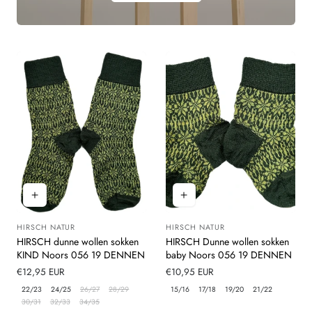
HIRSCH NATUR
HIRSCH NATUR
Leverancier:
Leverancier:
HIRSCH dunne wollen sokken
HIRSCH Dunne wollen sokken
KIND Noors 056 19 DENNEN
baby Noors 056 19 DENNEN
Normale
€12,95 EUR
Normale
€10,95 EUR
prijs
prijs
22/23
24/25
26/27
28/29
15/16
17/18
19/20
21/22
30/31
32/33
34/35