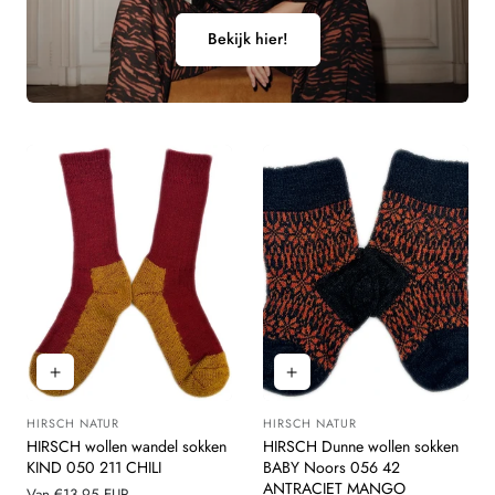
Bekijk hier!
HIRSCH NATUR
HIRSCH NATUR
Leverancier:
Leverancier:
HIRSCH wollen wandel sokken
HIRSCH Dunne wollen sokken
KIND 050 211 CHILI
BABY Noors 056 42
ANTRACIET MANGO
Normale
Van €13,95 EUR