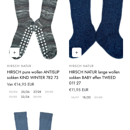
HIRSCH NATUR
HIRSCH NATUR
Leverancier:
Leverancier:
HIRSCH pure wollen ANTISLIP
HIRSCH NATUR lange wollen
sokken KIND WINTER 782 73
sokken BABY effen TWEED
011 27
Normale
Van €14,95 EUR
prijs
Normale
€11,95 EUR
23/24
25/26
27/28
29/30
prijs
31/32
33/34
35/36
15/17
18/20
21/22