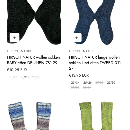
HIRSCH NATUR
HIRSCH NATUR
Leverancier:
Leverancier:
HIRSCH NATUR wollen sokken
HIRSCH NATUR lange wollen
BABY effen DENNEN 781 29
sokken kind effen TWEED 011
27
Normale
€10,95 EUR
prijs
Normale
€13,95 EUR
15/17
18/20
21/22
prijs
23/34
25/26
27/28
29/30
31/32
33/34