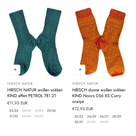
HIRSCH NATUR
HIRSCH NATUR
Leverancier:
Leverancier:
HIRSCH NATUR wollen sokken
HIRSCH dunne wollen sokken
KIND effen PETROL 781 21
KIND Noors 056 85 Curry
oranje
Normale
€11,95 EUR
prijs
Normale
€12,95 EUR
23/24
25/26
27/28
29/30
prijs
31/32
33/34
35/36
22/23
24/25
26/27
28/29
30/31
32/33
34/35