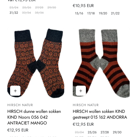
prijs
Normale
€10,95 EUR
23/24
25/26
27/28
29/30
prijs
31/32
33/34
35/36
15/16
17/18
19/20
21/22
HIRSCH NATUR
HIRSCH NATUR
Leverancier:
Leverancier:
HIRSCH dunne wollen sokken
HIRSCH wollen sokken KIND
KIND Noors 056 042
gestreept 015 162 ANDORRA
ANTRACIET MANGO
Normale
€12,95 EUR
Normale
€12,95 EUR
prijs
23/24
25/26
27/28
29/30
prijs