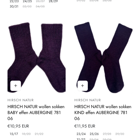
31/32
33/34
35/36
22/23
24/25
26/27
28/29
30/31
32/33
34/35
HIRSCH NATUR
HIRSCH NATUR
Leverancier:
Leverancier:
HIRSCH NATUR wollen sokken
HIRSCH NATUR wollen sokken
BABY effen AUBERGINE 781
KIND effen AUBERGINE 781
06
06
Normale
€10,95 EUR
Normale
€11,95 EUR
prijs
prijs
15/17
18/20
21/22
23/24
25/26
27/28
29/30
31/32
33/34
35/36