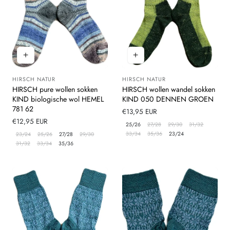
HIRSCH NATUR
HIRSCH NATUR
Leverancier:
Leverancier:
HIRSCH pure wollen sokken
HIRSCH wollen wandel sokken
KIND biologische wol HEMEL
KIND 050 DENNEN GROEN
781 62
Normale
€13,95 EUR
Normale
€12,95 EUR
prijs
25/26
27/28
29/30
31/32
prijs
33/34
35/36
23/24
23/24
25/26
27/28
29/30
31/32
33/34
35/36