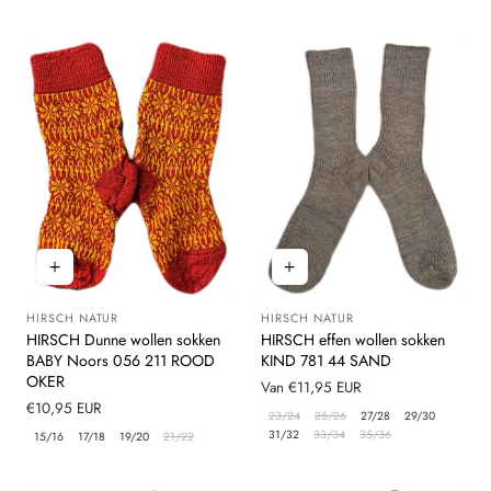
HIRSCH NATUR
HIRSCH NATUR
Leverancier:
Leverancier:
HIRSCH Dunne wollen sokken
HIRSCH effen wollen sokken
BABY Noors 056 211 ROOD
KIND 781 44 SAND
OKER
Normale
Van €11,95 EUR
Normale
€10,95 EUR
prijs
23/24
25/26
27/28
29/30
prijs
31/32
33/34
35/36
15/16
17/18
19/20
21/22