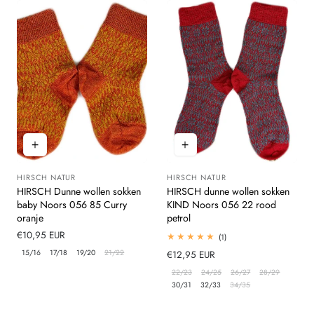
HIRSCH NATUR
HIRSCH NATUR
Leverancier:
Leverancier:
HIRSCH Dunne wollen sokken
HIRSCH dunne wollen sokken
baby Noors 056 85 Curry
KIND Noors 056 22 rood
oranje
petrol
Normale
€10,95 EUR
1
(1)
totaal
prijs
15/16
17/18
19/20
21/22
Normale
€12,95 EUR
beoordelingen
prijs
22/23
24/25
26/27
28/29
30/31
32/33
34/35