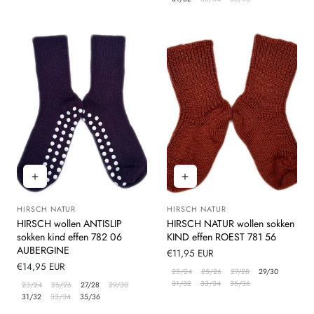
HIRSCH NATUR
HIRSCH NATUR
Leverancier:
Leverancier:
HIRSCH wollen ANTISLIP
HIRSCH NATUR wollen sokken
sokken kind effen 782 06
KIND effen ROEST 781 56
AUBERGINE
Normale
€11,95 EUR
Normale
€14,95 EUR
prijs
23/24
25/26
27/28
29/30
prijs
31/32
33/34
35/36
23/24
25/26
27/28
29/30
31/32
33/34
35/36