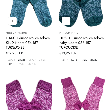
HIRSCH NATUR
HIRSCH NATUR
Leverancier:
Leverancier:
HIRSCH dunne wollen sokken
HIRSCH Dunne wollen sokken
KIND Noors 056 157
baby Noors 056 157
TURQUOISE
TURQUOISE
Normale
€12,95 EUR
Normale
€10,95 EUR
prijs
prijs
22/23
24/25
26/27
28/29
15/17
17/18
19/20
21/22
30/31
32/33
34/35