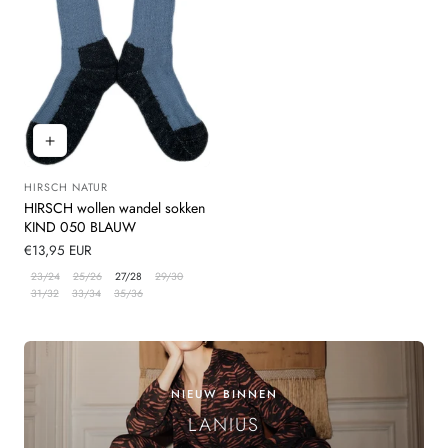
HIRSCH NATUR
Leverancier:
HIRSCH wollen wandel sokken
KIND 050 BLAUW
Normale
€13,95 EUR
prijs
23/24
25/26
27/28
29/30
31/32
33/34
35/36
NIEUW BINNEN
LANIUS