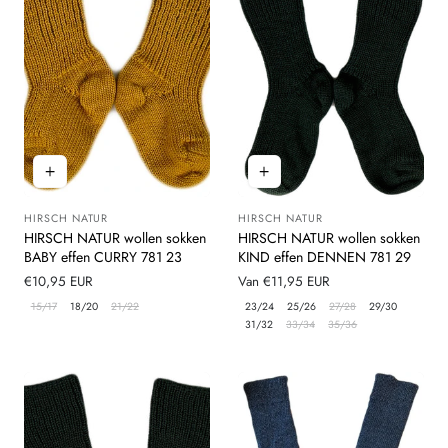
HIRSCH NATUR
HIRSCH NATUR
Leverancier:
Leverancier:
HIRSCH NATUR wollen sokken
HIRSCH NATUR wollen sokken
BABY effen CURRY 781 23
KIND effen DENNEN 781 29
Normale
€10,95 EUR
Normale
Van €11,95 EUR
prijs
prijs
15/17
18/20
21/22
23/24
25/26
27/28
29/30
31/32
33/34
35/36