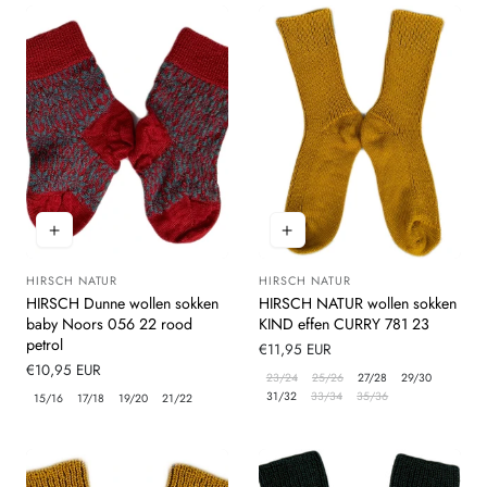
HIRSCH NATUR
HIRSCH NATUR
Leverancier:
Leverancier:
HIRSCH Dunne wollen sokken
HIRSCH NATUR wollen sokken
baby Noors 056 22 rood
KIND effen CURRY 781 23
petrol
Normale
€11,95 EUR
Normale
€10,95 EUR
prijs
23/24
25/26
27/28
29/30
prijs
31/32
33/34
35/36
15/16
17/18
19/20
21/22