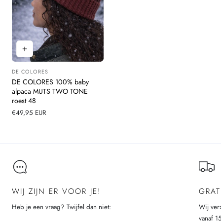
DE COLORES
Leverancier:
DE COLORES 100% baby
alpaca MUTS TWO TONE
roest 48
Normale
€49,95 EUR
prijs
WIJ ZIJN ER VOOR JE!
GRAT
Heb je een vraag? Twijfel dan niet:
Wij ver
vanaf 1