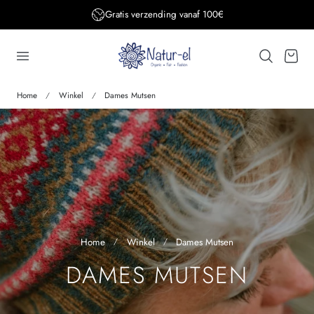
Gratis verzending BE&DE vanaf 150€
aar de inhoud
Winkelwage
Home
Winkel
Dames Mutsen
Home
Winkel
Dames Mutsen
V
DAMES MUTSEN
E