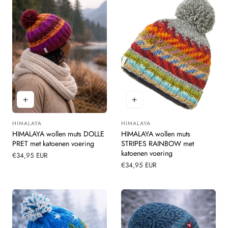
HIMALAYA
HIMALAYA
Leverancier:
Leverancier:
HIMALAYA wollen muts DOLLE
HIMALAYA wollen muts
PRET met katoenen voering
STRIPES RAINBOW met
katoenen voering
Normale
€34,95 EUR
prijs
Normale
€34,95 EUR
prijs