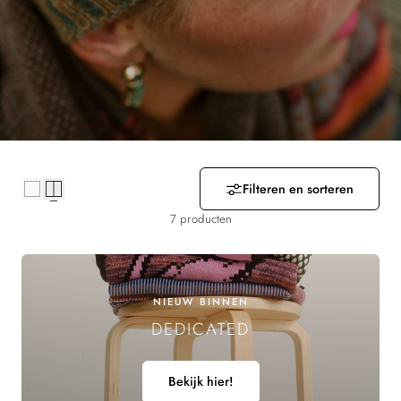
R
Z
A
M
E
Filteren en sorteren
L
7 producten
I
N
NIEUW BINNEN
G
DEDICATED
:
Bekijk hier!