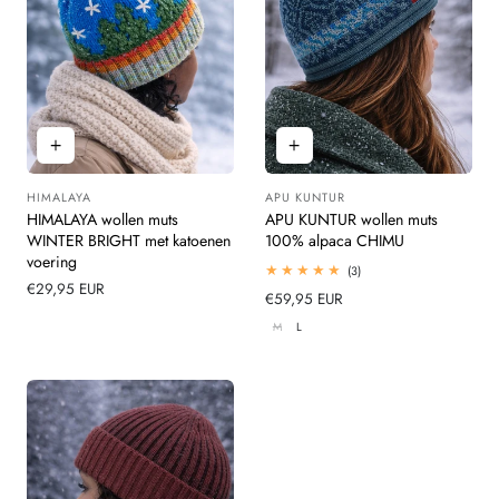
HIMALAYA
APU KUNTUR
Leverancier:
Leverancier:
HIMALAYA wollen muts
APU KUNTUR wollen muts
WINTER BRIGHT met katoenen
100% alpaca CHIMU
voering
3
(3)
totaal
Normale
€29,95 EUR
Normale
€59,95 EUR
beoordelingen
prijs
prijs
M
L