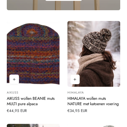
AIKUSS
HIMALAYA
Leverancier:
Leverancier:
AIKUSS wollen BEANIE muts
HIMALAYA wollen muts
MULTI pure alpaca
NATURE met katoenen voering
Normale
€44,95 EUR
Normale
€34,95 EUR
prijs
prijs