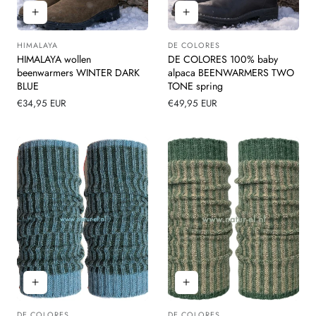
HIMALAYA
DE COLORES
Leverancier:
Leverancier:
HIMALAYA wollen
DE COLORES 100% baby
beenwarmers WINTER DARK
alpaca BEENWARMERS TWO
BLUE
TONE spring
Normale
€34,95 EUR
Normale
€49,95 EUR
prijs
prijs
DE COLORES
DE COLORES