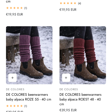
cm
4
(4)
totaal
1
(1)
Normale
€19,95 EUR
beoordelingen
totaal
Normale
€19,95 EUR
prijs
beoordelingen
prijs
DE COLORES
DE COLORES
Leverancier:
Leverancier:
DE COLORES beenwarmers
DE COLORES beenwarmers
baby alpaca ROZE 55 - 40 cm
baby alpaca ROEST 48 - 40
cm
1
(1)
totaal
Normale
€39,95 EUR