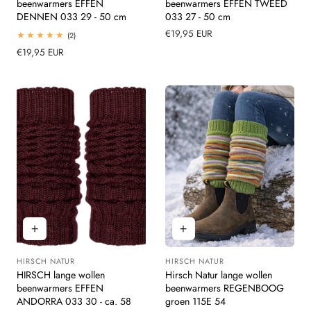
beenwarmers EFFEN
beenwarmers EFFEN TWEED
DENNEN 033 29 - 50 cm
033 27 - 50 cm
Normale
€19,95 EUR
2
(2)
totaal
prijs
Normale
€19,95 EUR
beoordelingen
prijs
HIRSCH NATUR
HIRSCH NATUR
Leverancier:
Leverancier:
HIRSCH lange wollen
Hirsch Natur lange wollen
beenwarmers EFFEN
beenwarmers REGENBOOG
ANDORRA 033 30 - ca. 58
groen 115E 54