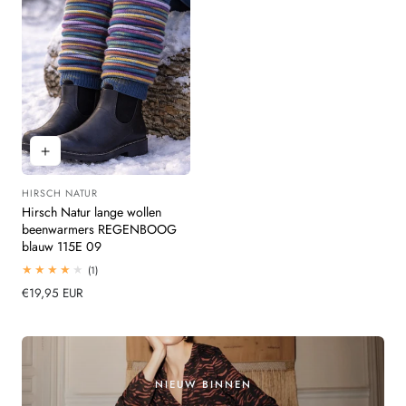
HIRSCH NATUR
Leverancier:
Hirsch Natur lange wollen
beenwarmers REGENBOOG
blauw 115E 09
1
(1)
totaal
Normale
€19,95 EUR
beoordelingen
prijs
NIEUW BINNEN