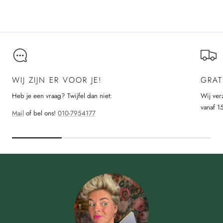
Laad meer
WIJ ZIJN ER VOOR JE!
GRAT
Heb je een vraag? Twijfel dan niet:
Wij ver
vanaf 1
Mail
of bel ons!
010-7954177