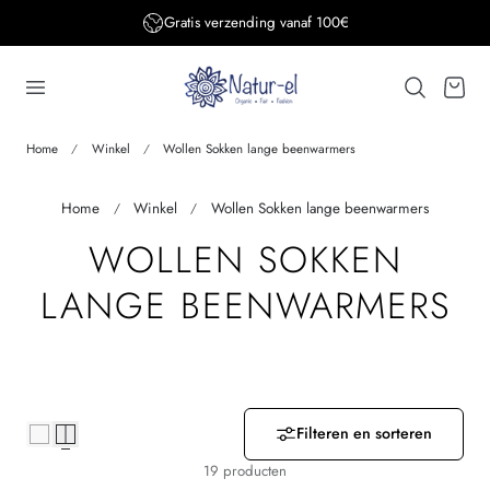
Gratis verzending BE&DE vanaf 150€
aar de inhoud
Winkelwage
Home
Winkel
Wollen Sokken lange beenwarmers
Home
Winkel
Wollen Sokken lange beenwarmers
V
WOLLEN SOKKEN
E
LANGE BEENWARMERS
R
Z
A
Filteren en sorteren
19 producten
M