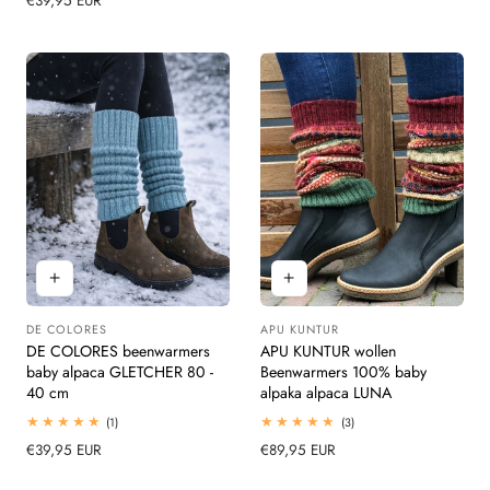
Normale
€39,95 EUR
beoordelingen
prijs
prijs
DE COLORES
APU KUNTUR
Leverancier:
Leverancier:
DE COLORES beenwarmers
APU KUNTUR wollen
baby alpaca GLETCHER 80 -
Beenwarmers 100% baby
40 cm
alpaka alpaca LUNA
1
3
(1)
(3)
totaal
totaal
Normale
€39,95 EUR
Normale
€89,95 EUR
beoordelingen
beoordelingen
prijs
prijs