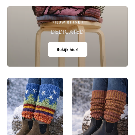
E
L
NIEUW BINNEN
DEDICATED
I
N
Bekijk hier!
G
: