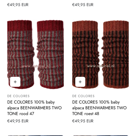
Normale
€49,95 EUR
Normale
€49,95 EUR
prijs
prijs
DE COLORES
DE COLORES
Leverancier:
Leverancier:
DE COLORES 100% baby
DE COLORES 100% baby
alpaca BEENWARMERS TWO
alpaca BEENWARMERS TWO
TONE rood 47
TONE roest 48
Normale
€49,95 EUR
Normale
€49,95 EUR
prijs
prijs