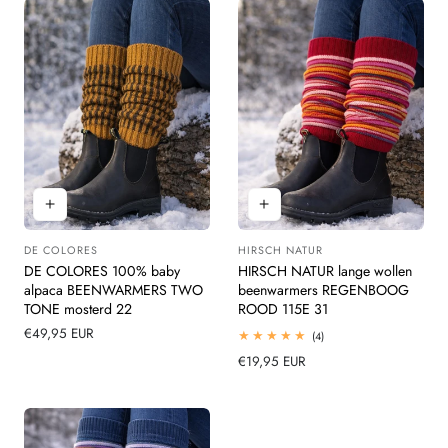
DE COLORES
HIRSCH NATUR
Leverancier:
Leverancier:
DE COLORES 100% baby
HIRSCH NATUR lange wollen
alpaca BEENWARMERS TWO
beenwarmers REGENBOOG
TONE mosterd 22
ROOD 115E 31
Normale
€49,95 EUR
4
(4)
totaal
prijs
Normale
€19,95 EUR
beoordelingen
prijs