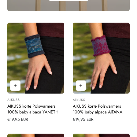
AIKUSS
AIKUSS
Leverancier:
Leverancier:
AIKUSS korte Polswarmers
AIKUSS korte Polswarmers
100% baby alpaca YANETH
100% baby alpaca AITANA
Normale
€19,95 EUR
Normale
€19,95 EUR
prijs
prijs