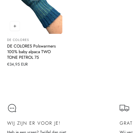
DE COLORES
Leverancier:
DE COLORES Polswarmers
100% baby alpaca TWO
TONE PETROL 75
Normale
€34,95 EUR
prijs
Laad meer
WIJ ZIJN ER VOOR JE!
GRAT
Heb je een vraag? Twijfel dan niet:
Wij ver