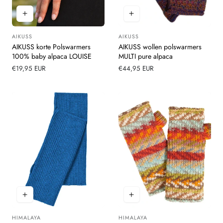
AIKUSS
AIKUSS
Leverancier:
Leverancier:
AIKUSS korte Polswarmers
AIKUSS wollen polswarmers
100% baby alpaca LOUISE
MULTI pure alpaca
Normale
€19,95 EUR
Normale
€44,95 EUR
prijs
prijs
HIMALAYA
HIMALAYA
Leverancier:
Leverancier: