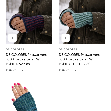
DE COLORES
DE COLORES
Leverancier:
Leverancier:
DE COLORES Polswarmers
DE COLORES Polswarmers
100% baby alpaca TWO
100% baby alpaca TWO
TONE NAVY 88
TONE GLETCHER 80
Normale
€34,95 EUR
Normale
€34,95 EUR
prijs
prijs