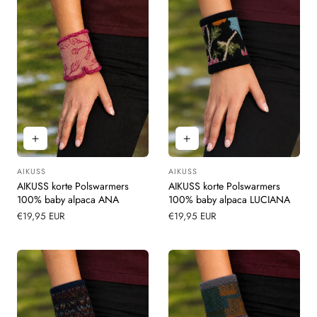
AIKUSS
AIKUSS
Leverancier:
Leverancier:
AIKUSS korte Polswarmers
AIKUSS korte Polswarmers
100% baby alpaca ANA
100% baby alpaca LUCIANA
Normale
€19,95 EUR
Normale
€19,95 EUR
prijs
prijs