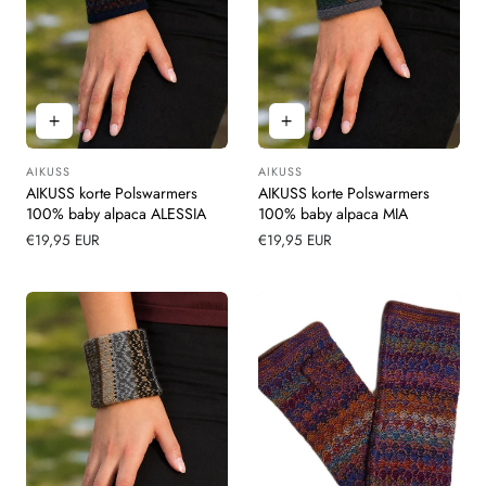
AIKUSS
AIKUSS
Leverancier:
Leverancier:
AIKUSS korte Polswarmers
AIKUSS korte Polswarmers
100% baby alpaca ALESSIA
100% baby alpaca MIA
Normale
€19,95 EUR
Normale
€19,95 EUR
prijs
prijs