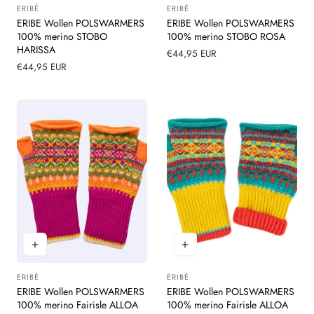
ERIBÉ
ERIBÉ
Leverancier:
Leverancier:
ERIBE Wollen POLSWARMERS
ERIBE Wollen POLSWARMERS
100% merino STOBO
100% merino STOBO ROSA
HARISSA
Normale
€44,95 EUR
Normale
€44,95 EUR
prijs
prijs
ERIBÉ
ERIBÉ
Leverancier:
Leverancier:
ERIBE Wollen POLSWARMERS
ERIBE Wollen POLSWARMERS
100% merino Fairisle ALLOA
100% merino Fairisle ALLOA