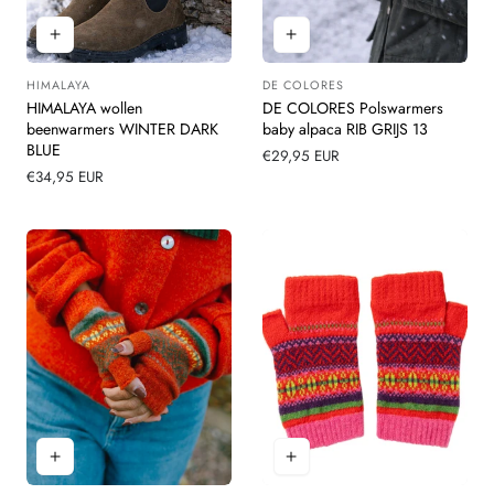
HIMALAYA
DE COLORES
Leverancier:
Leverancier:
HIMALAYA wollen
DE COLORES Polswarmers
beenwarmers WINTER DARK
baby alpaca RIB GRIJS 13
BLUE
Normale
€29,95 EUR
Normale
€34,95 EUR
prijs
prijs