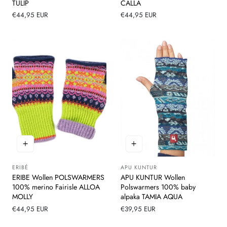
TULIP
CALLA
Normale
€44,95 EUR
Normale
€44,95 EUR
prijs
prijs
ERIBÉ
APU KUNTUR
Leverancier:
Leverancier:
ERIBE Wollen POLSWARMERS
APU KUNTUR Wollen
100% merino Fairisle ALLOA
Polswarmers 100% baby
MOLLY
alpaka TAMIA AQUA
Normale
€44,95 EUR
Normale
€39,95 EUR
prijs
prijs