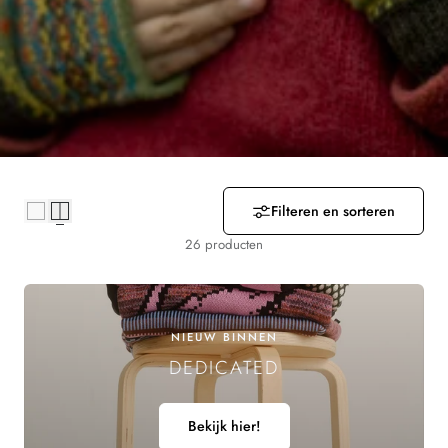
R
Z
A
M
E
Filteren en sorteren
L
26 producten
I
N
NIEUW BINNEN
G
DEDICATED
:
Bekijk hier!