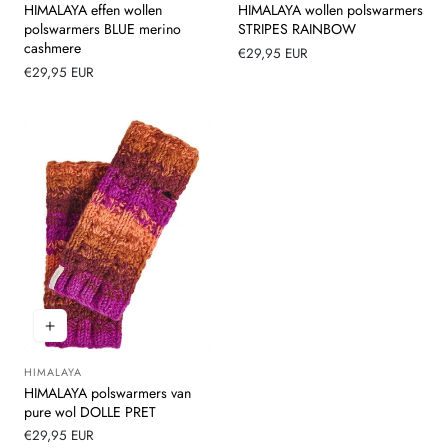
HIMALAYA effen wollen
HIMALAYA wollen polswarmers
polswarmers BLUE merino
STRIPES RAINBOW
cashmere
Normale
€29,95 EUR
Normale
€29,95 EUR
prijs
prijs
HIMALAYA
Leverancier:
HIMALAYA polswarmers van
pure wol DOLLE PRET
Normale
€29,95 EUR