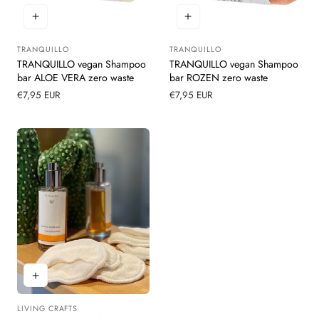
TRANQUILLO
TRANQUILLO
Leverancier:
Leverancier:
TRANQUILLO vegan Shampoo
TRANQUILLO vegan Shampoo
bar ALOE VERA zero waste
bar ROZEN zero waste
Normale
€7,95 EUR
Normale
€7,95 EUR
prijs
prijs
LIVING CRAFTS
Leverancier: