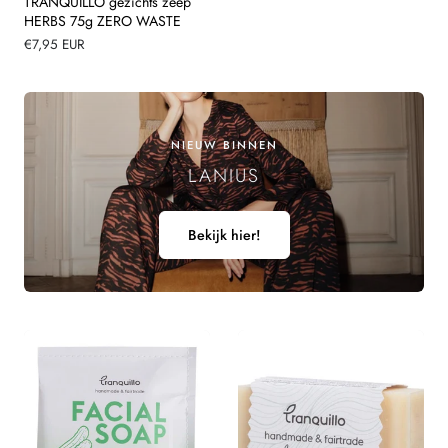
TRANQUILLO gezichts zeep
HERBS 75g ZERO WASTE
Normale
€7,95 EUR
prijs
NIEUW BINNEN
LANIUS
Bekijk hier!