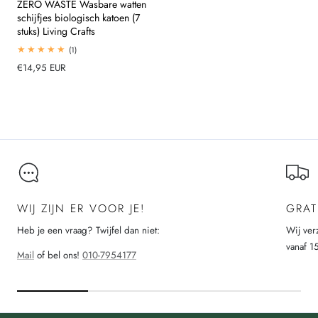
ZERO WASTE Wasbare watten
schijfjes biologisch katoen (7
stuks) Living Crafts
1
(1)
totaal
Normale
€14,95 EUR
beoordelingen
prijs
Laad meer
WIJ ZIJN ER VOOR JE!
GRAT
Heb je een vraag? Twijfel dan niet:
Wij ver
vanaf 1
Mail
of bel ons!
010-7954177