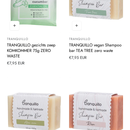
TRANQUILLO
TRANQUILLO
Leverancier:
Leverancier:
TRANQUILLO gezichts zeep
TRANQUILLO vegan Shampoo
KOMKOMMER 75g ZERO
bar TEA TREE zero waste
WASTE
Normale
€7,95 EUR
Normale
€7,95 EUR
prijs
prijs