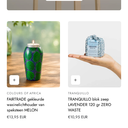
COLOURS OF AFRICA
TRANQUILLO
Leverancier:
Leverancier:
FAIRTRADE gekleurde
TRANQUILLO blok zeep
waxinelichthouder van
LAVENDER 120 gr ZERO
speksteen MELON
WASTE
Normale
€13,95 EUR
Normale
€10,95 EUR
prijs
prijs