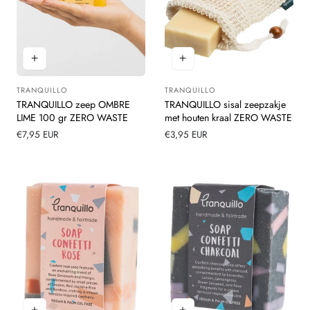
TRANQUILLO
TRANQUILLO
Leverancier:
Leverancier:
TRANQUILLO zeep OMBRE
TRANQUILLO sisal zeepzakje
LIME 100 gr ZERO WASTE
met houten kraal ZERO WASTE
Normale
€7,95 EUR
Normale
€3,95 EUR
prijs
prijs