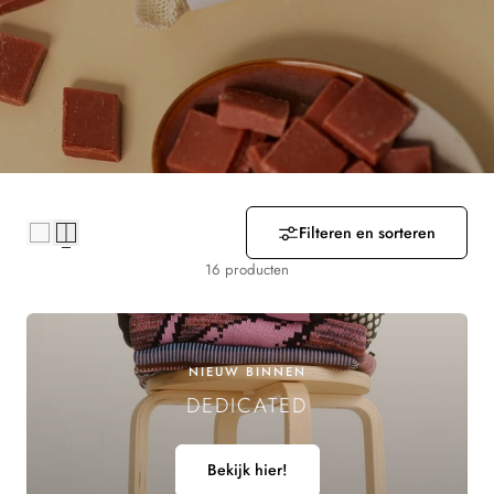
Z
A
M
E
L
Filteren en sorteren
I
16 producten
N
G
NIEUW BINNEN
:
DEDICATED
Bekijk hier!