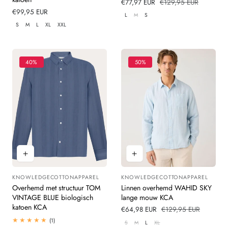
Verkoopprijs
€77,97 EUR
Normale
€129,95 EUR
Normale
€99,95 EUR
prijs
L
M
S
prijs
S
M
L
XL
XXL
40%
50%
KNOWLEDGECOTTONAPPAREL
KNOWLEDGECOTTONAPPAREL
Leverancier:
Leverancier:
Overhemd met structuur TOM
Linnen overhemd WAHID SKY
VINTAGE BLUE biologisch
lange mouw KCA
katoen KCA
Verkoopprijs
€64,98 EUR
Normale
€129,95 EUR
prijs
1
(1)
S
M
L
XL
totaal