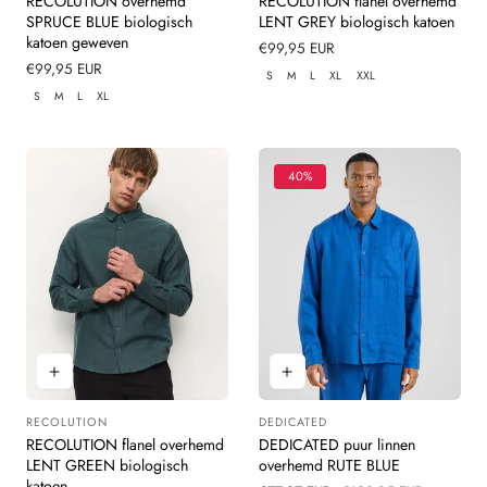
RECOLUTION overhemd
RECOLUTION flanel overhemd
SPRUCE BLUE biologisch
LENT GREY biologisch katoen
katoen geweven
Normale
€99,95 EUR
Normale
€99,95 EUR
prijs
S
M
L
XL
XXL
prijs
S
M
L
XL
40%
RECOLUTION
DEDICATED
Leverancier:
Leverancier:
RECOLUTION flanel overhemd
DEDICATED puur linnen
LENT GREEN biologisch
overhemd RUTE BLUE
katoen