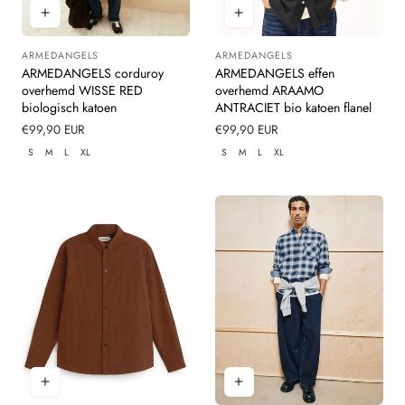
ARMEDANGELS
ARMEDANGELS
Leverancier:
Leverancier:
ARMEDANGELS corduroy
ARMEDANGELS effen
overhemd WISSE RED
overhemd ARAAMO
biologisch katoen
ANTRACIET bio katoen flanel
Normale
€99,90 EUR
Normale
€99,90 EUR
prijs
prijs
S
M
L
XL
S
M
L
XL