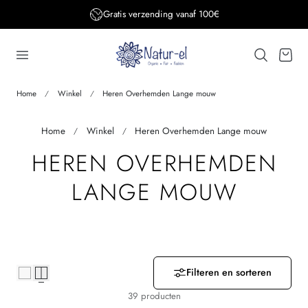
Gratis verzending BE&DE vanaf 150€
aar de inhoud
…
Winkelwage
Home
Winkel
Heren Overhemden Lange mouw
Home
Winkel
Heren Overhemden Lange mouw
V
HEREN OVERHEMDEN
E
LANGE MOUW
R
Z
A
Filteren en sorteren
39 producten
M