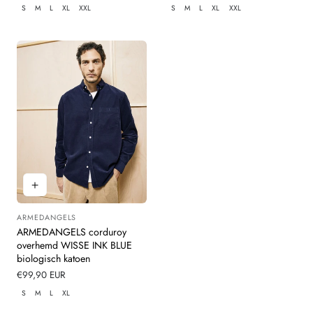
prijs
prijs
S
M
L
XL
XXL
S
M
L
XL
XXL
ARMEDANGELS
Leverancier:
ARMEDANGELS corduroy
overhemd WISSE INK BLUE
biologisch katoen
Normale
€99,90 EUR
prijs
S
M
L
XL