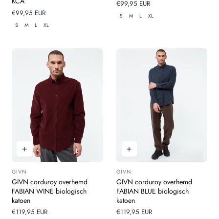
KCA
Normale
€99,95 EUR
Normale
€99,95 EUR
prijs
S
M
L
XL
prijs
S
M
L
XL
GIVN
GIVN
Leverancier:
Leverancier:
GIVN corduroy overhemd
GIVN corduroy overhemd
FABIAN WINE biologisch
FABIAN BLUE biologisch
katoen
katoen
Normale
€119,95 EUR
Normale
€119,95 EUR