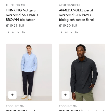
THINKING MU
ARMEDANGELS
Leverancier:
Leverancier:
THINKING MU geruit
ARMEDANGELS geruit
overhemd ANT BRICK
overhemd GER NAVY
BROWN bio katoen
biologisch katoen flanel
Normale
€119,95 EUR
Normale
€119,90 EUR
prijs
prijs
S
M
L
XL
S
M
L
XL
RECOLUTION
RECOLUTION
Leverancier:
Leverancier: