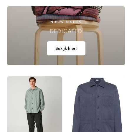
E
L
NIEUW BINNEN
DEDICATED
I
N
Bekijk hier!
G
: