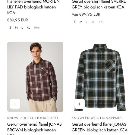
Flanellen overhemd MORTEN
Geruit overshirt flanel SVERRE
LILY PAD biologisch katoen
GREY biologisch katoen KCA
KCA
Normale
Van €99,95 EUR
Normale
€89,95 EUR
prijs
S
M
L
XL
XXL
prijs
S
M
L
XL
XXL
KNOWLEDGECOTTONAPPAREL
KNOWLEDGECOTTONAPPAREL
Leverancier:
Leverancier:
Geruit overhemd flanel JONAS
Geruit overhemd flanel JONAS
BROWN biologisch katoen
GREEN biologisch katoen KCA