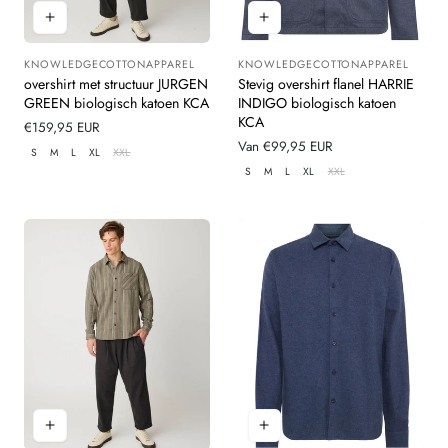
KNOWLEDGECOTTONAPPAREL
KNOWLEDGECOTTONAPPAREL
Leverancier:
Leverancier:
overshirt met structuur JURGEN
Stevig overshirt flanel HARRIE
GREEN biologisch katoen KCA
INDIGO biologisch katoen
KCA
Normale
€159,95 EUR
prijs
Normale
Van €99,95 EUR
S
M
L
XL
XXL
prijs
S
M
L
XL
XXL