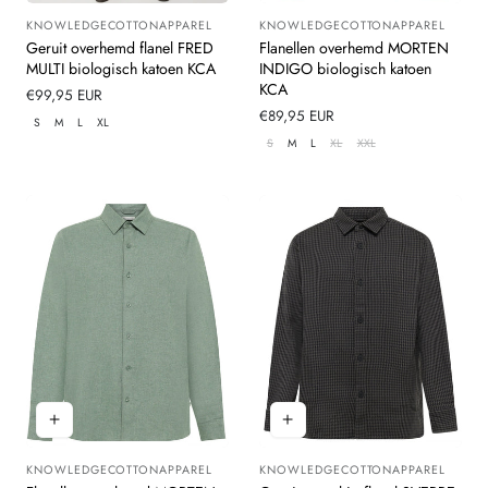
KNOWLEDGECOTTONAPPAREL
KNOWLEDGECOTTONAPPAREL
Leverancier:
Leverancier:
Geruit overhemd flanel FRED
Flanellen overhemd MORTEN
MULTI biologisch katoen KCA
INDIGO biologisch katoen
KCA
Normale
€99,95 EUR
prijs
Normale
€89,95 EUR
S
M
L
XL
prijs
S
M
L
XL
XXL
KNOWLEDGECOTTONAPPAREL
KNOWLEDGECOTTONAPPAREL
Leverancier:
Leverancier: