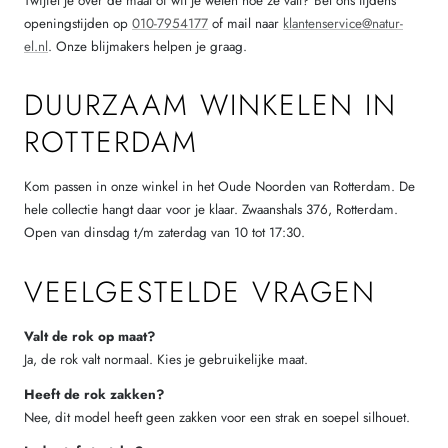
Twijfel je over de maat of wil je weten hoe ze valt? Bel ons tijdens
openingstijden op
010-7954177
of mail naar
klantenservice@natur-
el.nl
. Onze blijmakers helpen je graag.
DUURZAAM WINKELEN IN
ROTTERDAM
Kom passen in onze winkel in het Oude Noorden van Rotterdam. De
hele collectie hangt daar voor je klaar. Zwaanshals 376, Rotterdam.
Open van dinsdag t/m zaterdag van 10 tot 17:30.
VEELGESTELDE VRAGEN
Valt de rok op maat?
Ja, de rok valt normaal. Kies je gebruikelijke maat.
Heeft de rok zakken?
Nee, dit model heeft geen zakken voor een strak en soepel silhouet.