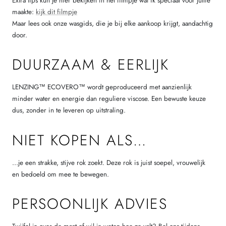
Extra tips kun je hier bekijken in het filmpje wat ik speciaal voor jullie
maakte:
kijk dit filmpje
Maar lees ook onze wasgids, die je bij elke aankoop krijgt, aandachtig
door.
DUURZAAM & EERLIJK
LENZING™ ECOVERO™ wordt geproduceerd met aanzienlijk
minder water en energie dan reguliere viscose. Een bewuste keuze
dus, zonder in te leveren op uitstraling.
NIET KOPEN ALS…
…je een strakke, stijve rok zoekt. Deze rok is juist soepel, vrouwelijk
en bedoeld om mee te bewegen.
PERSOONLIJK ADVIES