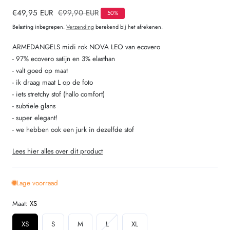
Verkoopprijs
€49,95 EUR
Normale
€99,90 EUR
50%
prijs
Belasting inbegrepen.
Verzending
berekend bij het afrekenen.
ARMEDANGELS midi rok NOVA LEO van ecovero
- 97% ecovero satijn en 3% elasthan
- valt goed op maat
- ik draag maat L op de foto
- iets stretchy stof (hallo comfort)
- subtiele glans
- super elegant!
- we hebben ook een jurk in dezelfde stof
Lees hier alles over dit product
Lage voorraad
Maat:
XS
Variant
XS
S
M
L
XL