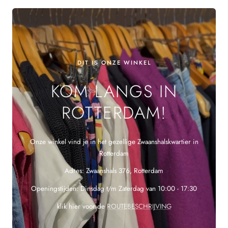
DIT IS ONZE WINKEL
KOM LANGS IN
ROTTERDAM!
Onze winkel vind je in het gezellige Zwaanshalskwartier in
Rotterdam
Adres: Zwaanshals 376, Rotterdam
Openingstijden: Dinsdag t/m Zaterdag van 10:00 - 17:30
klik hier voor de
ROUTEBESCHRIJVING