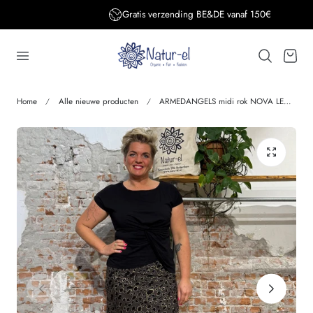
Gratis verzending BE&DE vanaf 150€
aar de inhoud
Winkelwage
Home
Alle nieuwe producten
ARMEDANGELS midi rok NOVA LEO van ecovero