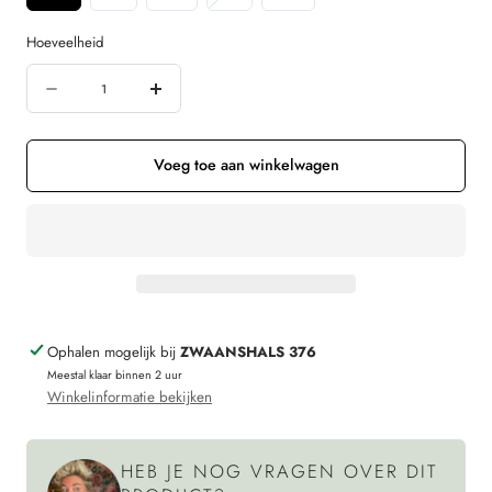
uitverkocht
of
Hoeveelheid
niet
Hoeveelheid
beschikbaar
Aantal
Verhoog
verminderen
de
voor
hoeveelheid
Voeg toe aan winkelwagen
ARMEDANGELS
voor
midi
ARMEDANGELS
rok
midi
NOVA
rok
LEO
NOVA
Ophalen mogelijk bij
ZWAANSHALS 376
van
LEO
Meestal klaar binnen 2 uur
ecovero
van
Winkelinformatie bekijken
ecovero
HEB JE NOG VRAGEN OVER DIT