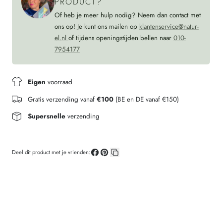
PRODUCT?
Of heb je meer hulp nodig? Neem dan contact met
ons op! Je kunt ons mailen op
klantenservice@natur-
el.nl
of tijdens openingstijden bellen naar
010-
7954177
Eigen
voorraad
Gratis verzending vanaf
€100
(BE en DE vanaf €150)
Supersnelle
verzending
Deel dit product met je vrienden:
Deel
Pin
Kopieer
op
op
link
Facebook
Pinterest