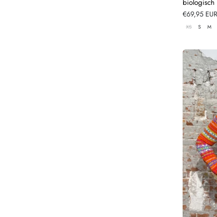
biologisch
Normale
€69,95 EU
prijs
XS
S
M