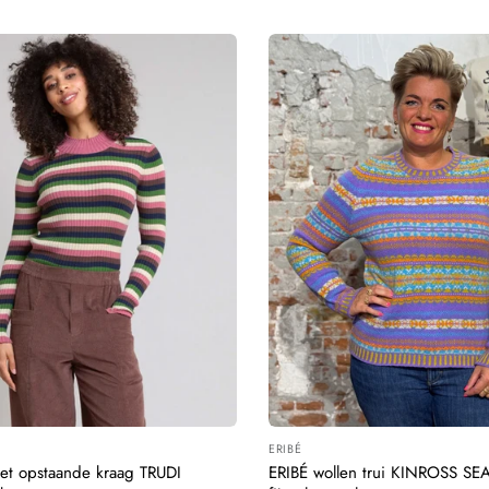
ERIBÉ
:
Leverancier:
met opstaande kraag TRUDI
ERIBÉ wollen trui KINROSS SE