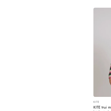
KITE
Leverancier
KITE trui 