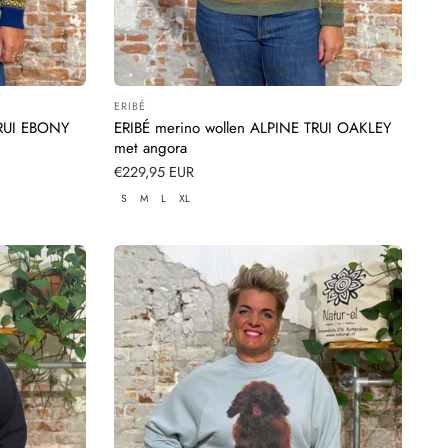
ERIBÉ
Leverancier:
TRUI EBONY
ERIBÉ merino wollen ALPINE TRUI OAKLEY
met angora
Normale
€229,95 EUR
prijs
S
M
L
XL