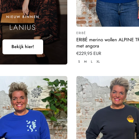
NIEUW BINNEN
LANIUS
ERIBÉ
Leverancier:
ERIBÉ merino wollen ALPINE 
met angora
Bekijk hier!
Normale
€229,95 EUR
prijs
S
M
L
XL