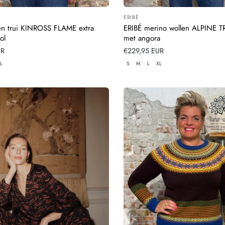
ERIBÉ
:
Leverancier:
en trui KINROSS FLAME extra
ERIBÉ merino wollen ALPINE T
ol
met angora
UR
Normale
€229,95 EUR
prijs
L
S
M
L
XL