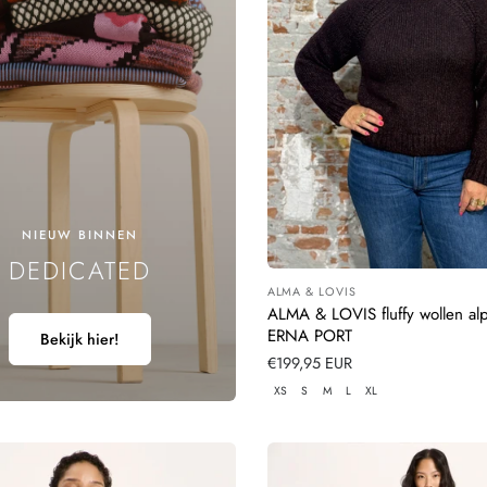
N
G
:
NIEUW BINNEN
DEDICATED
ALMA & LOVIS
Leverancier:
ALMA & LOVIS fluffy wollen alp
ERNA PORT
Bekijk hier!
Normale
€199,95 EUR
prijs
XS
S
M
L
XL