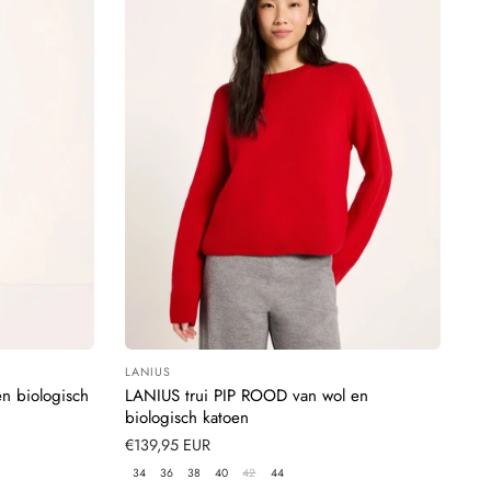
LANIUS
Leverancier:
n biologisch
LANIUS trui PIP ROOD van wol en
biologisch katoen
Normale
€139,95 EUR
prijs
34
36
38
40
42
44