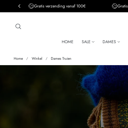
Gratis verzending BE&DE vanaf 150€
aar de inhoud
HOME
SALE
DAMES
Home
Winkel
Dames Truien