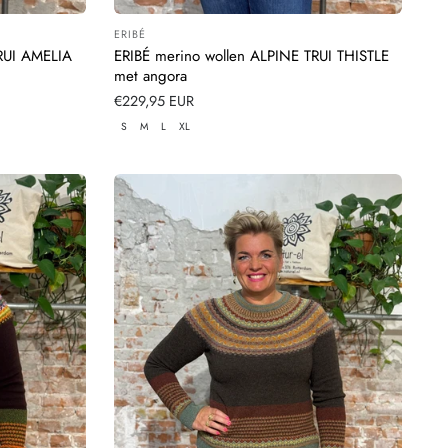
ERIBÉ
Leverancier:
RUI AMELIA
ERIBÉ merino wollen ALPINE TRUI THISTLE
met angora
Normale
€229,95 EUR
prijs
S
M
L
XL