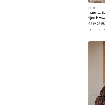
ERIBÉ
Leverancier
ERIBÉ woll
fijne lamsw
Normale
€249,95 E
prijs
S
M
L
X