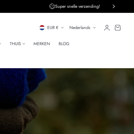
ng!
Persoonlijke klantenservice
L
T
Inloggen
Winkelwagen
EUR €
Nederlands
A
A
THUIS
MERKEN
BLOG
N
A
D
L
/
R
E
G
I