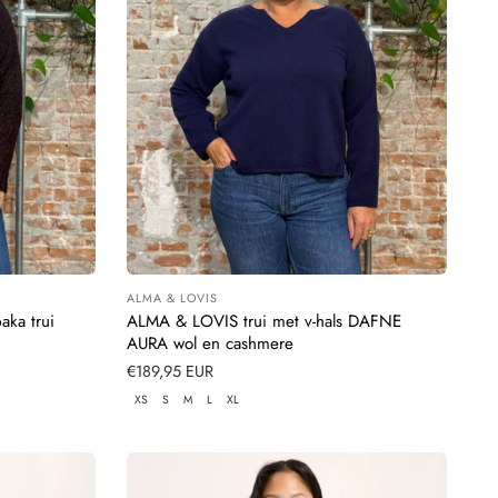
ALMA & LOVIS
Leverancier:
aka trui
ALMA & LOVIS trui met v-hals DAFNE
AURA wol en cashmere
Normale
€189,95 EUR
prijs
XS
S
M
L
XL