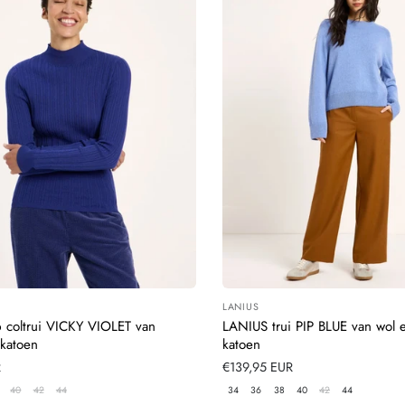
LANIUS
:
Leverancier:
 coltrui VICKY VIOLET van
LANIUS trui PIP BLUE van wol e
 katoen
katoen
R
Normale
€139,95 EUR
prijs
40
42
44
34
36
38
40
42
44