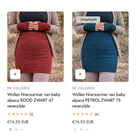
Uitverkocht
DE COLORES
DE COLORES
Leverancier:
Leverancier:
Wollen Nierwarmer van baby
Wollen Nierwarmer van baby
alpaca ROOD ZWART 47
alpaca PETROL ZWART 75
reversible
reversible
3
4
(3)
(4)
totaal
totaal
Normale
€74,95 EUR
Normale
€74,95 EUR
beoordelingen
beoordelingen
prijs
prijs
S
M
L
S
M
L