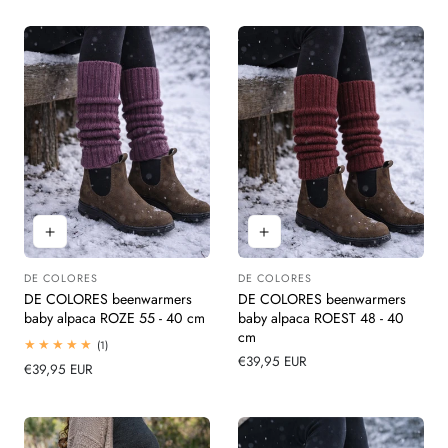
DE COLORES
DE COLORES
Leverancier:
Leverancier:
DE COLORES beenwarmers
DE COLORES beenwarmers
baby alpaca ROZE 55 - 40 cm
baby alpaca ROEST 48 - 40
cm
1
(1)
totaal
Normale
€39,95 EUR
Normale
€39,95 EUR
beoordelingen
prijs
prijs