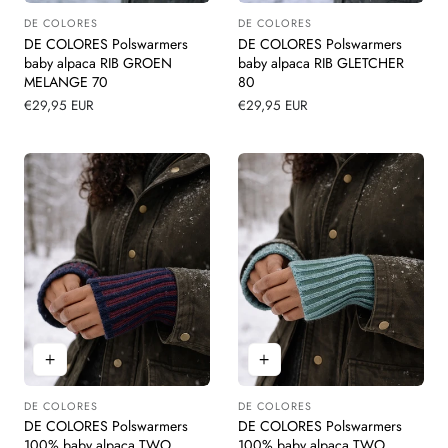
DE COLORES
DE COLORES
Leverancier:
Leverancier:
DE COLORES Polswarmers
DE COLORES Polswarmers
baby alpaca RIB GROEN
baby alpaca RIB GLETCHER
MELANGE 70
80
Normale
€29,95 EUR
Normale
€29,95 EUR
prijs
prijs
DE COLORES
DE COLORES
Leverancier:
Leverancier:
DE COLORES Polswarmers
DE COLORES Polswarmers
100% baby alpaca TWO
100% baby alpaca TWO