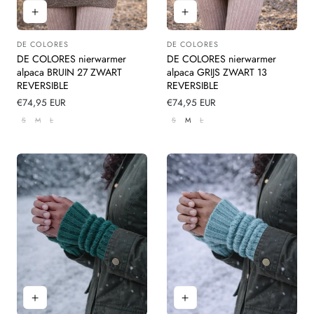
DE COLORES
DE COLORES
Leverancier:
Leverancier:
DE COLORES nierwarmer
DE COLORES nierwarmer
alpaca BRUIN 27 ZWART
alpaca GRIJS ZWART 13
REVERSIBLE
REVERSIBLE
Normale
€74,95 EUR
Normale
€74,95 EUR
prijs
prijs
S
M
L
S
M
L