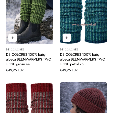
DE COLORES
DE COLORES
Leverancier:
Leverancier:
DE COLORES 100% baby
DE COLORES 100% baby
alpaca BEENWARMERS TWO
alpaca BEENWARMERS TWO
TONE groen 66
TONE petrol 75
Normale
€49,95 EUR
Normale
€49,95 EUR
prijs
prijs