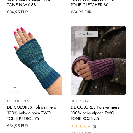
TONE NAVY 88
TONE GLETCHER 80
Normale
€34,95 EUR
Normale
€34,95 EUR
prijs
prijs
Uitverkocht
DE COLORES
DE COLORES
Leverancier:
Leverancier:
DE COLORES Polswarmers
DE COLORES Polswarmers
100% baby alpaca TWO
100% baby alpaca TWO
TONE PETROL 75
TONE ROZE 55
Normale
€34,95 EUR
1
(1)
totaal
prijs