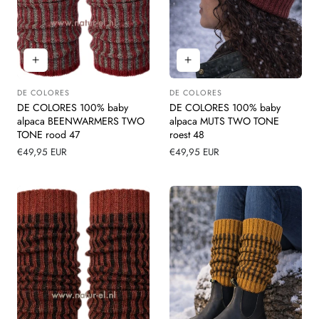
DE COLORES
DE COLORES
Leverancier:
Leverancier:
DE COLORES 100% baby
DE COLORES 100% baby
alpaca BEENWARMERS TWO
alpaca MUTS TWO TONE
TONE rood 47
roest 48
Normale
€49,95 EUR
Normale
€49,95 EUR
prijs
prijs