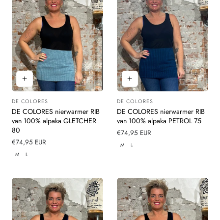
DE COLORES
DE COLORES
Leverancier:
Leverancier:
DE COLORES nierwarmer RIB
DE COLORES nierwarmer RIB
van 100% alpaka GLETCHER
van 100% alpaka PETROL 75
80
Normale
€74,95 EUR
Normale
€74,95 EUR
prijs
M
L
prijs
M
L