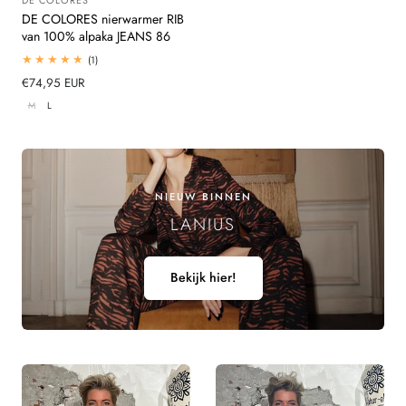
Leverancier:
DE COLORES nierwarmer RIB
van 100% alpaka JEANS 86
1
(1)
totaal
Normale
€74,95 EUR
beoordelingen
prijs
M
L
NIEUW BINNEN
LANIUS
Bekijk hier!