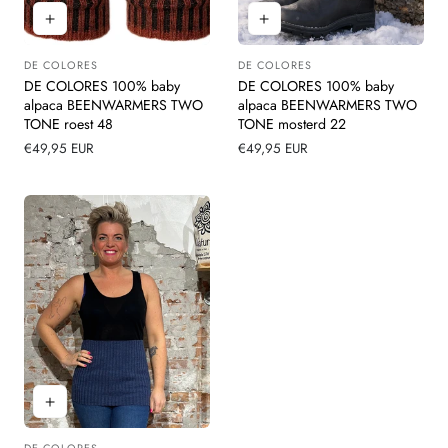
DE COLORES
DE COLORES
Leverancier:
Leverancier:
DE COLORES 100% baby
DE COLORES 100% baby
alpaca BEENWARMERS TWO
alpaca BEENWARMERS TWO
TONE roest 48
TONE mosterd 22
Normale
€49,95 EUR
Normale
€49,95 EUR
prijs
prijs
DE COLORES