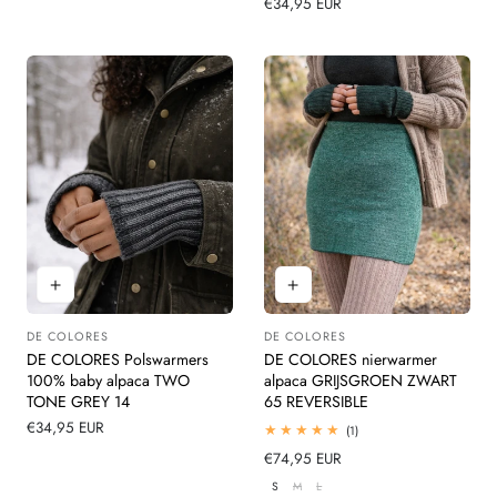
Normale
€34,95 EUR
beoordelingen
prijs
DE COLORES
DE COLORES
Leverancier:
Leverancier:
DE COLORES Polswarmers
DE COLORES nierwarmer
100% baby alpaca TWO
alpaca GRIJSGROEN ZWART
TONE GREY 14
65 REVERSIBLE
Normale
€34,95 EUR
1
(1)
totaal
prijs
Normale
€74,95 EUR
beoordelingen
prijs
S
M
L