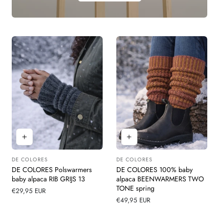
DE COLORES
DE COLORES
Leverancier:
Leverancier:
DE COLORES Polswarmers
DE COLORES 100% baby
baby alpaca RIB GRIJS 13
alpaca BEENWARMERS TWO
TONE spring
Normale
€29,95 EUR
prijs
Normale
€49,95 EUR
prijs