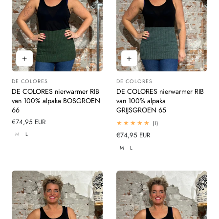
DE COLORES
DE COLORES
Leverancier:
Leverancier:
DE COLORES nierwarmer RIB
DE COLORES nierwarmer RIB
van 100% alpaka BOSGROEN
van 100% alpaka
66
GRIJSGROEN 65
Normale
€74,95 EUR
1
(1)
totaal
prijs
M
L
Normale
€74,95 EUR
beoordelingen
prijs
M
L