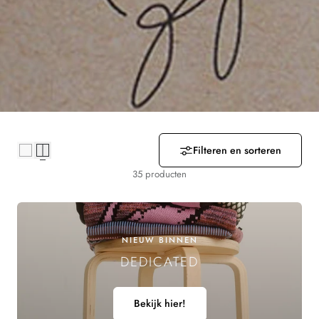
R
Z
A
M
E
Filteren en sorteren
L
35 producten
I
N
NIEUW BINNEN
G
DEDICATED
:
Bekijk hier!