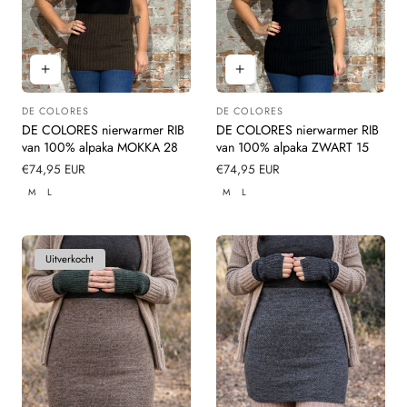
DE COLORES
DE COLORES
Leverancier:
Leverancier:
DE COLORES nierwarmer RIB
DE COLORES nierwarmer RIB
van 100% alpaka MOKKA 28
van 100% alpaka ZWART 15
Normale
€74,95 EUR
Normale
€74,95 EUR
prijs
prijs
M
L
M
L
Uitverkocht