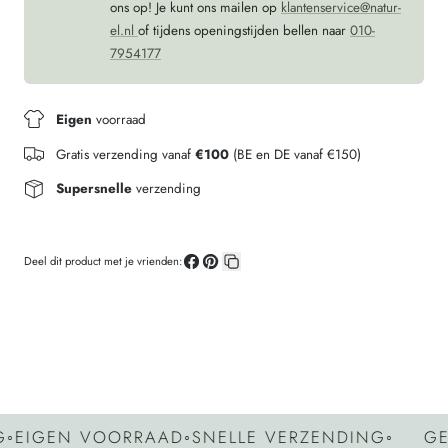
ons op! Je kunt ons mailen op
klantenservice@natur-
el.nl
of tijdens openingstijden bellen naar
010-
7954177
Eigen
voorraad
Gratis verzending vanaf
€100
(BE en DE vanaf €150)
Supersnelle
verzending
Deel dit product met je vrienden:
Deel
Pin
Kopieer
op
op
link
Facebook
Pinterest
IGEN VOORRAAD
◦
SNELLE VERZENDING
◦
GEEN