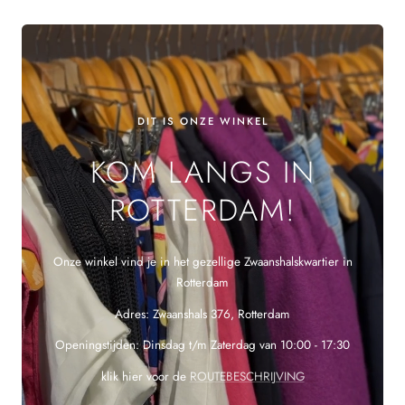
DIT IS ONZE WINKEL
KOM LANGS IN
ROTTERDAM!
Onze winkel vind je in het gezellige Zwaanshalskwartier in
Rotterdam
Adres: Zwaanshals 376, Rotterdam
Openingstijden: Dinsdag t/m Zaterdag van 10:00 - 17:30
klik hier voor de
ROUTEBESCHRIJVING