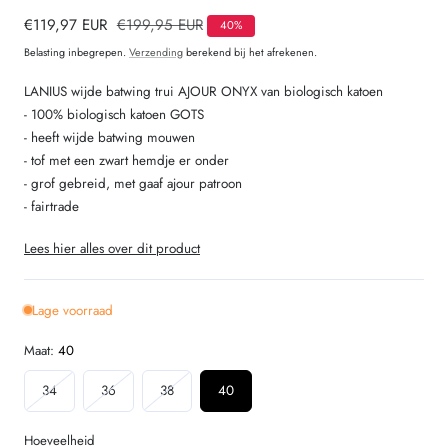
Verkoopprijs
€119,97 EUR
Normale
€199,95 EUR
40%
prijs
Belasting inbegrepen.
Verzending
berekend bij het afrekenen.
LANIUS wijde batwing trui AJOUR ONYX van biologisch katoen
- 100% biologisch katoen GOTS
- heeft wijde batwing mouwen
- tof met een zwart hemdje er onder
- grof gebreid, met gaaf ajour patroon
- fairtrade
Lees hier alles over dit product
Lage voorraad
Maat:
40
Variant
Variant
Variant
34
36
38
40
uitverkocht
uitverkocht
uitverkocht
of
of
of
Hoeveelheid