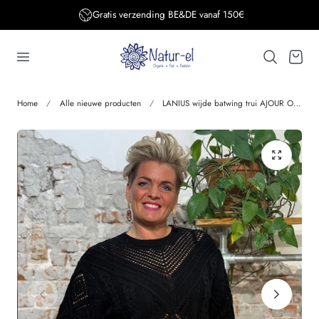
Gratis verzending BE&DE vanaf 150€
aar de inhoud
Winkelwage
Home
Alle nieuwe producten
LANIUS wijde batwing trui AJOUR ONYX van biologisch katoen