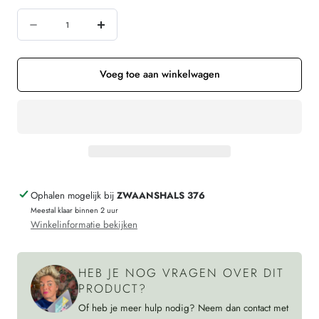
niet
niet
niet
Hoeveelheid
beschikbaar
beschikbaar
beschikbaar
Aantal
Verhoog
verminderen
de
voor
hoeveelheid
Voeg toe aan winkelwagen
LANIUS
voor
wijde
LANIUS
batwing
wijde
trui
batwing
AJOUR
trui
Ophalen mogelijk bij
ZWAANSHALS 376
ONYX
AJOUR
Meestal klaar binnen 2 uur
van
ONYX
Winkelinformatie bekijken
biologisch
van
katoen
biologisch
HEB JE NOG VRAGEN OVER DIT
katoen
PRODUCT?
Of heb je meer hulp nodig? Neem dan contact met