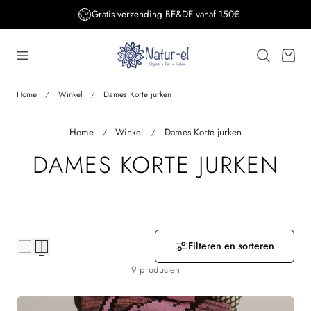
Gratis verzending BE&DE vanaf 150€
aar de inhoud
Winkelwage
Home
Winkel
Dames Korte jurken
Home
Winkel
Dames Korte jurken
V
DAMES KORTE JURKEN
E
R
Z
Filteren en sorteren
9 producten
A
M