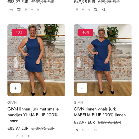
Verkoopprijs
€83,97 EUR
Normale
€139,95 EUR
Verkoopprijs
€49,98 EUR
Normale
€99,95 EUR
prijs
prijs
XL
XS
S
M
L
S
M
L
XL
XS
40%
40%
GIVN
GIVN
Leverancier:
Leverancier:
GIVN linnen jurk met smalle
GIVN linnen v-hals jurk
bandjes YUNA BLUE 100%
MABELIA BLUE 100% linnen
linnen
Verkoopprijs
€83,97 EUR
Normale
€139,95 EUR
Verkoopprijs
€83,97 EUR
Normale
€139,95 EUR
prijs
S
M
L
XL
prijs
S
M
L
XL