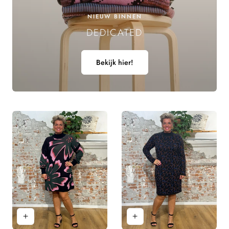
E
NIEUW BINNEN
DEDICATED
L
I
Bekijk hier!
N
G
: