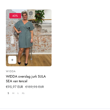
40%
WIDDA
Leverancier:
WIDDA overslag jurk SULA
SEA van tencel
Verkoopprijs
€95,97 EUR
Normale
€159,95 EUR
prijs
S
M
L
XL