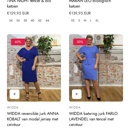
TINA NIGHT tencel & bio
MARAN LEO biologisch
katoen
katoen
Normale
€129,95 EUR
Normale
€139,95 EUR
prijs
prijs
34
36
38
40
42
44
XS
S
M
L
XL
40%
50%
WIDDA
WIDDA
Leverancier:
Leverancier:
WIDDA reversible jurk ANNA
WIDDA batwing jurk FARLO
KOBALT van modal jersey met
LAVENDEL van tencel met
ceintuur
ceintuur