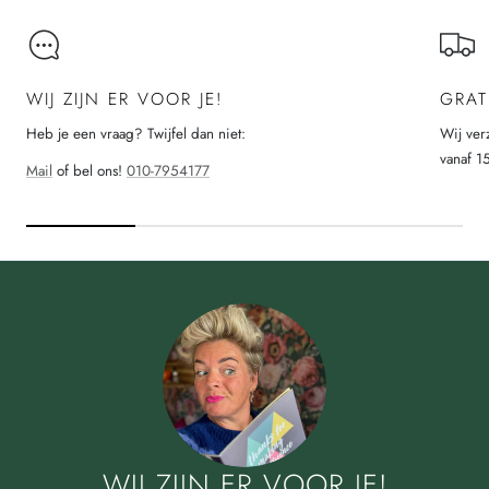
WIJ ZIJN ER VOOR JE!
GRAT
Heb je een vraag? Twijfel dan niet:
Wij ver
vanaf 1
Mail
of bel ons!
010-7954177
WIJ ZIJN ER VOOR JE!