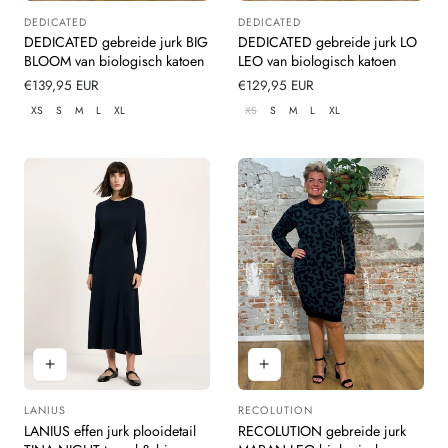
DEDICATED
DEDICATED
Leverancier:
Leverancier:
DEDICATED gebreide jurk BIG
DEDICATED gebreide jurk LO
BLOOM van biologisch katoen
LEO van biologisch katoen
Normale
€139,95 EUR
Normale
€129,95 EUR
prijs
prijs
XS
S
M
L
XL
XS
S
M
L
XL
LANIUS
RECOLUTION
Leverancier:
Leverancier:
LANIUS effen jurk plooidetail
RECOLUTION gebreide jurk