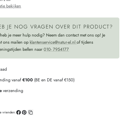
BORDEAUX
tie bekijken
EB JE NOG VRAGEN OVER DIT PRODUCT?
 heb je meer hulp nodig? Neem dan contact met ons op! Je
nt ons mailen op
klantenservice@natur-el.nl
of tijdens
eningstijden bellen naar
010- 7954177
raad
ending vanaf
€100
(BE en DE vanaf €150)
e
verzending
je vrienden:
Deel
Pin
Kopieer
op
op
link
Facebook
Pinterest