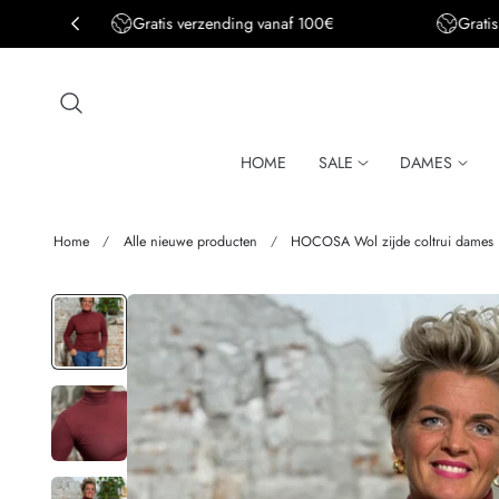
Gratis verzending BE&DE vanaf 150€
aar de inhoud
HOME
SALE
DAMES
Home
Alle nieuwe producten
HOCOSA Wol zijde coltrui dame