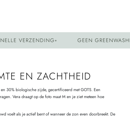
ERZENDING
◦
GEEN GREENWASHING
◦
EIG
MTE EN ZACHTHEID
l en 30% biologische zijde, gecertificeerd met GOTS. Een
ragen. Vera draagt op de foto maat M en je ziet meteen hoe
uwd voelt als je actief bent of wanneer de zon even doorbreekt. De