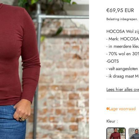
Normale
€69,95 EUR
prijs
Belasting inbegrepen
HOCOSA Wol zijde
- Merk: HOCOSA
- in meerdere kl
- 70% wol en 30%
-GOTS
- valt aangesloten
- ik draag maat M
Lees hier alles ov
Lage voorraad
Kleur :