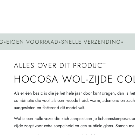
 VOORRAAD
◦
SNELLE VERZENDING
◦
GEEN
ALLES OVER DIT PRODUCT
HOCOSA WOL-ZIJDE COL
Als er één basic is die je het hele jaar door kunt dragen, dan i
combinatie die voelt als een tweede huid: warm, ademend en zacht
aangesloten en flatterend dit model valt.
Wol is een holle vezel die zich aanpast aan je lichaamstemperatuur
zijde zorgt voor extra soepelheid en een subtiele glans. Samen make