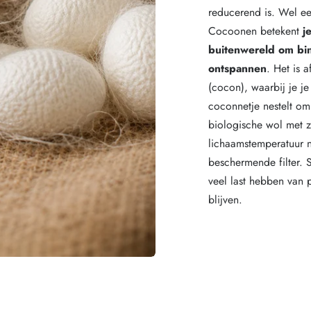
reducerend is. Wel e
Cocoonen betekent
j
buitenwereld om bin
ontspannen
. Het is 
(cocon), waarbij je je 
coconnetje nestelt om
biologische wol met z
lichaamstemperatuur n
beschermende filter. 
veel last hebben van p
blijven.