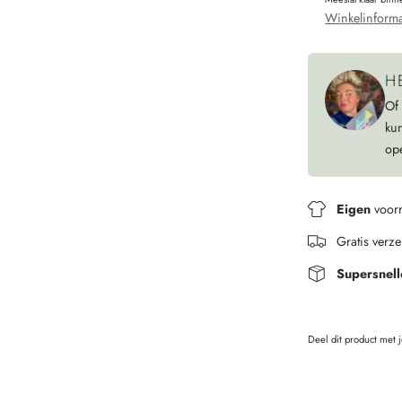
Winkelinforma
H
Of
ku
op
Eigen
voor
Gratis verz
Supersnell
Deel dit product met 