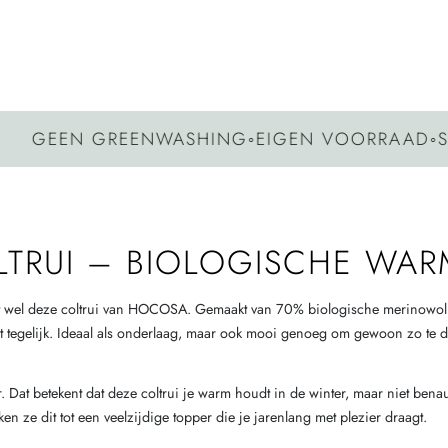
 GREENWASHING
◦
EIGEN VOORRAAD
◦
SNELLE V
TRUI – BIOLOGISCHE WAR
s het wel deze coltrui van HOCOSA. Gemaakt van 70% biologische merinowo
 tegelijk. Ideaal als onderlaag, maar ook mooi genoeg om gewoon zo te d
. Dat betekent dat deze coltrui je warm houdt in de winter, maar niet bena
n ze dit tot een veelzijdige topper die je jarenlang met plezier draagt.