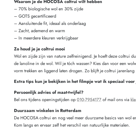
Waarom je de HOCOSA coltrui wilt hebben
– 70% biologische wol en 30% zijde
– GOTS gecertificeerd
– Aansluitende fit, ideaal als onderlaag
– Zacht, ademend en warm
– In meerdere kleuren verkrijgbaar
Zo houd je je coltrui mooi
Wol en zijde zijn van nature zelfreinigend. Je hoeft deze coltrui d
de lanoline in de wol. Wil je tóch wassen? Kies dan voor een wo
vorm trekken en liggend laten drogen. Zo blijft je coltrui jarenlang
Extra tips kun je bekijken in het filmpje wat ik speciaal voor
Persoonlijk advies of maat-twijfel?
Bel ons tijdens openingstijden op
010-7954177
of mail ons via
kla
Duurzaam winkelen in Rotterdam
De HOCOSA coltrui en nog veel meer duurzame basics van wol en 
Kom langs en ervaar zelf het verschil van natuurlijke materialen.