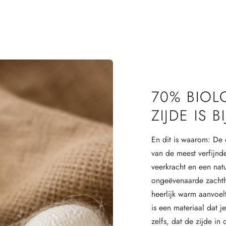
70% BIOL
ZIJDE IS 
En dit is waarom: De 
van de meest verfijnd
veerkracht en een natu
ongeëvenaarde zachth
heerlijk warm aanvoelt
is een materiaal dat j
zelfs, dat de zijde in