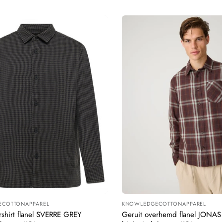
COTTONAPPAREL
KNOWLEDGECOTTONAPPAREL
:
Leverancier:
rshirt flanel SVERRE GREY
Geruit overhemd flanel JON