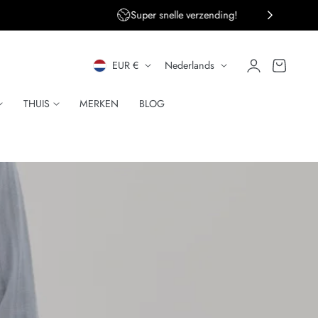
ng!
Persoonlijke klantenservice
L
T
Inloggen
Winkelwagen
EUR €
Nederlands
A
A
THUIS
MERKEN
BLOG
N
A
D
L
/
R
E
G
I