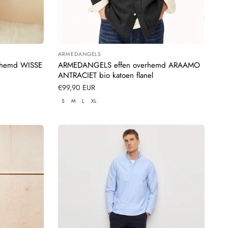
ARMEDANGELS
Leverancier:
rhemd WISSE
ARMEDANGELS effen overhemd ARAAMO
ANTRACIET bio katoen flanel
Normale
€99,90 EUR
prijs
S
M
L
XL