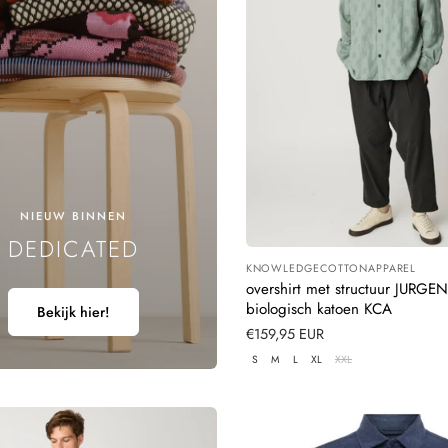
N
G
:
NIEUW BINNEN
DEDICATED
KNOWLEDGECOTTONAPPAREL
Leverancier:
overshirt met structuur JURG
biologisch katoen KCA
Bekijk hier!
Normale
€159,95 EUR
prijs
S
M
L
XL
XXL