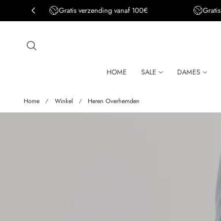
Gratis verzending BE&DE vanaf 150€
aar de inhoud
HOME
SALE
DAMES
Home
Winkel
Heren Overhemden