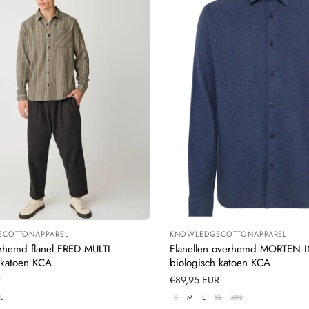
COTTONAPPAREL
KNOWLEDGECOTTONAPPAREL
:
Leverancier:
rhemd flanel FRED MULTI
Flanellen overhemd MORTEN 
 katoen KCA
biologisch katoen KCA
R
Normale
€89,95 EUR
prijs
L
S
M
L
XL
XXL