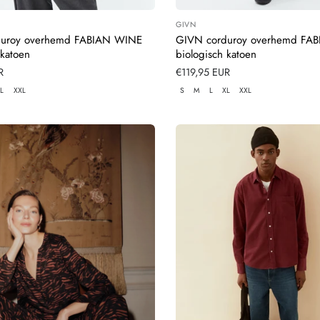
GIVN
:
Leverancier:
duroy overhemd FABIAN WINE
GIVN corduroy overhemd FAB
 katoen
biologisch katoen
R
Normale
€119,95 EUR
prijs
L
XXL
S
M
L
XL
XXL