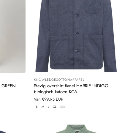
KNOWLEDGECOTTONAPPAREL
Leverancier:
EN GREEN
Stevig overshirt flanel HARRIE INDIGO
biologisch katoen KCA
Normale
Van €99,95 EUR
prijs
S
M
L
XL
XXL