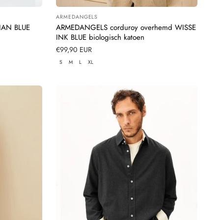
ARMEDANGELS
Leverancier:
IAN BLUE
ARMEDANGELS corduroy overhemd WISSE
INK BLUE biologisch katoen
Normale
€99,90 EUR
prijs
S
M
L
XL