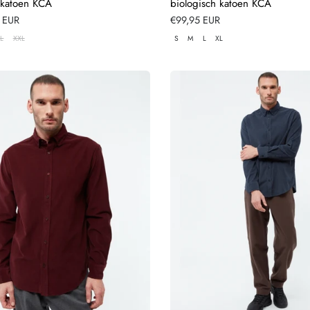
 katoen KCA
biologisch katoen KCA
 EUR
Normale
€99,95 EUR
prijs
L
XXL
S
M
L
XL