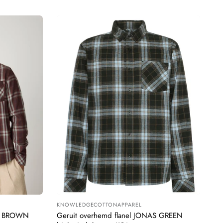
KNOWLEDGECOTTONAPPAREL
Leverancier:
AS BROWN
Geruit overhemd flanel JONAS GREEN