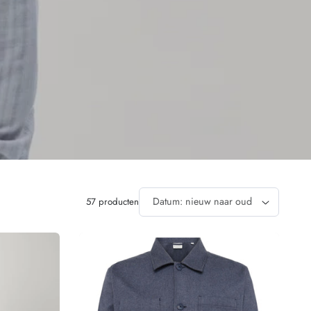
O
57 producten
Sorteer 