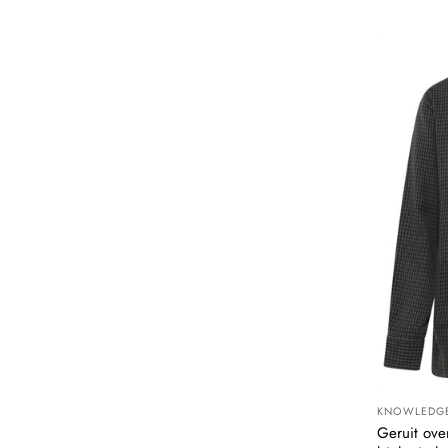
KNOWLEDGE
Leverancier
Geruit ove