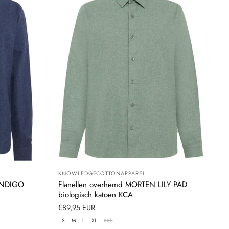
KNOWLEDGECOTTONAPPAREL
Leverancier:
INDIGO
Flanellen overhemd MORTEN LILY PAD
biologisch katoen KCA
Normale
€89,95 EUR
prijs
S
M
L
XL
XXL