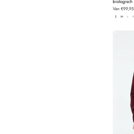
biologisch
Normale
Van €99,95
prijs
S
M
L
X