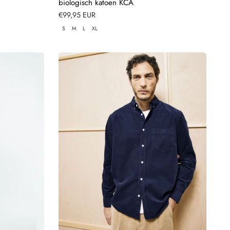
biologisch katoen KCA
Normale
€99,95 EUR
prijs
S
M
L
XL