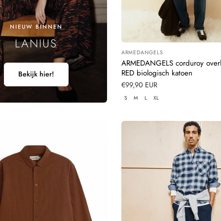
NIEUW BINNEN
LANIUS
ARMEDANGELS
Leverancier:
ARMEDANGELS corduroy ove
RED biologisch katoen
Bekijk hier!
Normale
€99,90 EUR
prijs
S
M
L
XL