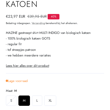
KATOEN
Verkoopprijs
€23,97 EUR
Normale
€39,95 EUR
40%
prijs
Belasting inbegrepen.
Verzending
berekend bij het afrekenen.
MAZINE gestreept shirt MULTI INDIGO van biologisch katoen
- 100% biologisch katoen GOTS
- regular fit
- tof streepjes patroon
- we hebben meerdere variaties
Lees hier alles over dit product
Lage voorraad
Maat:
M
Variant
S
M
L
XL
uitverkocht