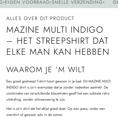
IGEN VOORRAAD
◦
SNELLE VERZENDING
◦
GEEN
ALLES OVER DIT PRODUCT
MAZINE MULTI INDIGO
– HET STREEPSHIRT DAT
ELKE MAN KAN HEBBEN
WAAROM JE ’M WILT
Een goed gestreept T-shirt hoort gewoon in je kast. Dit MAZINE MULTI
INDIGO shirt is zo’n exemplaar dat je zonder nadenken aantrekt. De
combinatie van verschillende blauwtinten geeft het een subtiele retro
uitstraling, zonder schreeuwerig te zijn.
Het is zo’n shirt dat het altijd goed doet. Op een jeans, onder een
overshirt of gewoon solo in de zomer.