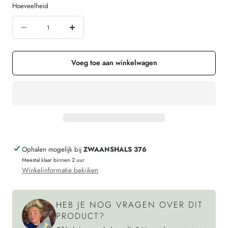
of
Hoeveelheid
niet
Hoeveelheid
beschikbaar
Aantal
Verhoog
verminderen
de
voor
hoeveelheid
Voeg toe aan winkelwagen
MAZINE
voor
gestreept
MAZINE
shirt
gestreept
MULTI
shirt
INDIGO
MULTI
Ophalen mogelijk bij
ZWAANSHALS 376
van
INDIGO
Meestal klaar binnen 2 uur
biologisch
van
Winkelinformatie bekijken
katoen
biologisch
katoen
HEB JE NOG VRAGEN OVER DIT
PRODUCT?