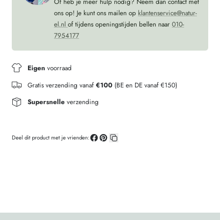
Of heb je meer hulp nodig? Neem dan contact met
ons op! Je kunt ons mailen op
klantenservice@natur-
el.nl
of tijdens openingstijden bellen naar
010-
7954177
Eigen
voorraad
Gratis verzending vanaf
€100
(BE en DE vanaf €150)
Supersnelle
verzending
Deel dit product met je vrienden:
Deel
Pin
Kopieer
op
op
link
Facebook
Pinterest