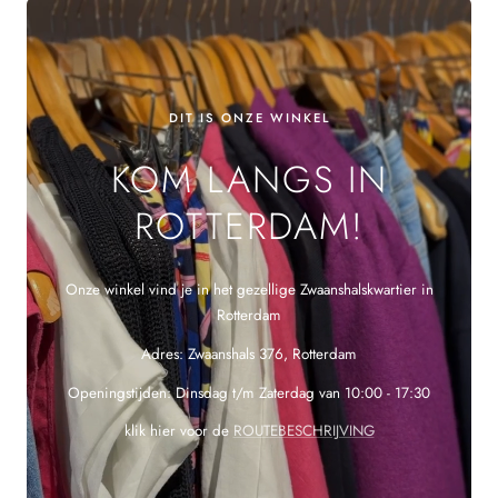
DIT IS ONZE WINKEL
KOM LANGS IN
ROTTERDAM!
Onze winkel vind je in het gezellige Zwaanshalskwartier in
Rotterdam
Adres: Zwaanshals 376, Rotterdam
Openingstijden: Dinsdag t/m Zaterdag van 10:00 - 17:30
klik hier voor de
ROUTEBESCHRIJVING