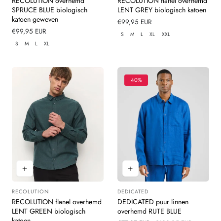
RECOLUTION overhemd
RECOLUTION flanel overhemd
SPRUCE BLUE biologisch
LENT GREY biologisch katoen
katoen geweven
Normale
€99,95 EUR
Normale
€99,95 EUR
prijs
S
M
L
XL
XXL
prijs
S
M
L
XL
40%
RECOLUTION
DEDICATED
Leverancier:
Leverancier:
RECOLUTION flanel overhemd
DEDICATED puur linnen
LENT GREEN biologisch
overhemd RUTE BLUE
katoen