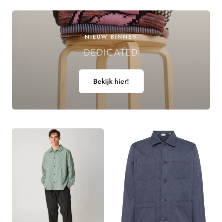
E
L
NIEUW BINNEN
DEDICATED
I
N
Bekijk hier!
G
: