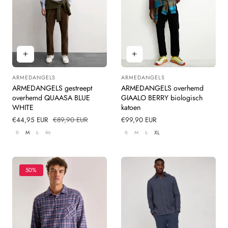
ARMEDANGELS
ARMEDANGELS
Leverancier:
Leverancier:
ARMEDANGELS gestreept
ARMEDANGELS overhemd
overhemd QUAASA BLUE
GIAALO BERRY biologisch
WHITE
katoen
Verkoopprijs
€44,95 EUR
Normale
€89,90 EUR
Normale
€99,90 EUR
prijs
prijs
S
M
L
XL
S
M
L
XL
50%