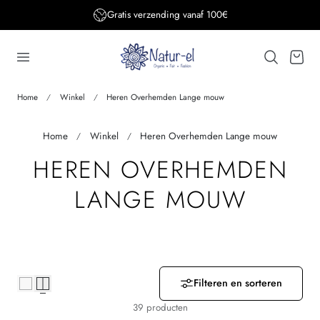
Gratis verzending BE&DE vanaf 150€
aar de inhoud
…
Winkelwage
Home
Winkel
Heren Overhemden Lange mouw
Home
Winkel
Heren Overhemden Lange mouw
V
HEREN OVERHEMDEN
E
LANGE MOUW
R
Z
A
Filteren en sorteren
39 producten
M