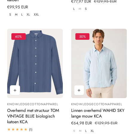
Verkoopprijs
€77,97 EUR
Normale
€129,95 EUR
Normale
€99,95 EUR
prijs
L
M
S
prijs
S
M
L
XL
XXL
40%
50%
KNOWLEDGECOTTONAPPAREL
KNOWLEDGECOTTONAPPAREL
Leverancier:
Leverancier:
Overhemd met structuur TOM
Linnen overhemd WAHID SKY
VINTAGE BLUE biologisch
lange mouw KCA
katoen KCA
Verkoopprijs
€64,98 EUR
Normale
€129,95 EUR
prijs
1
(1)
S
M
L
XL
totaal