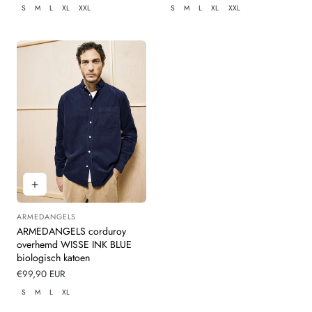
prijs
prijs
S
M
L
XL
XXL
S
M
L
XL
XXL
ARMEDANGELS
Leverancier:
ARMEDANGELS corduroy
overhemd WISSE INK BLUE
biologisch katoen
Normale
€99,90 EUR
prijs
S
M
L
XL