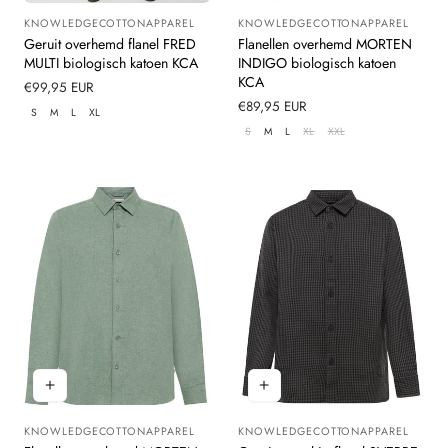
KNOWLEDGECOTTONAPPAREL
KNOWLEDGECOTTONAPPAREL
Leverancier:
Leverancier:
Geruit overhemd flanel FRED
Flanellen overhemd MORTEN
MULTI biologisch katoen KCA
INDIGO biologisch katoen
KCA
Normale
€99,95 EUR
prijs
Normale
€89,95 EUR
S
M
L
XL
prijs
S
M
L
XL
XXL
KNOWLEDGECOTTONAPPAREL
KNOWLEDGECOTTONAPPAREL
Leverancier:
Leverancier: