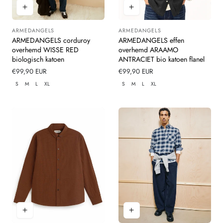
ARMEDANGELS
ARMEDANGELS
Leverancier:
Leverancier:
ARMEDANGELS corduroy
ARMEDANGELS effen
overhemd WISSE RED
overhemd ARAAMO
biologisch katoen
ANTRACIET bio katoen flanel
Normale
€99,90 EUR
Normale
€99,90 EUR
prijs
prijs
S
M
L
XL
S
M
L
XL