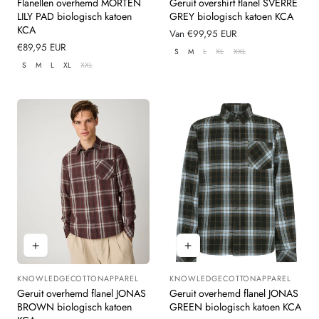
Flanellen overhemd MORTEN
Geruit overshirt flanel SVERRE
LILY PAD biologisch katoen
GREY biologisch katoen KCA
KCA
Normale
Van €99,95 EUR
Normale
€89,95 EUR
prijs
S
M
L
XL
XXL
prijs
S
M
L
XL
XXL
KNOWLEDGECOTTONAPPAREL
KNOWLEDGECOTTONAPPAREL
Leverancier:
Leverancier:
Geruit overhemd flanel JONAS
Geruit overhemd flanel JONAS
BROWN biologisch katoen
GREEN biologisch katoen KCA