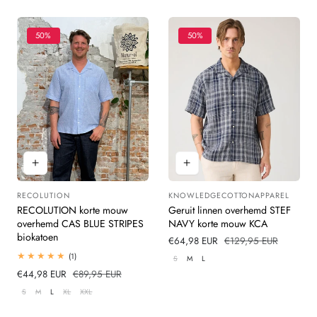
50%
50%
RECOLUTION
KNOWLEDGECOTTONAPPAREL
Leverancier:
Leverancier:
RECOLUTION korte mouw
Geruit linnen overhemd STEF
overhemd CAS BLUE STRIPES
NAVY korte mouw KCA
biokatoen
Verkoopprijs
€64,98 EUR
Normale
€129,95 EUR
prijs
1
(1)
S
M
L
totaal
Verkoopprijs
€44,98 EUR
Normale
€89,95 EUR
beoordelingen
prijs
S
M
L
XL
XXL