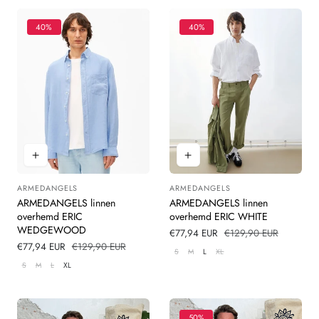
40%
40%
ARMEDANGELS
ARMEDANGELS
Leverancier:
Leverancier:
ARMEDANGELS linnen
ARMEDANGELS linnen
overhemd ERIC
overhemd ERIC WHITE
WEDGEWOOD
Verkoopprijs
€77,94 EUR
Normale
€129,90 EUR
Verkoopprijs
€77,94 EUR
Normale
€129,90 EUR
prijs
S
M
L
XL
prijs
S
M
L
XL
50%