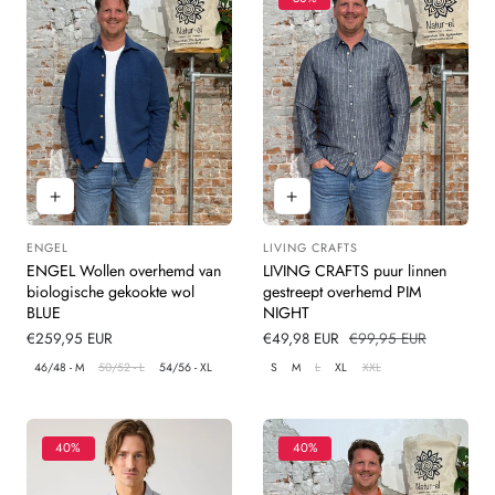
ENGEL
LIVING CRAFTS
Leverancier:
Leverancier:
ENGEL Wollen overhemd van
LIVING CRAFTS puur linnen
biologische gekookte wol
gestreept overhemd PIM
BLUE
NIGHT
Normale
€259,95 EUR
Verkoopprijs
€49,98 EUR
Normale
€99,95 EUR
prijs
prijs
46/48 - M
50/52 - L
54/56 - XL
S
M
L
XL
XXL
40%
40%