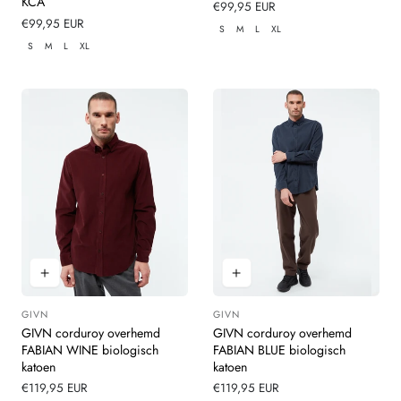
KCA
Normale
€99,95 EUR
Normale
€99,95 EUR
prijs
S
M
L
XL
prijs
S
M
L
XL
GIVN
GIVN
Leverancier:
Leverancier:
GIVN corduroy overhemd
GIVN corduroy overhemd
FABIAN WINE biologisch
FABIAN BLUE biologisch
katoen
katoen
Normale
€119,95 EUR
Normale
€119,95 EUR