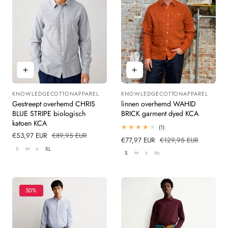
KNOWLEDGECOTTONAPPAREL
KNOWLEDGECOTTONAPPAREL
Leverancier:
Leverancier:
Gestreept overhemd CHRIS
linnen overhemd WAHID
BLUE STRIPE biologisch
BRICK garment dyed KCA
katoen KCA
1
(1)
totaal
Verkoopprijs
€53,97 EUR
Normale
€89,95 EUR
Verkoopprijs
€77,97 EUR
Normale
€129,95 EUR
beoordelingen
prijs
S
M
L
XL
prijs
S
M
L
XL
50%