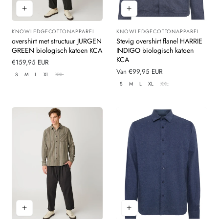
KNOWLEDGECOTTONAPPAREL
KNOWLEDGECOTTONAPPAREL
Leverancier:
Leverancier:
overshirt met structuur JURGEN
Stevig overshirt flanel HARRIE
GREEN biologisch katoen KCA
INDIGO biologisch katoen
KCA
Normale
€159,95 EUR
prijs
Normale
Van €99,95 EUR
S
M
L
XL
XXL
prijs
S
M
L
XL
XXL