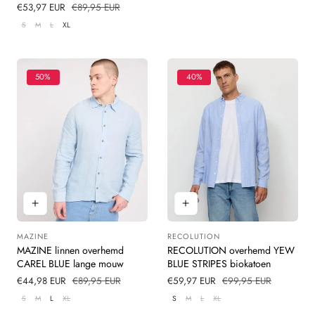
Verkoopprijs
€53,97 EUR
Normale
€89,95 EUR
beoordelingen
prijs
S
M
L
XL
50%
40%
MAZINE
RECOLUTION
Leverancier:
Leverancier:
MAZINE linnen overhemd
RECOLUTION overhemd YEW
CAREL BLUE lange mouw
BLUE STRIPES biokatoen
Verkoopprijs
€44,98 EUR
Normale
€89,95 EUR
Verkoopprijs
€59,97 EUR
Normale
€99,95 EUR
prijs
prijs
S
M
L
XL
S
M
L
XL