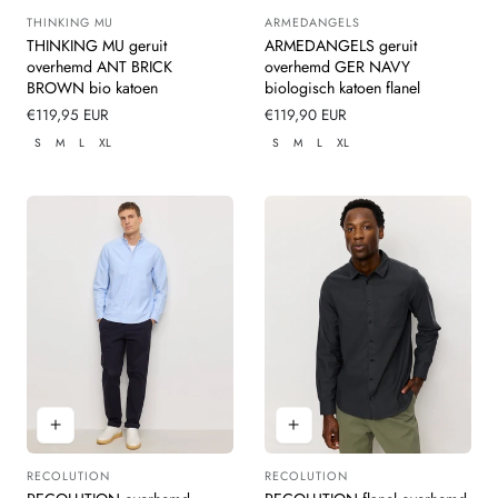
THINKING MU
ARMEDANGELS
Leverancier:
Leverancier:
THINKING MU geruit
ARMEDANGELS geruit
overhemd ANT BRICK
overhemd GER NAVY
BROWN bio katoen
biologisch katoen flanel
Normale
€119,95 EUR
Normale
€119,90 EUR
prijs
prijs
S
M
L
XL
S
M
L
XL
RECOLUTION
RECOLUTION
Leverancier:
Leverancier: