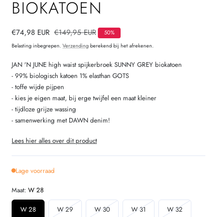
BIOKATOEN
Verkoopprijs
€74,98 EUR
Normale
€149,95 EUR
50%
prijs
Belasting inbegrepen.
Verzending
berekend bij het afrekenen.
JAN 'N JUNE high waist spijkerbroek SUNNY GREY biokatoen
- 99% biologisch katoen 1% elasthan GOTS
- toffe wijde pijpen
- kies je eigen maat, bij erge twijfel een maat kleiner
- tijdloze grijze wassing
- samenwerking met DAWN denim!
Lees hier alles over dit product
Lage voorraad
Maat:
W 28
Variant
Variant
Variant
Variant
W 28
W 29
W 30
W 31
W 32