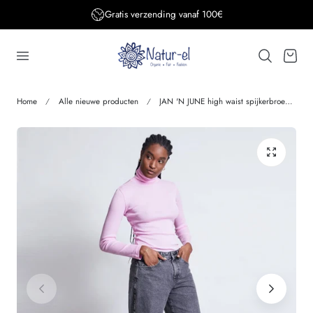
Gratis verzending BE&DE vanaf 150€
aar de inhoud
Winkelwage
Home
Alle nieuwe producten
JAN 'N JUNE high waist spijkerbroek SUNNY GREY biokatoen