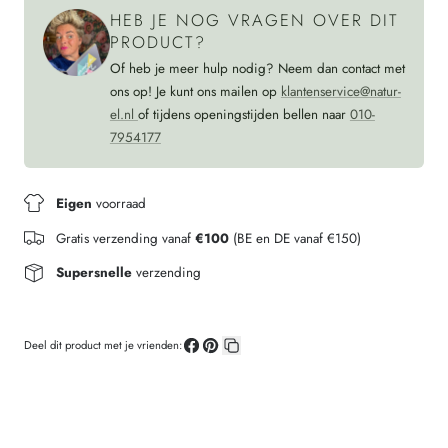
biokatoen
GREY
HEB JE NOG VRAGEN OVER DIT
biokatoen
PRODUCT?
Of heb je meer hulp nodig? Neem dan contact met
ons op! Je kunt ons mailen op
klantenservice@natur-
el.nl
of tijdens openingstijden bellen naar
010-
7954177
Eigen
voorraad
Gratis verzending vanaf
€100
(BE en DE vanaf €150)
Supersnelle
verzending
Deel dit product met je vrienden:
Deel
Pin
Kopieer
op
op
link
Facebook
Pinterest