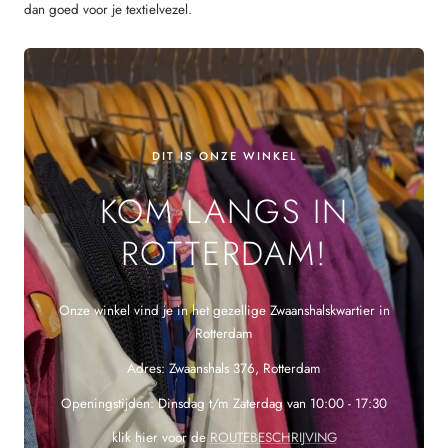
dan goed voor je textielvezel.
DIT IS ONZE WINKEL
KOM LANGS IN
ROTTERDAM!
Onze winkel vind je in het gezellige Zwaanshalskwartier in
Rotterdam
Adres: Zwaanshals 376, Rotterdam
Openingstijden: Dinsdag t/m Zaterdag van 10:00 - 17:30
klik hier voor de
ROUTEBESCHRIJVING