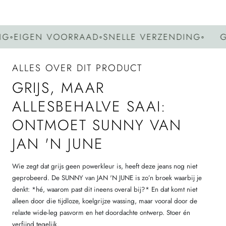
EIGEN VOORRAAD
◦
SNELLE VERZENDING
◦
GEE
ALLES OVER DIT PRODUCT
GRIJS, MAAR
ALLESBEHALVE SAAI:
ONTMOET SUNNY VAN
JAN 'N JUNE
Wie zegt dat grijs geen powerkleur is, heeft deze jeans nog niet
geprobeerd. De SUNNY van JAN 'N JUNE is zo’n broek waarbij je
denkt: *hé, waarom past dit ineens overal bij?* En dat komt niet
alleen door die tijdloze, koelgrijze wassing, maar vooral door de
relaxte wide-leg pasvorm en het doordachte ontwerp. Stoer én
verfijnd tegelijk.