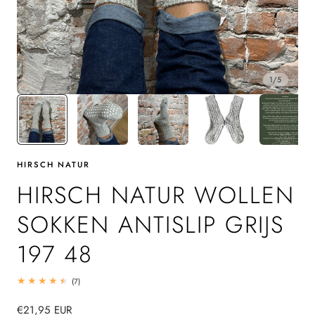
1
/
5
HIRSCH NATUR
HIRSCH NATUR WOLLEN
SOKKEN ANTISLIP GRIJS
197 48
7
(7)
totaal
beoordelingen
Normale
€21,95 EUR