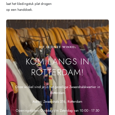
laat het kledingstuk plat drogen
op een handdoek.
DIT IS ONZE WINKEL
KOM LANGS IN
ROTTERDAM!
Onze winkel vind je in het gezellige Zwaanshalskwartier in
Rotterdam
Adres: Zwaanshals 376, Rotterdam
Openingstijden: Dinsdag t/m Zaterdag van 10:00 - 17:30