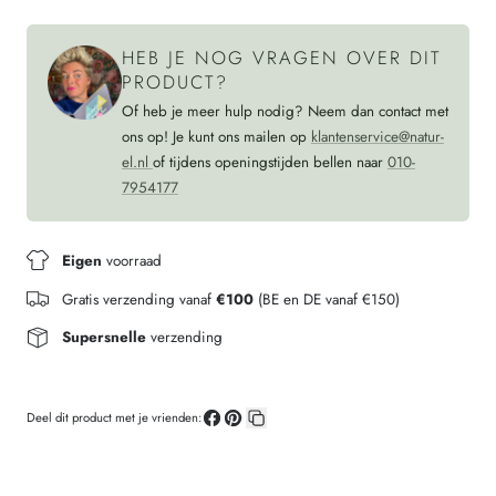
48
197
48
HEB JE NOG VRAGEN OVER DIT
PRODUCT?
Of heb je meer hulp nodig? Neem dan contact met
ons op! Je kunt ons mailen op
klantenservice@natur-
el.nl
of tijdens openingstijden bellen naar
010-
7954177
Eigen
voorraad
Gratis verzending vanaf
€100
(BE en DE vanaf €150)
Supersnelle
verzending
Deel dit product met je vrienden:
Deel
Pin
Kopieer
op
op
link
Facebook
Pinterest