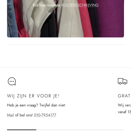
klik hier voor de
ROUTEBESCHRIJVING
WIJ ZIJN ER VOOR JE!
GRAT
Heb je een vraag? Twijfel dan niet:
Wij ver
vanaf 1
Mail
of bel ons!
010-7954177