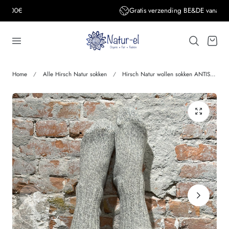
Gratis verzending BE&DE vanaf 150€
aar de inhoud
Winkelwage
Home
Alle Hirsch Natur sokken
Hirsch Natur wollen sokken ANTISLIP grijs 197 48