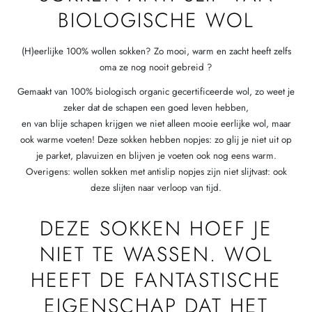
BIOLOGISCHE WOL
(H)eerlijke 100% wollen sokken? Zo mooi, warm en zacht heeft zelfs
oma ze nog nooit gebreid ?
Gemaakt van 100% biologisch organic gecertificeerde wol, zo weet je
zeker dat de schapen een goed leven hebben,
en van blije schapen krijgen we niet alleen mooie eerlijke wol, maar
ook warme voeten! Deze sokken hebben nopjes: zo glij je niet uit op
je parket, plavuizen en blijven je voeten ook nog eens warm.
Overigens: wollen sokken met antislip nopjes zijn niet slijtvast: ook
deze slijten naar verloop van tijd.
DEZE SOKKEN HOEF JE
NIET TE WASSEN. WOL
HEEFT DE FANTASTISCHE
EIGENSCHAP DAT HET