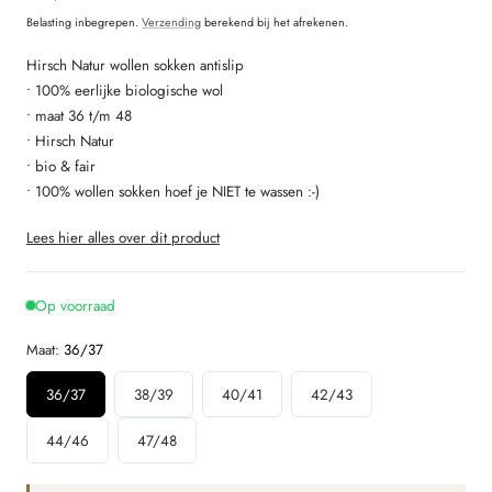
prijs
Belasting inbegrepen.
Verzending
berekend bij het afrekenen.
Hirsch Natur wollen sokken antislip
• 100% eerlijke biologische wol
• maat 36 t/m 48
• Hirsch Natur
• bio & fair
• 100% wollen sokken hoef je NIET te wassen :-)
Lees hier alles over dit product
Op voorraad
Maat:
36/37
36/37
38/39
40/41
42/43
44/46
47/48