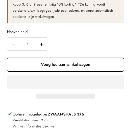
Koop 3, 6 of 9 paar en krijg 10% korting* *De korting wordt
berekend o.b.v. laagstgeprijsde paar sokken, en wordt automatisch
berekend in je winkelwagen.
Hoeveelheid
Hoeveelheid
Aantal
Verhoog
verminderen
de
voor
hoeveelheid
Voeg toe aan winkelwagen
Hirsch
voor
Natur
Hirsch
wollen
Natur
sokken
wollen
ANTISLIP
sokken
Ophalen mogelijk bij
ZWAANSHALS 376
grijs
ANTISLIP
Meestal klaar binnen 2 uur
197
grijs
Winkelinformatie bekijken