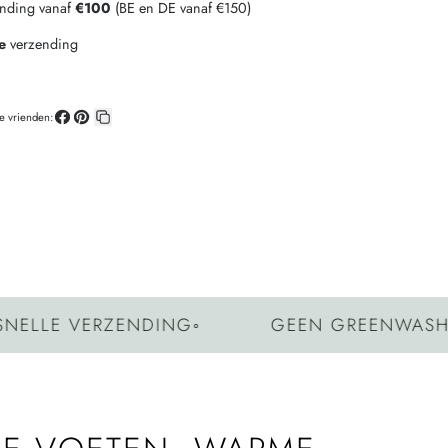
ending vanaf
€100
(BE en DE vanaf €150)
e
verzending
je vrienden:
Deel
Pin
Kopieer
op
op
link
Facebook
Pinterest
LLE VERZENDING
◦
GEEN GREENWASHING