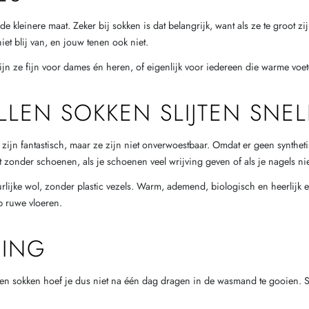
de kleinere maat. Zeker bij sokken is dat belangrijk, want als ze te groot 
iet blij van, en jouw tenen ook niet.
ijn ze fijn voor dames én heren, of eigenlijk voor iedereen die warme voet
LLEN SOKKEN SLIJTEN SNEL
n fantastisch, maar ze zijn niet onverwoestbaar. Omdat er geen synthetisch
pt zonder schoenen, als je schoenen veel wrijving geven of als je nagels ni
urlijke wol, zonder plastic vezels. Warm, ademend, biologisch en heerlijk e
p ruwe vloeren.
GING
 sokken hoef je dus niet na één dag dragen in de wasmand te gooien. Sterk