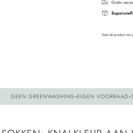
Gratis verz
Supersnell
Deel dit product met 
GEEN GREENWASHING
◦
EIGEN VOORRAAD
◦
SNE