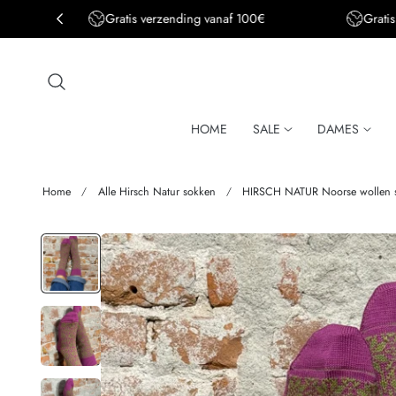
Gratis verzending BE&DE vanaf 150€
aar de inhoud
HOME
SALE
DAMES
Home
Alle Hirsch Natur sokken
HIRSCH NATUR Noorse wollen