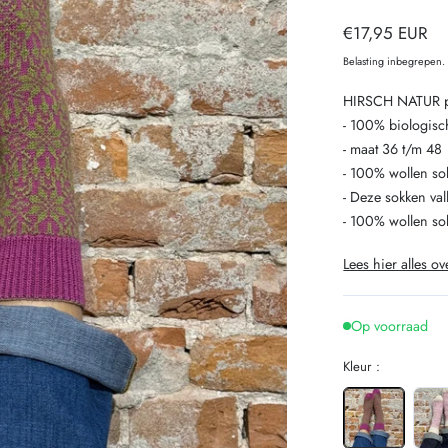
Normale
€17,95 EUR
prijs
Belasting inbegrepen
HIRSCH NATUR pu
- 100% biologisc
- maat 36 t/m 48
- 100% wollen so
- Deze sokken vall
- 100% wollen sok
Lees hier alles ov
Op voorraad
Kleur :