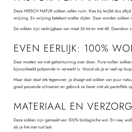
Deze HIRSCH NATUR sokken vallen ruim. Kies bij twijfel dus altijd 
wrijving. En wrijving betekent sneller slijten. Daar worden sokken n
De sokken zijn verkrijgbaar van maat 36 tot en met 48. Daardoor z
EVEN EERLIJK: 100% WO
Daar moeten we niet geheimzinnig over doen. Pure wollen sokken zij
bijvoorbeeld polyamide in verwerkt is. Vooral als je er veel op loo
Maar daar staat iets tegenover: je draagt wel sokken van puur natu
goed passende schoenen en gebruik ze liever niet als pantoffels o
MATERIAAL EN VERZOR
Deze sokken zijn gemaakt van 100% biologische wol. En nee, wollen
als je het met rust laat.