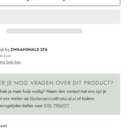
voor
HIRSCH
NATUR
Noorse
wollen
jk bij
ZWAANSHALS 376
sokken
en 2 uur
ROZE
tie bekijken
GROEN
030
EB JE NOG VRAGEN OVER DIT PRODUCT?
38
 heb je meer hulp nodig? Neem dan contact met ons op! Je
nt ons mailen op
klantenservice@natur-el.nl
of tijdens
eningstijden bellen naar
010- 7954177
raad