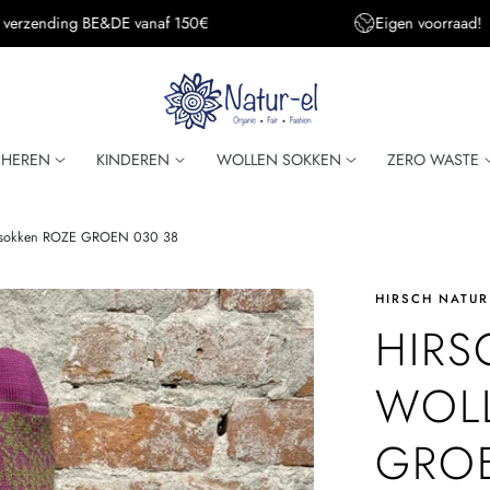
Eigen voorraad!
Super snelle verzendi
HEREN
KINDEREN
WOLLEN SOKKEN
ZERO WASTE
 sokken ROZE GROEN 030 38
HIRSCH NATUR
HIRS
WOL
GROE