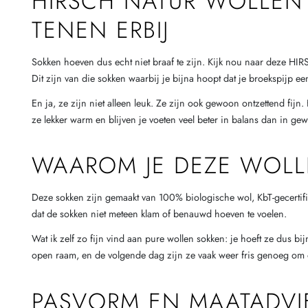
HIRSCH NATUR WOLLEN
TENEN ERBIJ
Sokken hoeven dus echt niet braaf te zijn. Kijk nou naar deze H
Dit zijn van die sokken waarbij je bijna hoopt dat je broekspijp e
En ja, ze zijn niet alleen leuk. Ze zijn ook gewoon ontzettend fij
ze lekker warm en blijven je voeten veel beter in balans dan in ge
WAAROM JE DEZE WOLL
Deze sokken zijn gemaakt van 100% biologische wol, KbT-gecertific
dat de sokken niet meteen klam of benauwd hoeven te voelen.
Wat ik zelf zo fijn vind aan pure wollen sokken: je hoeft ze dus b
open raam, en de volgende dag zijn ze vaak weer fris genoeg om o
PASVORM EN MAATADVI