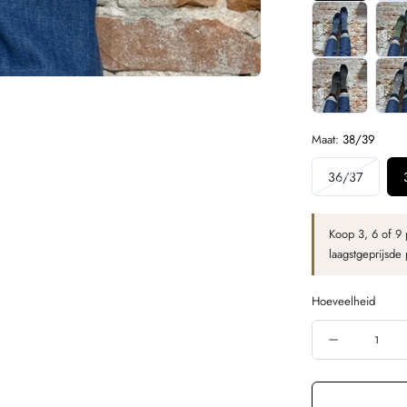
Maat:
38/39
Variant
36/37
uitverko
of
Koop 3, 6 of 9 
niet
laagstgeprijsde
beschik
Hoeveelheid
Hoeveelheid
Aantal
vermindere
voor