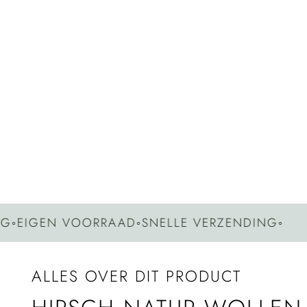
IGEN VOORRAAD
◦
SNELLE VERZENDING
◦
ALLES OVER DIT PRODUCT