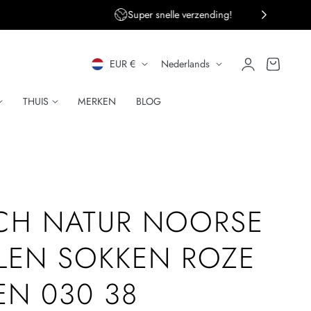
ng!
Persoonlijke klantenservice
L
T
Inloggen
Winkelwagen
EUR €
Nederlands
A
A
THUIS
MERKEN
BLOG
N
A
D
L
/
R
CH NATUR NOORSE
E
LEN SOKKEN ROZE
G
N 030 38
I