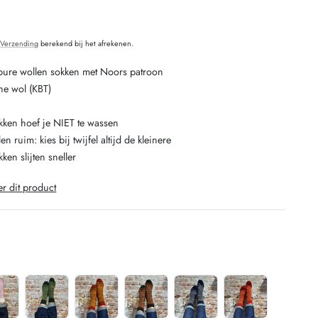
O
.
Verzending
berekend bij het afrekenen.
re wollen sokken met Noors patroon
he wol (KBT)
kken hoef je NIET te wassen
en ruim: kies bij twijfel altijd de kleinere
ken slijten sneller
er dit product