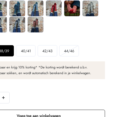
Variant
38/39
40/41
42/43
44/46
cht
uitverkocht
of
paar en krijg 10% korting* *De korting wordt berekend o.b.v.
niet
 paar sokken, en wordt automatisch berekend in je winkelwagen.
baar
beschikbaar
Verhoog
n
de
hoeveelheid
Voeg toe aan winkelwagen