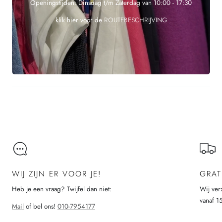
Openingstijden: Dinsdag t/m Zaterdag van 10:00 - 17:30
klik hier voor de
ROUTEBESCHRIJVING
WIJ ZIJN ER VOOR JE!
GRAT
Heb je een vraag? Twijfel dan niet:
Wij ver
vanaf 1
Mail
of bel ons!
010-7954177