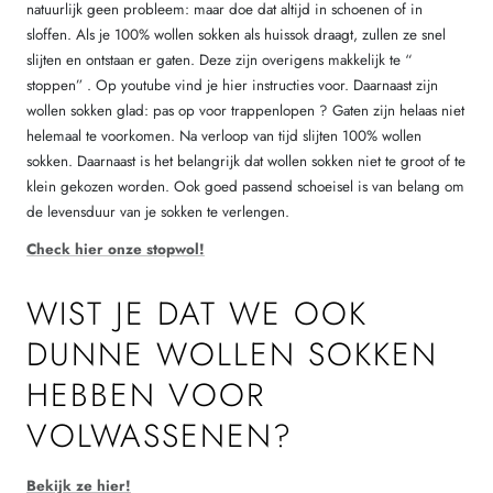
natuurlijk geen probleem: maar doe dat altijd in schoenen of in
sloffen. Als je 100% wollen sokken als huissok draagt, zullen ze snel
slijten en ontstaan er gaten. Deze zijn overigens makkelijk te “
stoppen” . Op youtube vind je hier instructies voor. Daarnaast zijn
wollen sokken glad: pas op voor trappenlopen ?
Gaten zijn helaas niet
helemaal te voorkomen. Na verloop van tijd slijten 100% wollen
sokken. Daarnaast is het belangrijk dat wollen sokken niet te groot of te
klein gekozen worden. Ook goed passend schoeisel is van belang om
de levensduur van je sokken te verlengen.
Check hier onze stopwol!
WIST JE DAT WE OOK
DUNNE WOLLEN SOKKEN
HEBBEN VOOR
VOLWASSENEN?
Bekijk ze hier!