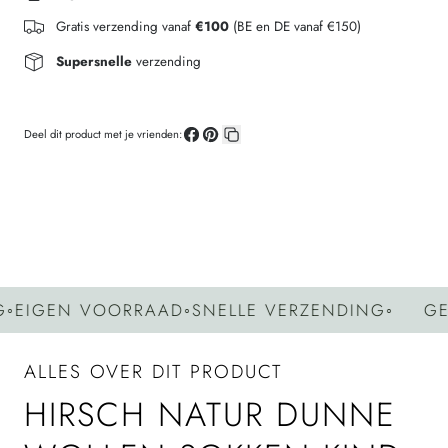
Gratis verzending vanaf
€100
(BE en DE vanaf €150)
Supersnelle
verzending
Deel dit product met je vrienden:
Deel
Pin
Kopieer
op
op
link
Facebook
Pinterest
IGEN VOORRAAD
◦
SNELLE VERZENDING
◦
GEEN
ALLES OVER DIT PRODUCT
HIRSCH NATUR DUNNE