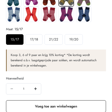
Maat:
15/17
15/17
17/18
21/22
19/20
Koop 3, 6 of 9 paar en krijg 10% korting* *De korting wordt
berekend o.b.v. laagstgeprijsde paar sokken, en wordt automatisch
berekend in je winkelwagen.
Hoeveelheid
Hoeveelheid
Aantal
Verhoog
verminderen
de
voor
hoeveelheid
Voeg toe aan winkelwagen