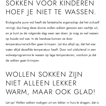
SOKKEN VOOR KINDEREN
HOEF JE NIET TE WASSEN.
Biologische pure wol heeft de fantastische eigenschap dat het zichzelf
reinigt, dus hang deze dunne wollen sokken gewoon een nachtje uit,
en je kunt ze de volgende dag weer aan doen. Je mag ze wel wassen
op koude wol was. In de handwas kunnen ze door
temperatuurverschillen gaan krimpen. Let dus altijd op, dat het was
water altijd dezelfde temperatuur heeft. Door wol uitsluitend in een
wolwasprogramma te wassen op lage temperaturen, voorkom je dat
de sokken gaan krimpen.
WOLLEN SOKKEN ZIJN
NIET ALLEEN LEKKER
WARM, MAAR OOK GLAD!
Let op! Wollen sokken nodigen uit om lekker in huis te dragen, dat is