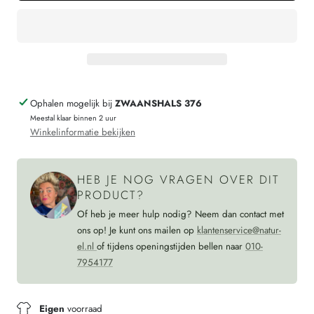
HIRSCH
voor
Dunne
HIRSCH
wollen
Dunne
sokken
wollen
baby
sokken
Ophalen mogelijk bij
ZWAANSHALS 376
Noors
baby
Meestal klaar binnen 2 uur
056
Noors
Winkelinformatie bekijken
210
056
OKER
210
HEB JE NOG VRAGEN OVER DIT
GRIJS
OKER
PRODUCT?
GRIJS
Of heb je meer hulp nodig? Neem dan contact met
ons op! Je kunt ons mailen op
klantenservice@natur-
el.nl
of tijdens openingstijden bellen naar
010-
7954177
Eigen
voorraad