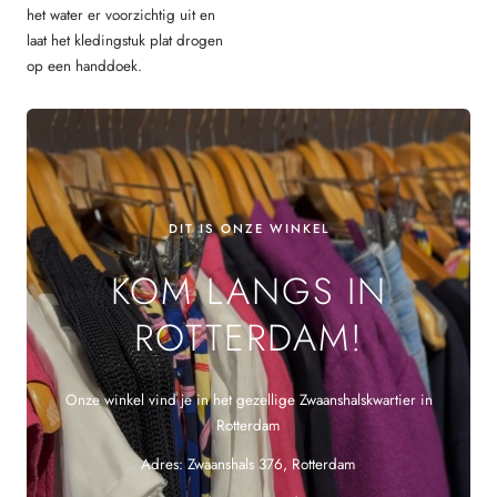
het water er voorzichtig uit en
laat het kledingstuk plat drogen
op een handdoek.
DIT IS ONZE WINKEL
KOM LANGS IN
ROTTERDAM!
Onze winkel vind je in het gezellige Zwaanshalskwartier in
Rotterdam
Adres: Zwaanshals 376, Rotterdam