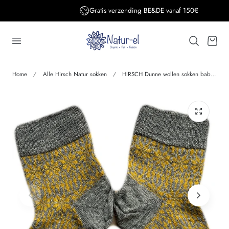
Gratis verzending BE&DE vanaf 150€
aar de inhoud
Winkelwage
Home
Alle Hirsch Natur sokken
HIRSCH Dunne wollen sokken baby Noors 056 210 OKER GRIJS