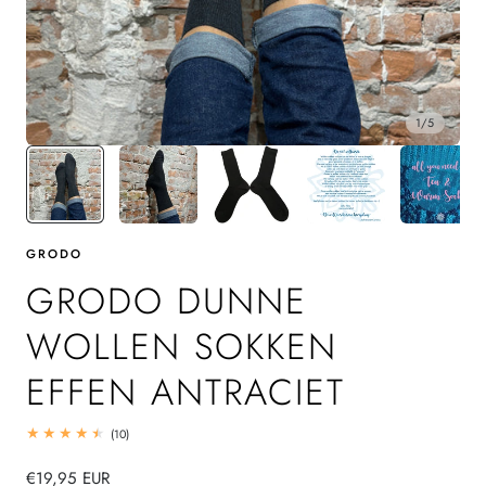
1
/
5
GRODO
GRODO DUNNE
WOLLEN SOKKEN
EFFEN ANTRACIET
10
(10)
totaal
beoordelingen
Normale
€19,95 EUR