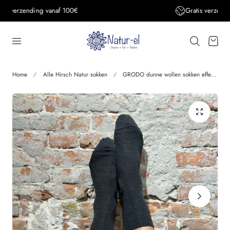
Gratis verzending BE&DE vanaf 150€
aar de inhoud
Winkelwage
Home
Alle Hirsch Natur sokken
GRODO dunne wollen sokken effen ANTRACIET