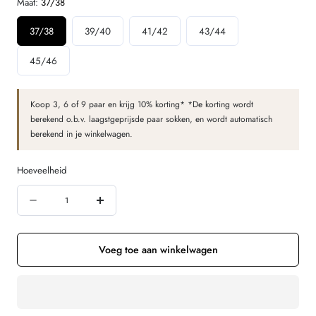
Maat:
37/38
37/38
39/40
41/42
43/44
45/46
Koop 3, 6 of 9 paar en krijg 10% korting* *De korting wordt
berekend o.b.v. laagstgeprijsde paar sokken, en wordt automatisch
berekend in je winkelwagen.
Hoeveelheid
Hoeveelheid
Aantal
Verhoog
verminderen
de
voor
hoeveelheid
Voeg toe aan winkelwagen
GRODO
voor
dunne
GRODO
wollen
dunne