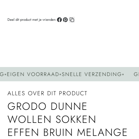
Deel dit product met je vrienden:
Deel
Pin
Kopieer
op
op
link
Facebook
Pinterest
EIGEN VOORRAAD
◦
SNELLE VERZENDING
◦
GEE
ALLES OVER DIT PRODUCT
GRODO DUNNE
WOLLEN SOKKEN
EFFEN BRUIN MELANGE