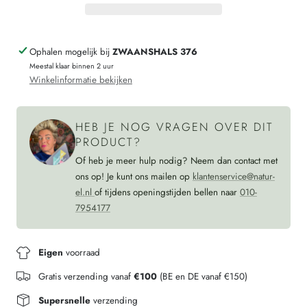
sokken
wollen
effen
sokken
Ophalen mogelijk bij
ZWAANSHALS 376
ANTRACIET
effen
Meestal klaar binnen 2 uur
ANTRACIET
Winkelinformatie bekijken
HEB JE NOG VRAGEN OVER DIT
PRODUCT?
Of heb je meer hulp nodig? Neem dan contact met
ons op! Je kunt ons mailen op
klantenservice@natur-
el.nl
of tijdens openingstijden bellen naar
010-
7954177
Eigen
voorraad
Gratis verzending vanaf
€100
(BE en DE vanaf €150)
Supersnelle
verzending