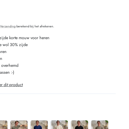
O
aal
oordelingen
.
Verzending
berekend bij het afrekenen.
zijde korte mouw voor heren
e wol 30% zijde
uren
en
n overhemd
assen :-)
er dit product