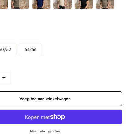
50/52
54/56
Verhoog
n
de
hoeveelheid
Voeg toe aan winkelwagen
voor
ENGEL
wol
Meer betalingsopties
zijde