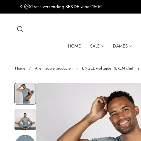
Gratis verzending BE&DE vanaf 150€
aar de inhoud
HOME
SALE
DAMES
Home
Alle nieuwe producten
ENGEL wol zijde HEREN shirt me