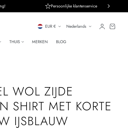
ng!
Persoonlijke klantenservice
L
T
Inloggen
Winkelwagen
EUR €
Nederlands
A
A
THUIS
MERKEN
BLOG
N
A
D
L
/
R
L WOL ZIJDE
E
N SHIRT MET KORTE
G
W IJSBLAUW
I