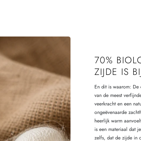
70% BIOL
ZIJDE IS 
En dit is waarom: De 
van de meest verfijnd
veerkracht en een natu
ongeëvenaarde zachth
heerlijk warm aanvoelt
is een materiaal dat j
zelfs, dat de zijde in