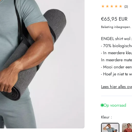
2
(2)
tot
be
Normale
€65,95 EUR
prijs
Belasting inbegrepen
ENGEL shirt wol 
- 70% biologisch
- In meerdere kle
In meerdere mat
- Mooi onder ee
- Hoef je niet te w
Lees hier alles ov
Op voorraad
Kleur :