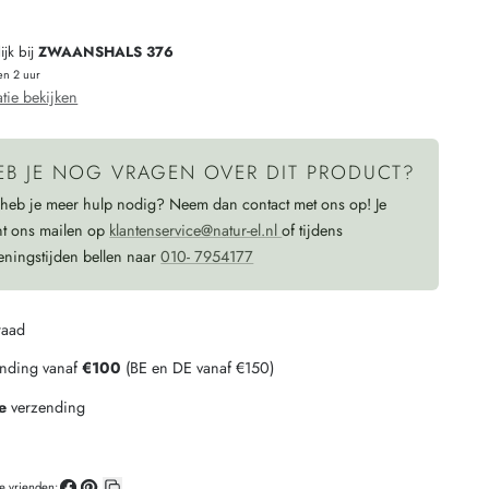
HEREN
jk bij
ZWAANSHALS 376
shirt
en 2 uur
met
tie bekijken
korte
mouw
EB JE NOG VRAGEN OVER DIT PRODUCT?
IJSBLAUW
 heb je meer hulp nodig? Neem dan contact met ons op! Je
nt ons mailen op
klantenservice@natur-el.nl
of tijdens
eningstijden bellen naar
010- 7954177
raad
ending vanaf
€100
(BE en DE vanaf €150)
e
verzending
je vrienden: