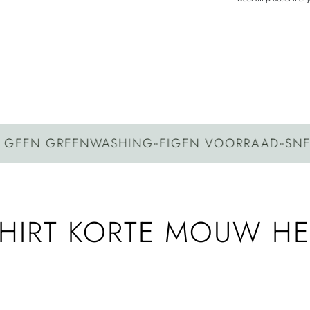
 GREENWASHING
◦
EIGEN VOORRAAD
◦
SNELLE V
SHIRT KORTE MOUW H