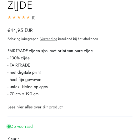
ZIJDE
1
(1)
totaal
beoordelingen
Normale
€44,95 EUR
prijs
Belasting inbegrepen.
Verzending
berekend bij het afrekenen.
FAIRTRADE zijden sjaal met print van pure zijde
- 100% zijde
- FAIRTRADE
- met digitale print
- heel fijn geweven
- uniek: kleine oplages
- 70 cm x 190 cm
Lees hier alles over dit product
Op voorraad
Kleur :