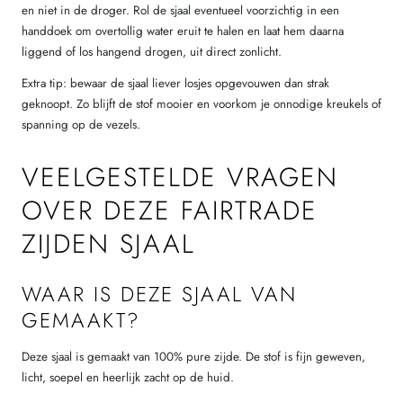
en niet in de droger. Rol de sjaal eventueel voorzichtig in een
handdoek om overtollig water eruit te halen en laat hem daarna
liggend of los hangend drogen, uit direct zonlicht.
Extra tip: bewaar de sjaal liever losjes opgevouwen dan strak
geknoopt. Zo blijft de stof mooier en voorkom je onnodige kreukels of
spanning op de vezels.
VEELGESTELDE VRAGEN
OVER DEZE FAIRTRADE
ZIJDEN SJAAL
WAAR IS DEZE SJAAL VAN
GEMAAKT?
Deze sjaal is gemaakt van 100% pure zijde. De stof is fijn geweven,
licht, soepel en heerlijk zacht op de huid.