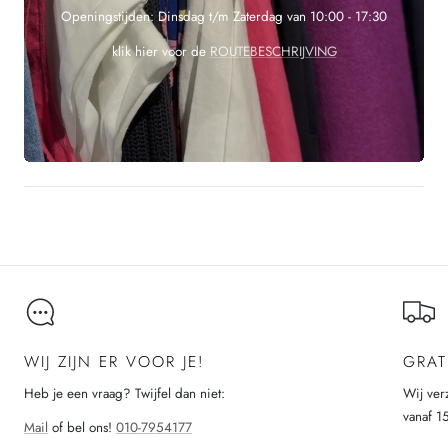
Openingstijden: Dinsdag t/m Zaterdag van 10:00 - 17:30
klik hier voor de
ROUTEBESCHRIJVING
WIJ ZIJN ER VOOR JE!
GRAT
Heb je een vraag? Twijfel dan niet:
Wij ver
vanaf 1
Mail
of bel ons!
010-7954177