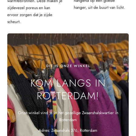
hangend op een goede
warmtebronnen. Deze maken je
hanger, uit de buurt van licht.
zijdevezel poreus en kan
ervoor zorgen dat je zijde
scheurt.
DIT IS ONZE WINKEL
KOM LANGS IN
ROTTERDAM!
Onze winkel vind je in het gezellige Zwaanshalskwartier in
Rotterdam
Adres: Zwaanshals 376, Rotterdam