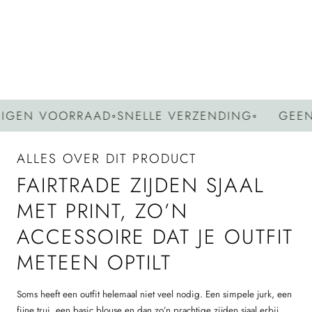
Deel
Pin
Kopieer
op
op
link
Facebook
Pinterest
EN VOORRAAD
◦
SNELLE VERZENDING
◦
GEEN G
ALLES OVER DIT PRODUCT
FAIRTRADE ZIJDEN SJAAL
MET PRINT, ZO’N
ACCESSOIRE DAT JE OUTFIT
METEEN OPTILT
Soms heeft een outfit helemaal niet veel nodig. Een simpele jurk, een
fijne trui, een basic blouse en dan zo’n prachtige zijden sjaal erbij.