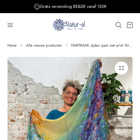
Gratis verzending BE&DE vanaf 150€
aar de inhoud
Winkelwage
Home
Alle nieuwe producten
FAIRTRADE zijden sjaal met print SUNSET FLOWER van pure zijde