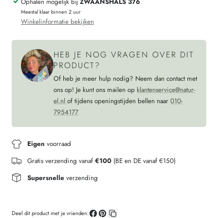
Ophalen mogelijk bij
ZWAANSHALS 376
SUNSET
print
Meestal klaar binnen 2 uur
FLOWER
SUNSET
Winkelinformatie bekijken
van
FLOWER
pure
van
HEB JE NOG VRAGEN OVER DIT
zijde
pure
PRODUCT?
zijde
Of heb je meer hulp nodig? Neem dan contact met
ons op! Je kunt ons mailen op
klantenservice@natur-
el.nl
of tijdens openingstijden bellen naar
010-
7954177
Eigen
voorraad
Gratis verzending vanaf
€100
(BE en DE vanaf €150)
Supersnelle
verzending
Deel dit product met je vrienden: