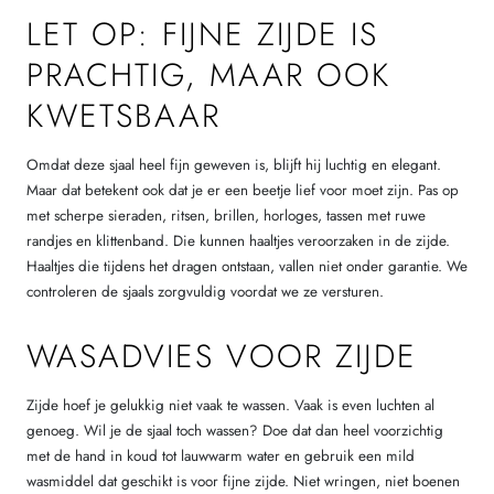
LET OP: FIJNE ZIJDE IS
PRACHTIG, MAAR OOK
KWETSBAAR
Omdat deze sjaal heel fijn geweven is, blijft hij luchtig en elegant.
Maar dat betekent ook dat je er een beetje lief voor moet zijn. Pas op
met scherpe sieraden, ritsen, brillen, horloges, tassen met ruwe
randjes en klittenband. Die kunnen haaltjes veroorzaken in de zijde.
Haaltjes die tijdens het dragen ontstaan, vallen niet onder garantie. We
controleren de sjaals zorgvuldig voordat we ze versturen.
WASADVIES VOOR ZIJDE
Zijde hoef je gelukkig niet vaak te wassen. Vaak is even luchten al
genoeg. Wil je de sjaal toch wassen? Doe dat dan heel voorzichtig
met de hand in koud tot lauwwarm water en gebruik een mild
wasmiddel dat geschikt is voor fijne zijde. Niet wringen, niet boenen