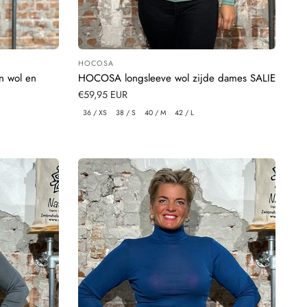
HOCOSA
Leverancier:
n wol en
HOCOSA longsleeve wol zijde dames SALIE
Normale
€59,95 EUR
prijs
36 / XS
38 / S
40 / M
42 / L