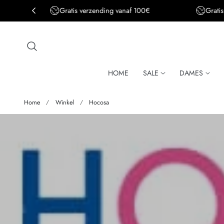
Gratis verzending BE&DE vanaf 150€
aar de inhoud
HOME
SALE
DAMES
Home
Winkel
Hocosa