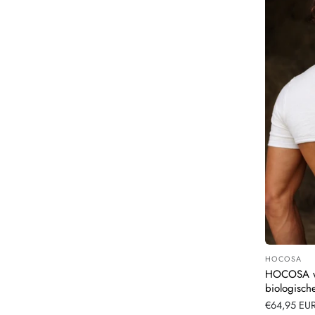
HOCOSA
Leverancier
HOCOSA wo
biologisch
Normale
€64,95 EU