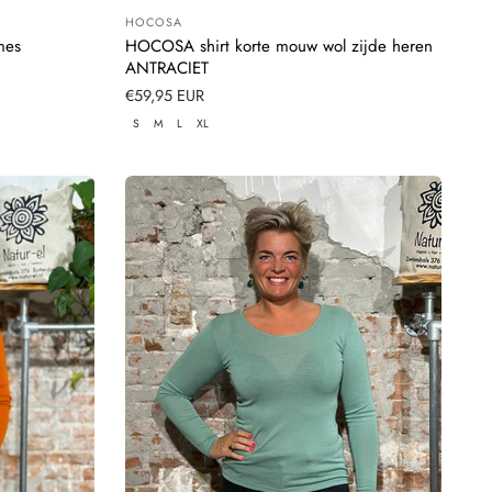
HOCOSA
Leverancier:
mes
HOCOSA shirt korte mouw wol zijde heren
ANTRACIET
Normale
€59,95 EUR
prijs
S
M
L
XL