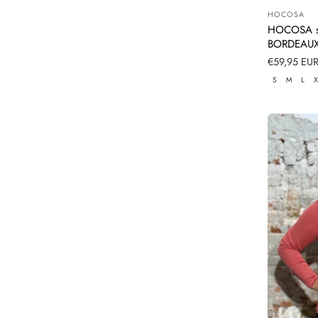
HOCOSA
Leverancier
HOCOSA sh
BORDEAU
Normale
€59,95 EU
prijs
S
M
L
X