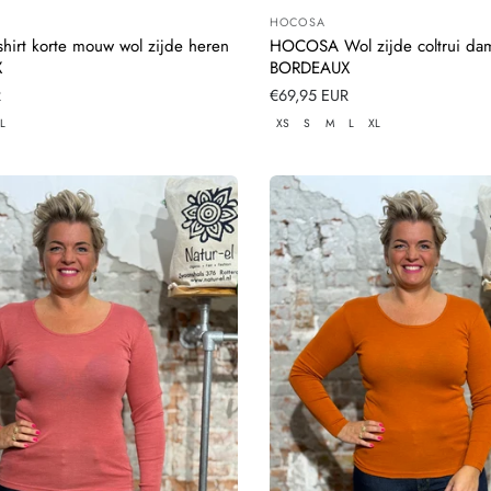
HOCOSA
:
Leverancier:
irt korte mouw wol zijde heren
HOCOSA Wol zijde coltrui da
X
BORDEAUX
R
Normale
€69,95 EUR
prijs
L
XS
S
M
L
XL