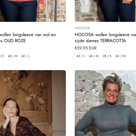
HOCOSA
:
Leverancier:
llen longsleeve van wol en
HOCOSA wollen longsleeve va
es OUD ROZE
zijde dames TERRACOTTA
R
Normale
€59,95 EUR
prijs
/ S
40 / M
42 / L
42 / L
40 / M
38 / S
36 / XS