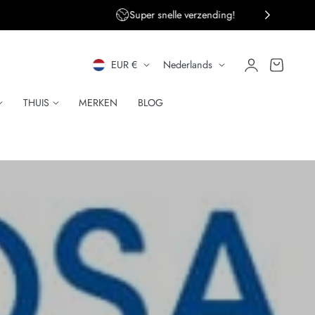
ng!
Persoonlijke klantenservice
L
T
Inloggen
Winkelwagen
EUR €
Nederlands
A
A
THUIS
MERKEN
BLOG
N
A
D
L
/
R
E
G
I