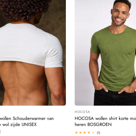
HOCOSA
:
Leverancier:
llen Schouderwarmer van
HOCOSA wollen shirt korte mo
e wol zijde UNISEX
heren BOSGROEN
R
1
(1)