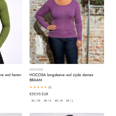
HOCOSA
Leverancier:
re wol heren
HOCOSA longsleeve wol zijde dames
BRAAM
1
(1)
totaal
Normale
€59,95 EUR
beoordelingen
prijs
36 / XS
38 / S
40 / M
42 / L