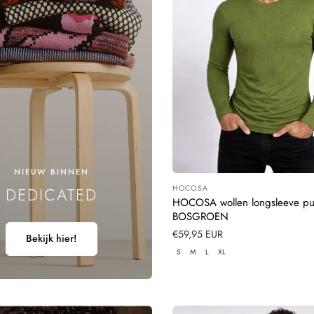
N
G
:
NIEUW BINNEN
HOCOSA
DEDICATED
Leverancier:
HOCOSA wollen longsleeve pu
BOSGROEN
Normale
€59,95 EUR
Bekijk hier!
prijs
S
M
L
XL