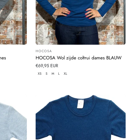
HOCOSA
Leverancier:
mes
HOCOSA Wol zijde coltrui dames BLAUW
Normale
€69,95 EUR
prijs
XS
S
M
L
XL