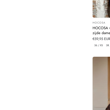
HOCOSA
Leverancier
HOCOSA wo
zijde dam
Normale
€59,95 EU
prijs
36 / XS
38 