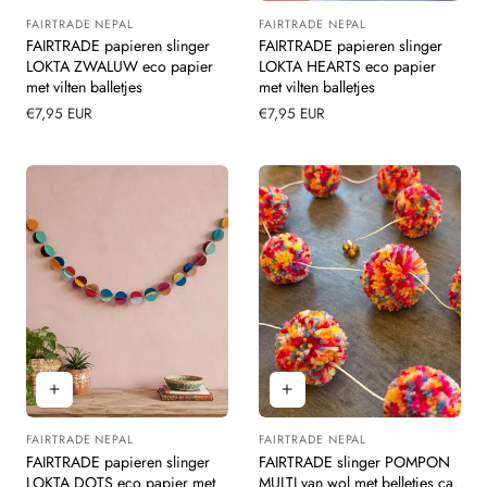
FAIRTRADE NEPAL
FAIRTRADE NEPAL
Leverancier:
Leverancier:
FAIRTRADE papieren slinger
FAIRTRADE papieren slinger
LOKTA ZWALUW eco papier
LOKTA HEARTS eco papier
met vilten balletjes
met vilten balletjes
Normale
€7,95 EUR
Normale
€7,95 EUR
prijs
prijs
FAIRTRADE NEPAL
FAIRTRADE NEPAL
Leverancier:
Leverancier:
FAIRTRADE papieren slinger
FAIRTRADE slinger POMPON
LOKTA DOTS eco papier met
MULTI van wol met belletjes ca.