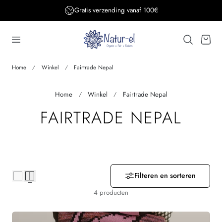
Gratis verzending vanaf 100€
aar de inhoud
Winkelwage
Home
Winkel
Fairtrade Nepal
Home
Winkel
Fairtrade Nepal
V
FAIRTRADE NEPAL
E
R
Z
Filteren en sorteren
4 producten
A
M