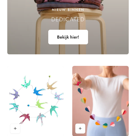
E
NIEUW BINNEN
DEDICATED
L
I
Bekijk hier!
N
G
: