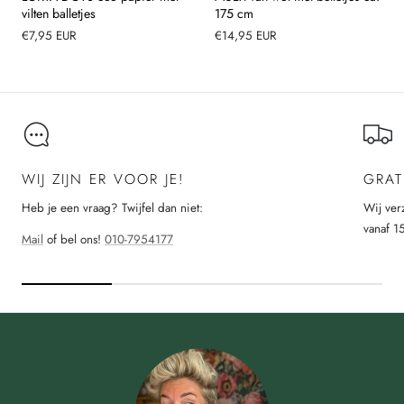
vilten balletjes
175 cm
Normale
€7,95 EUR
Normale
€14,95 EUR
prijs
prijs
WIJ ZIJN ER VOOR JE!
GRAT
Heb je een vraag? Twijfel dan niet:
Wij ver
vanaf 1
Mail
of bel ons!
010-7954177