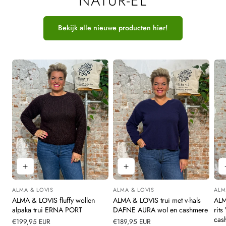
NATUR-EL
Bekijk alle nieuwe producten hier!
ALMA & LOVIS
ALMA & LOVIS
ALM
Leverancier:
Leverancier:
Leve
ALMA & LOVIS fluffy wollen
ALMA & LOVIS trui met v-hals
ALM
alpaka trui ERNA PORT
DAFNE AURA wol en cashmere
rit
cas
Normale
€199,95 EUR
Normale
€189,95 EUR