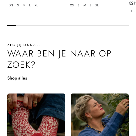
prijs
prijs
Nor
€21
XS
S
M
L
XL
XS
S
M
L
XL
prij
XS
ZEG JIJ DAAR...
WAAR BEN JE NAAR OP
ZOEK?
Shop alles