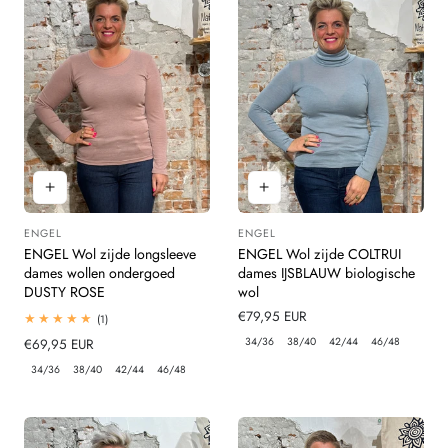
ENGEL
ENGEL
Leverancier:
Leverancier:
ENGEL Wol zijde longsleeve
ENGEL Wol zijde COLTRUI
dames wollen ondergoed
dames IJSBLAUW biologische
DUSTY ROSE
wol
Normale
€79,95 EUR
1
(1)
totaal
prijs
34/36
38/40
42/44
46/48
Normale
€69,95 EUR
beoordelingen
prijs
34/36
38/40
42/44
46/48