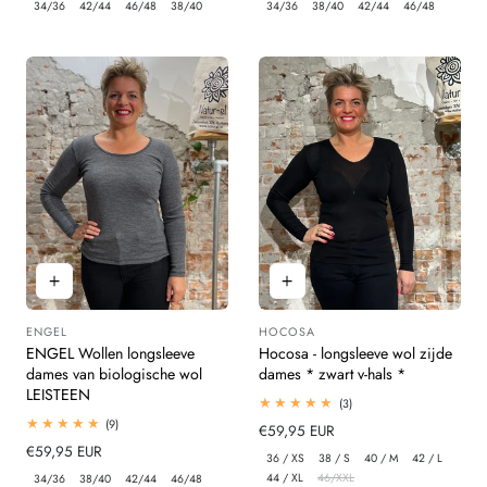
34/36
42/44
46/48
38/40
34/36
38/40
42/44
46/48
ENGEL
HOCOSA
Leverancier:
Leverancier:
ENGEL Wollen longsleeve
Hocosa - longsleeve wol zijde
dames van biologische wol
dames * zwart v-hals *
LEISTEEN
3
(3)
totaal
9
(9)
Normale
€59,95 EUR
beoordelingen
totaal
Normale
€59,95 EUR
prijs
beoordelingen
36 / XS
38 / S
40 / M
42 / L
prijs
44 / XL
46/XXL
34/36
38/40
42/44
46/48