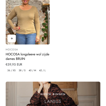
HOCOSA
Leverancier:
HOCOSA longsleeve wol zijde
dames BRUIN
Normale
€59,95 EUR
prijs
36 / XS
38 / S
40 / M
42 / L
NIEUW BINNEN
LANIUS