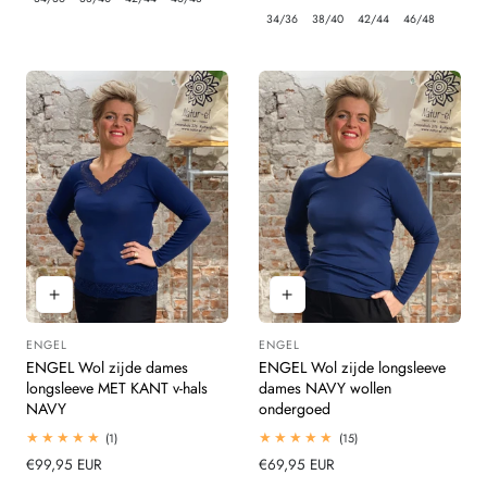
prijs
34/36
38/40
42/44
46/48
ENGEL
ENGEL
Leverancier:
Leverancier:
ENGEL Wol zijde dames
ENGEL Wol zijde longsleeve
longsleeve MET KANT v-hals
dames NAVY wollen
NAVY
ondergoed
1
15
(1)
(15)
totaal
totaal
Normale
€99,95 EUR
Normale
€69,95 EUR
beoordelingen
beoordelingen
prijs
prijs