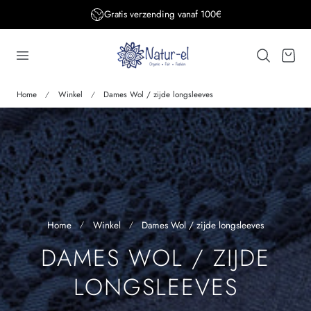
Gratis verzending BE&DE vanaf 150€
aar de inhoud
Winkelwage
Home
Winkel
Dames Wol / zijde longsleeves
Home
Winkel
Dames Wol / zijde longsleeves
V
DAMES WOL / ZIJDE
E
LONGSLEEVES