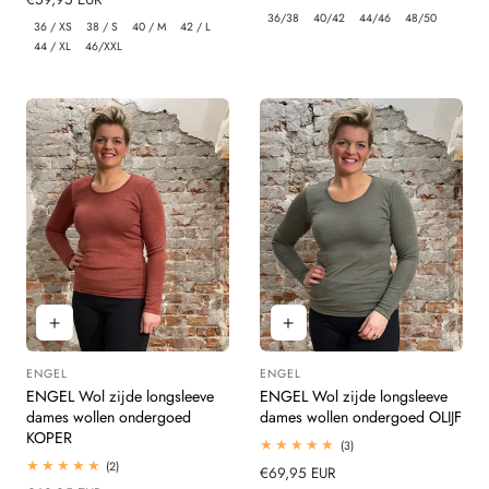
beoordelingen
prijs
36/38
40/42
44/46
48/50
prijs
36 / XS
38 / S
40 / M
42 / L
44 / XL
46/XXL
ENGEL
ENGEL
Leverancier:
Leverancier:
ENGEL Wol zijde longsleeve
ENGEL Wol zijde longsleeve
dames wollen ondergoed
dames wollen ondergoed OLIJF
KOPER
3
(3)
totaal
2
(2)
Normale
€69,95 EUR
beoordelingen
totaal