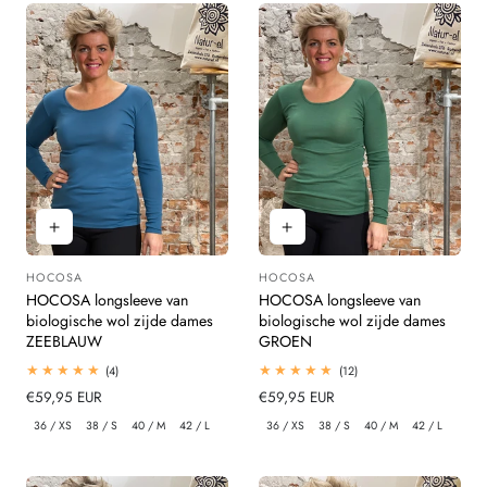
HOCOSA
HOCOSA
Leverancier:
Leverancier:
HOCOSA longsleeve van
HOCOSA longsleeve van
biologische wol zijde dames
biologische wol zijde dames
ZEEBLAUW
GROEN
4
12
(4)
(12)
totaal
totaal
Normale
€59,95 EUR
Normale
€59,95 EUR
beoordelingen
beoordelingen
prijs
prijs
36 / XS
38 / S
40 / M
42 / L
36 / XS
38 / S
40 / M
42 / L