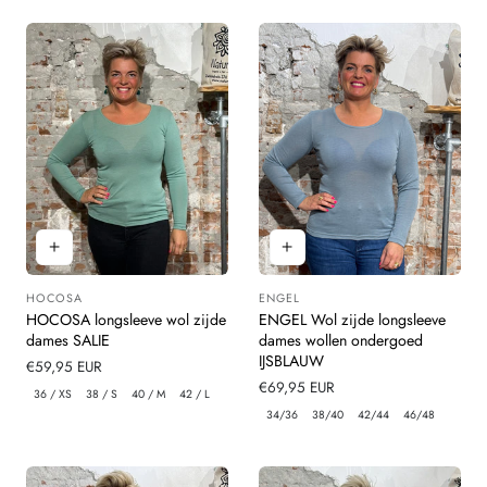
HOCOSA
ENGEL
Leverancier:
Leverancier:
HOCOSA longsleeve wol zijde
ENGEL Wol zijde longsleeve
dames SALIE
dames wollen ondergoed
IJSBLAUW
Normale
€59,95 EUR
prijs
Normale
€69,95 EUR
36 / XS
38 / S
40 / M
42 / L
prijs
34/36
38/40
42/44
46/48