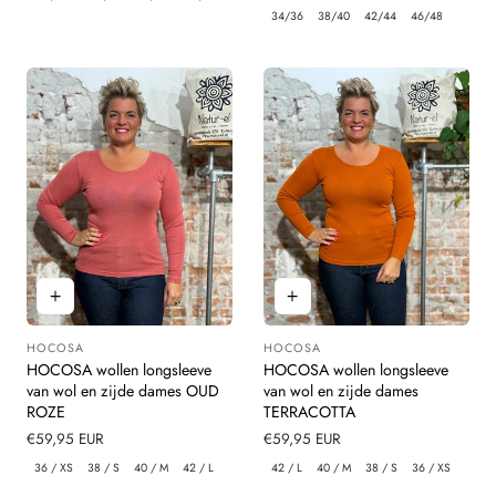
prijs
34/36
38/40
42/44
46/48
HOCOSA
HOCOSA
Leverancier:
Leverancier:
HOCOSA wollen longsleeve
HOCOSA wollen longsleeve
van wol en zijde dames OUD
van wol en zijde dames
ROZE
TERRACOTTA
Normale
€59,95 EUR
Normale
€59,95 EUR
prijs
prijs
36 / XS
38 / S
40 / M
42 / L
42 / L
40 / M
38 / S
36 / XS