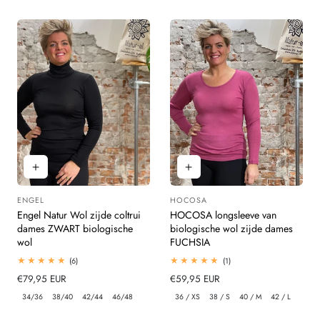
ENGEL
HOCOSA
Leverancier:
Leverancier:
Engel Natur Wol zijde coltrui
HOCOSA longsleeve van
dames ZWART biologische
biologische wol zijde dames
wol
FUCHSIA
6
1
(6)
(1)
totaal
totaal
Normale
€79,95 EUR
Normale
€59,95 EUR
beoordelingen
beoordelingen
prijs
prijs
34/36
38/40
42/44
46/48
36 / XS
38 / S
40 / M
42 / L