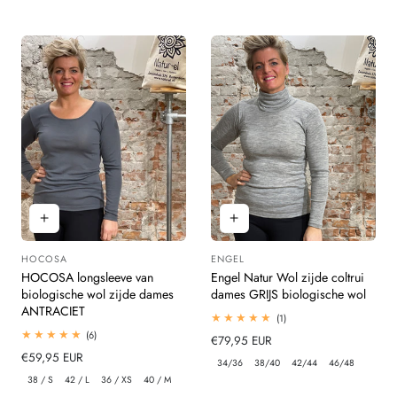
HOCOSA
ENGEL
Leverancier:
Leverancier:
HOCOSA longsleeve van
Engel Natur Wol zijde coltrui
biologische wol zijde dames
dames GRIJS biologische wol
ANTRACIET
1
(1)
totaal
6
(6)
Normale
€79,95 EUR
beoordelingen
totaal
Normale
€59,95 EUR
prijs
beoordelingen
34/36
38/40
42/44
46/48
prijs
38 / S
42 / L
36 / XS
40 / M