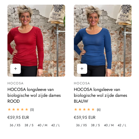
HOCOSA
HOCOSA
Leverancier:
Leverancier:
HOCOSA longsleeve van
HOCOSA longsleeve van
biologische wol zijde dames
biologische wol zijde dames
ROOD
BLAUW
5
6
(5)
(6)
totaal
totaal
Normale
€59,95 EUR
Normale
€59,95 EUR
beoordelingen
beoordelingen
prijs
prijs
36 / XS
38 / S
40 / M
42 / L
36 / XS
38 / S
40 / M
42 / L