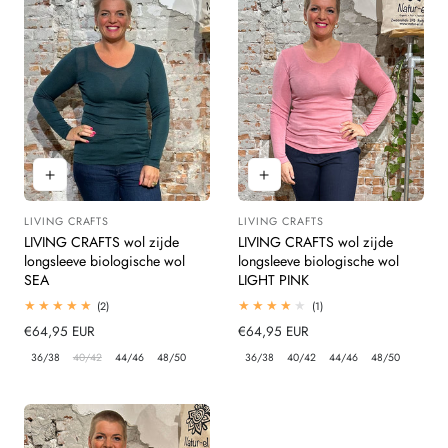
LIVING CRAFTS
LIVING CRAFTS
Leverancier:
Leverancier:
LIVING CRAFTS wol zijde
LIVING CRAFTS wol zijde
longsleeve biologische wol
longsleeve biologische wol
SEA
LIGHT PINK
2
1
(2)
(1)
totaal
totaal
Normale
€64,95 EUR
Normale
€64,95 EUR
beoordelingen
beoordelingen
prijs
prijs
36/38
40/42
44/46
48/50
36/38
40/42
44/46
48/50