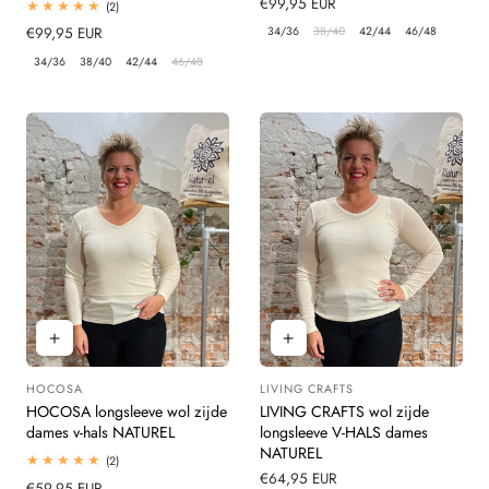
Normale
€99,95 EUR
2
(2)
totaal
prijs
34/36
38/40
42/44
46/48
Normale
€99,95 EUR
beoordelingen
prijs
34/36
38/40
42/44
46/48
HOCOSA
LIVING CRAFTS
Leverancier:
Leverancier:
HOCOSA longsleeve wol zijde
LIVING CRAFTS wol zijde
dames v-hals NATUREL
longsleeve V-HALS dames
NATUREL
2
(2)
totaal
Normale
€64,95 EUR
Normale
€59,95 EUR