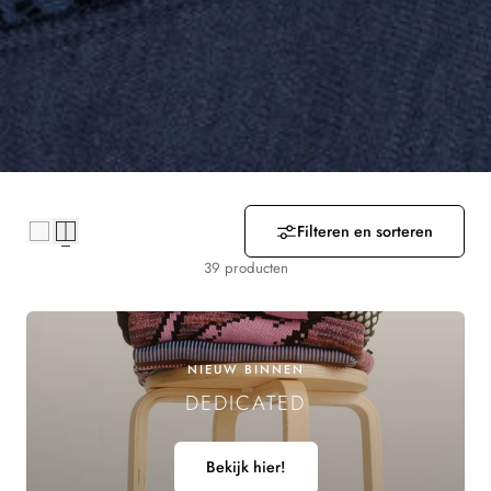
R
Z
A
M
E
L
Filteren en sorteren
I
39 producten
N
G
NIEUW BINNEN
DEDICATED
:
Bekijk hier!