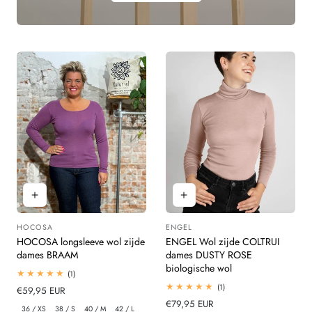
HOCOSA
ENGEL
Leverancier:
Leverancier:
HOCOSA longsleeve wol zijde
ENGEL Wol zijde COLTRUI
dames BRAAM
dames DUSTY ROSE
biologische wol
1
(1)
totaal
1
(1)
Normale
€59,95 EUR
beoordelingen
totaal
prijs
Normale
€79,95 EUR
beoordelingen
36 / XS
38 / S
40 / M
42 / L