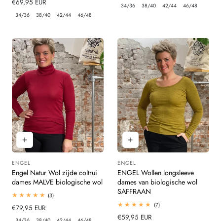
Normale
€69,95 EUR
prijs
beoordelingen
34/36
38/40
42/44
46/48
prijs
34/36
38/40
42/44
46/48
ENGEL
ENGEL
Leverancier:
Leverancier:
Engel Natur Wol zijde coltrui
ENGEL Wollen longsleeve
dames MALVE biologische wol
dames van biologische wol
SAFFRAAN
3
(3)
totaal
7
(7)
Normale
€79,95 EUR
beoordelingen
totaal
prijs
Normale
€59,95 EUR
beoordelingen
34/36
38/40
42/44
46/48