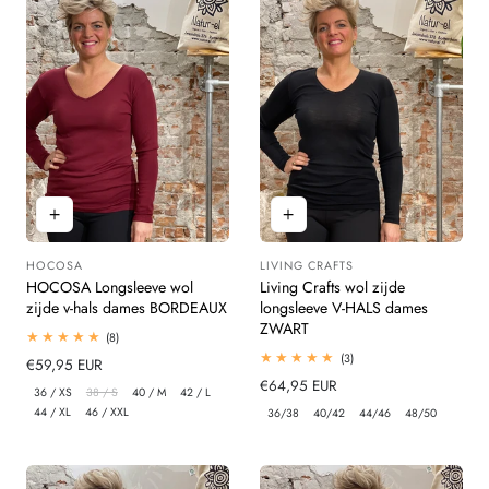
HOCOSA
LIVING CRAFTS
Leverancier:
Leverancier:
HOCOSA Longsleeve wol
Living Crafts wol zijde
zijde v-hals dames BORDEAUX
longsleeve V-HALS dames
ZWART
8
(8)
totaal
3
(3)
Normale
€59,95 EUR
beoordelingen
totaal
prijs
Normale
€64,95 EUR
beoordelingen
36 / XS
38 / S
40 / M
42 / L
prijs
44 / XL
46 / XXL
36/38
40/42
44/46
48/50