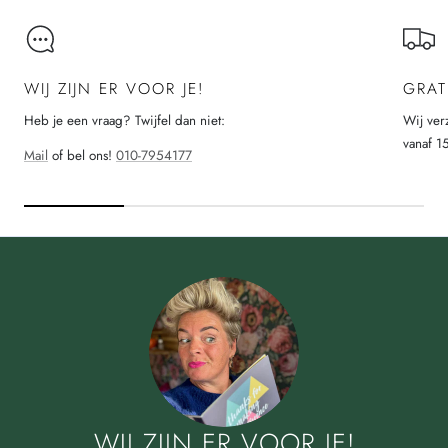
WIJ ZIJN ER VOOR JE!
GRAT
Heb je een vraag? Twijfel dan niet:
Wij ver
vanaf 1
Mail
of bel ons!
010-7954177
WIJ ZIJN ER VOOR JE!