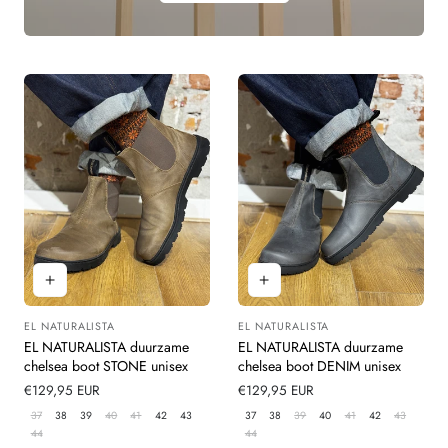
EL NATURALISTA
EL NATURALISTA
Leverancier:
Leverancier:
EL NATURALISTA duurzame
EL NATURALISTA duurzame
chelsea boot STONE unisex
chelsea boot DENIM unisex
Normale
€129,95 EUR
Normale
€129,95 EUR
prijs
prijs
37
38
39
40
41
42
43
37
38
39
40
41
42
43
44
44