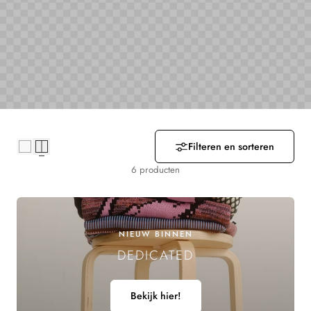
R
Z
A
M
E
Filteren en sorteren
L
6 producten
I
N
NIEUW BINNEN
G
DEDICATED
:
Bekijk hier!