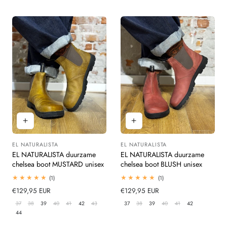
EL NATURALISTA
EL NATURALISTA
Leverancier:
Leverancier:
EL NATURALISTA duurzame
EL NATURALISTA duurzame
chelsea boot MUSTARD unisex
chelsea boot BLUSH unisex
1
1
(1)
(1)
totaal
totaal
Normale
€129,95 EUR
Normale
€129,95 EUR
beoordelingen
beoordelingen
prijs
prijs
37
38
39
40
41
42
43
37
38
39
40
41
42
44