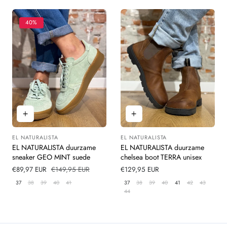
40%
EL NATURALISTA
EL NATURALISTA
Leverancier:
Leverancier:
EL NATURALISTA duurzame
EL NATURALISTA duurzame
sneaker GEO MINT suede
chelsea boot TERRA unisex
Verkoopprijs
€89,97 EUR
Normale
€149,95 EUR
Normale
€129,95 EUR
prijs
prijs
37
38
39
40
41
37
38
39
40
41
42
43
44