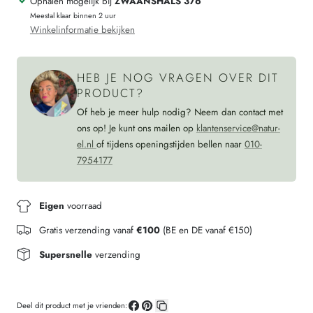
Ophalen mogelijk bij
ZWAANSHALS 376
tencel
RAW
Meestal klaar binnen 2 uur
katoen
tencel
Winkelinformatie bekijken
katoen
HEB JE NOG VRAGEN OVER DIT
PRODUCT?
Of heb je meer hulp nodig? Neem dan contact met
ons op! Je kunt ons mailen op
klantenservice@natur-
el.nl
of tijdens openingstijden bellen naar
010-
7954177
Eigen
voorraad
Gratis verzending vanaf
€100
(BE en DE vanaf €150)
Supersnelle
verzending
Deel dit product met je vrienden: