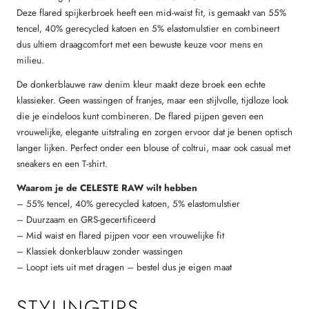
Deze flared spijkerbroek heeft een mid-waist fit, is gemaakt van 55%
tencel, 40% gerecycled katoen en 5% elastomulstier en combineert
dus ultiem draagcomfort met een bewuste keuze voor mens en
milieu.
De donkerblauwe raw denim kleur maakt deze broek een echte
klassieker. Geen wassingen of franjes, maar een stijlvolle, tijdloze look
die je eindeloos kunt combineren. De flared pijpen geven een
vrouwelijke, elegante uitstraling en zorgen ervoor dat je benen optisch
langer lijken. Perfect onder een blouse of coltrui, maar ook casual met
sneakers en een T-shirt.
Waarom je de CELESTE RAW wilt hebben
– 55% tencel, 40% gerecycled katoen, 5% elastomulstier
– Duurzaam en GRS-gecertificeerd
– Mid waist en flared pijpen voor een vrouwelijke fit
– Klassiek donkerblauw zonder wassingen
– Loopt iets uit met dragen – bestel dus je eigen maat
STYLINGTIPS