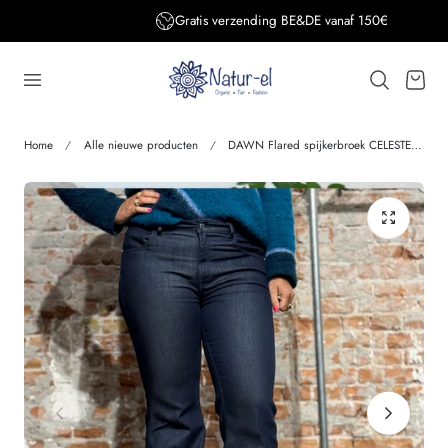
Gratis verzending BE&DE vanaf 150€
aar de inhoud
Winkelwage
Home
Alle nieuwe producten
DAWN Flared spijkerbroek CELESTE RAW tencel katoen