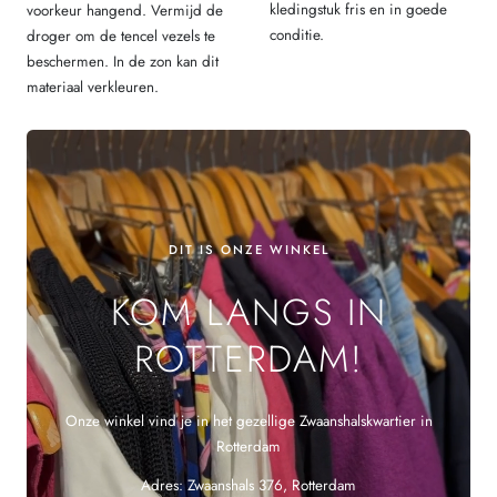
kledingstuk fris en in goede
voorkeur hangend. Vermijd de
conditie.
droger om de tencel vezels te
beschermen. In de zon kan dit
materiaal verkleuren.
DIT IS ONZE WINKEL
KOM LANGS IN
ROTTERDAM!
Onze winkel vind je in het gezellige Zwaanshalskwartier in
Rotterdam
Adres: Zwaanshals 376, Rotterdam