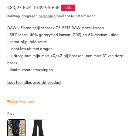
Verkoopprijs
€83,97 EUR
Normale
€139,95 EUR
40%
prijs
Belasting inbegrepen.
Verzending
berekend bij het afrekenen.
DAWN Flared spijkerbroek CELESTE RAW tencel katoen
- 55% tencel 40% gerecycled katoen (GRS) en 5% elastomulstier
- flared pijp, mid waist
- Loopt iets uit met dragen
- ik draag met mijn maat 40/42 bij broeken, een maat 31 van deze
broek
- denim zonder wassingen
Lees hier alles over dit product
Lage voorraad
Kleur :