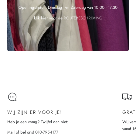
Openingstijden: Dinsdag t/m Zaterdag van 10:00 - 17:30
klik hier voor de
ROUTEBESCHRIJVING
WIJ ZIJN ER VOOR JE!
GRAT
Heb je een vraag? Twijfel dan niet:
Wij ver
vanaf 1
Mail
of bel ons!
010-7954177