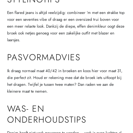
Een flared jeans is altijd veelzijdig: combineer ‘m met een strakke top
voor een seventies vibe of draag er een oversized trui boven voor
een meer relaxte look. Dankzij de diepe, effen denimkleur oogt deze
broek ook netjes genoeg voor een zakelijke outfit met blazer en
laarsjes.
PASVORMADVIES
Ik draag normaal maat 40/42 in broeken en koos hier voor maat 31,
die perfect zit. Houd er rekening mee dat de broek iets uitloopt bij
het dragen. Twijfel je tussen twee maten? Dan raden we aan de
kleinere maat te nemen.
WAS- EN
ONDERHOUDSTIPS
Denim hoeft niet vaak gewassen te worden – vaak is even luchten al