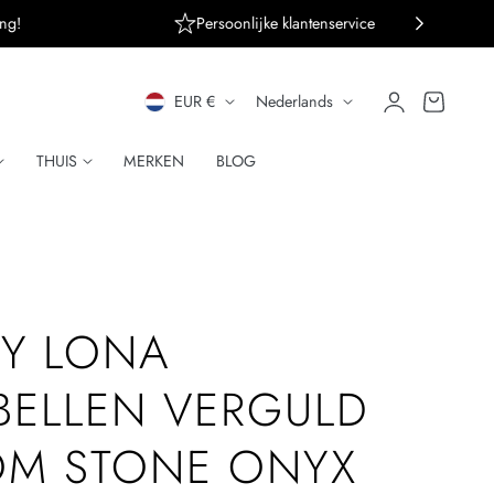
ng!
Persoonlijke klantenservice
L
T
Inloggen
Winkelwagen
EUR €
Nederlands
A
A
THUIS
MERKEN
BLOG
N
A
D
L
/
R
Y LONA
E
ELLEN VERGULD
G
OM STONE ONYX
I