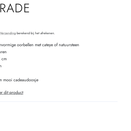
TRADE
O
.
Verzending
berekend bij het afrekenen.
ormige oorbellen met cateye of natuursteen
uren
2 cm
m
 in mooi cadeaudoosje
er dit product