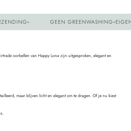
DING
◦
GEEN GREENWASHING
◦
EIGEN VO
fairtrade oorbellen van Happy Lona zijn uitgesproken, elegant en
lleerd, maar blijven licht en elegant om te dragen. Of je nu kiest
s.