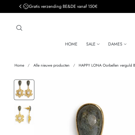
Gratis verzending BE&DE vanaf 150€
aar de inhoud
HOME
SALE
DAMES
Home
Alle nieuwe producten
HAPPY LONA Oorbellen verguld 