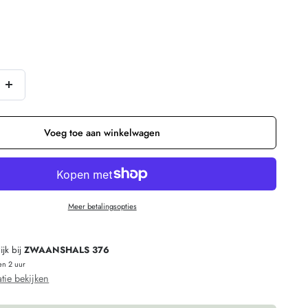
Verhoog
n
de
hoeveelheid
Voeg toe aan winkelwagen
voor
HAPPY
LONA
Meer betalingsopties
Oorbellen
verguld
jk bij
ZWAANSHALS 376
BLOOM
en 2 uur
STONE
tie bekijken
ONYX