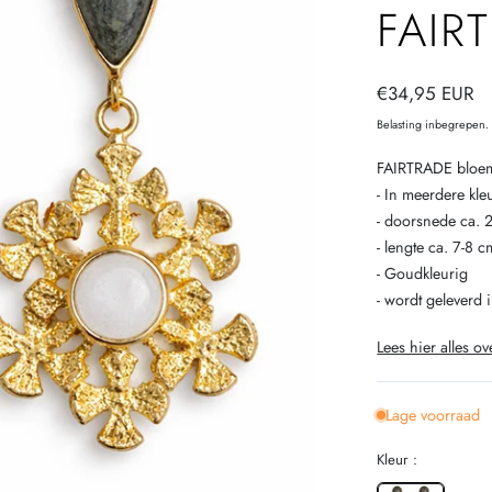
FAIR
Normale
€34,95 EUR
prijs
Belasting inbegrepen
FAIRTRADE bloemv
- In meerdere kle
- doorsnede ca. 
- lengte ca. 7-8 c
- Goudkleurig
- wordt geleverd
Lees hier alles ov
Lage voorraad
Kleur :