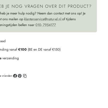
fairtrade
EB JE NOG VRAGEN OVER DIT PRODUCT?
 heb je meer hulp nodig? Neem dan contact met ons op! Je
nt ons mailen op
klantenservice@natur-el.nl
of tijdens
eningstijden bellen naar
010- 7954177
raad
ending vanaf
€100
(BE en DE vanaf €150)
e
verzending
je vrienden:
Deel
Pin
Kopieer
op
op
link
Facebook
Pinterest