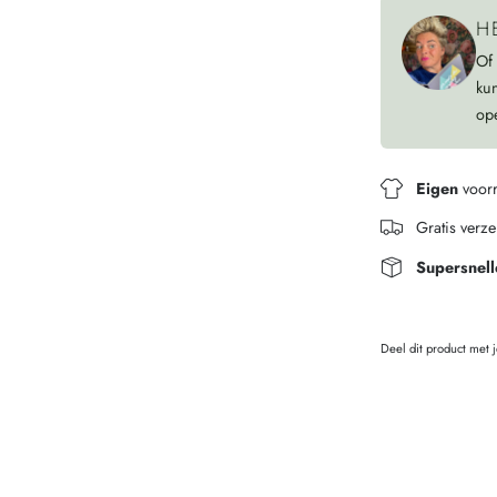
H
Of
ku
op
Eigen
voor
Gratis verz
Supersnell
Deel dit product met 