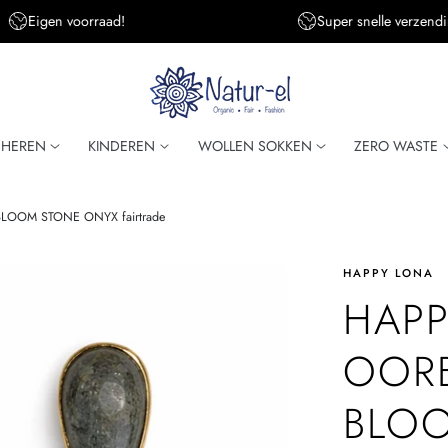
Eigen voorraad!
Super snelle verzendi
HEREN
KINDEREN
WOLLEN SOKKEN
ZERO WASTE
BLOOM STONE ONYX fairtrade
HAPPY LONA
HAPP
OORB
BLO