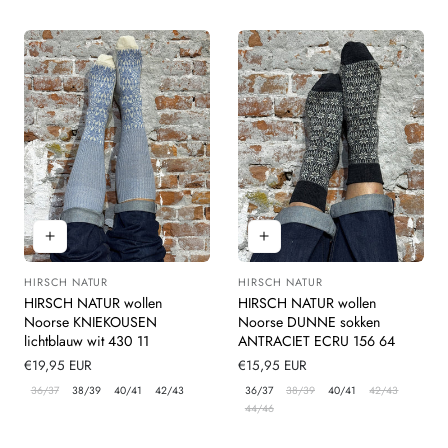
HIRSCH NATUR
HIRSCH NATUR
Leverancier:
Leverancier:
HIRSCH NATUR wollen
HIRSCH NATUR wollen
Noorse KNIEKOUSEN
Noorse DUNNE sokken
lichtblauw wit 430 11
ANTRACIET ECRU 156 64
Normale
€19,95 EUR
Normale
€15,95 EUR
prijs
prijs
36/37
38/39
40/41
42/43
36/37
38/39
40/41
42/43
44/46