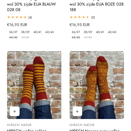
wol 30% zijde ELIA BLAUW
wol 30% zijde ELIA ROZE 028
028 08
188
4
2
(4)
(2)
totaal
totaal
Normale
€16,95 EUR
Normale
€16,95 EUR
beoordelingen
beoordelingen
prijs
prijs
36/37
38/39
40/41
42/43
36/37
38/39
40/41
42/43
44/46
47/48
44/46
47/48
HIRSCH NATUR
HIRSCH NATUR
Leverancier:
Leverancier:
HIRSCH wollen sokken
HIRSCH Noorse pure wollen