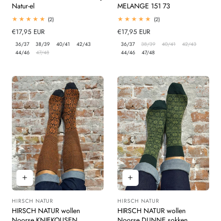
Natur-el
MELANGE 151 73
2
2
(2)
(2)
totaal
totaal
Normale
€17,95 EUR
Normale
€17,95 EUR
beoordelingen
beoordelingen
prijs
prijs
36/37
38/39
40/41
42/43
36/37
38/39
40/41
42/43
44/46
47/48
44/46
47/48
HIRSCH NATUR
HIRSCH NATUR
Leverancier:
Leverancier:
HIRSCH NATUR wollen
HIRSCH NATUR wollen
Noorse KNIEKOUSEN
Noorse DUNNE sokken