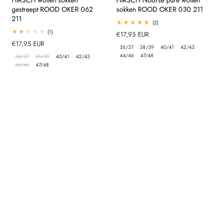
gestreept ROOD OKER 062
sokken ROOD OKER 030 211
211
2
(2)
totaal
1
(1)
Normale
€17,95 EUR
beoordelingen
totaal
Normale
€17,95 EUR
prijs
beoordelingen
36/37
38/39
40/41
42/43
prijs
44/46
47/48
36/37
38/39
40/41
42/43
44/46
47/48
HIRSCH NATUR
HIRSCH NATUR
Leverancier:
Leverancier: