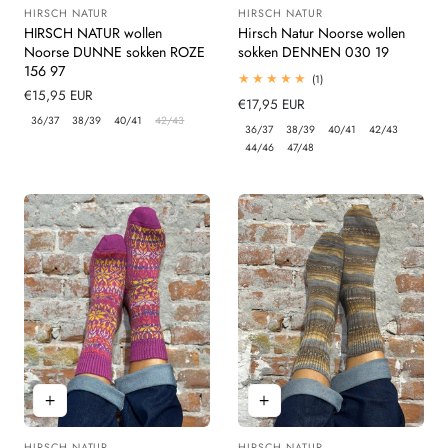
HIRSCH NATUR
HIRSCH NATUR
Leverancier:
Leverancier:
HIRSCH NATUR wollen
Hirsch Natur Noorse wollen
Noorse DUNNE sokken ROZE
sokken DENNEN 030 19
156 97
1
(1)
totaal
Normale
€15,95 EUR
Normale
€17,95 EUR
beoordelingen
prijs
36/37
38/39
40/41
42/43
prijs
36/37
38/39
40/41
42/43
44/46
47/48
HIRSCH NATUR
HIRSCH NATUR