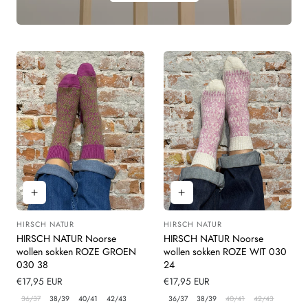
HIRSCH NATUR
HIRSCH NATUR
Leverancier:
Leverancier:
HIRSCH NATUR Noorse
HIRSCH NATUR Noorse
wollen sokken ROZE GROEN
wollen sokken ROZE WIT 030
030 38
24
Normale
€17,95 EUR
Normale
€17,95 EUR
prijs
prijs
36/37
38/39
40/41
42/43
36/37
38/39
40/41
42/43