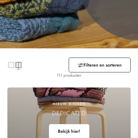
R
Z
A
M
E
L
Filteren en sorteren
I
111 producten
N
G
NIEUW BINNEN
DEDICATED
:
Bekijk hier!