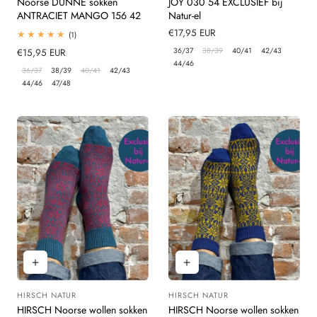
Noorse DUNNE sokken
JOY 030 54 EXCLUSIEF bij
ANTRACIET MANGO 156 42
Natur-el
Normale
€17,95 EUR
1
(1)
totaal
prijs
36/37
38/39
40/41
42/43
Normale
€15,95 EUR
beoordelingen
44/46
prijs
36/37
38/39
40/41
42/43
44/46
47/48
HIRSCH NATUR
HIRSCH NATUR
Leverancier:
Leverancier:
HIRSCH Noorse wollen sokken
HIRSCH Noorse wollen sokken