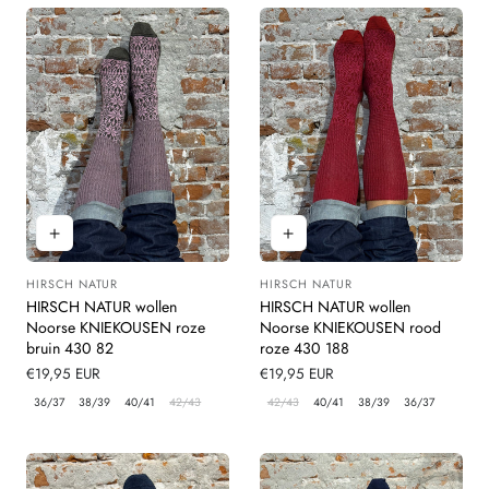
HIRSCH NATUR
HIRSCH NATUR
Leverancier:
Leverancier:
HIRSCH NATUR wollen
HIRSCH NATUR wollen
Noorse KNIEKOUSEN roze
Noorse KNIEKOUSEN rood
bruin 430 82
roze 430 188
Normale
€19,95 EUR
Normale
€19,95 EUR
prijs
prijs
36/37
38/39
40/41
42/43
42/43
40/41
38/39
36/37