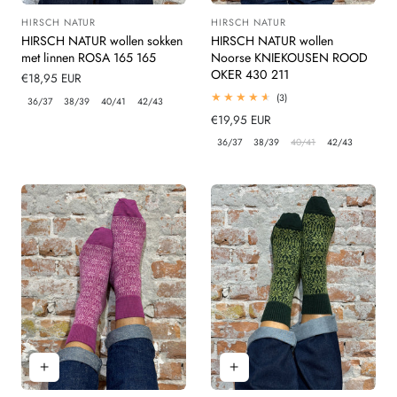
HIRSCH NATUR
HIRSCH NATUR
Leverancier:
Leverancier:
HIRSCH NATUR wollen sokken
HIRSCH NATUR wollen
met linnen ROSA 165 165
Noorse KNIEKOUSEN ROOD
OKER 430 211
Normale
€18,95 EUR
prijs
3
(3)
36/37
38/39
40/41
42/43
totaal
Normale
€19,95 EUR
beoordelingen
prijs
36/37
38/39
40/41
42/43