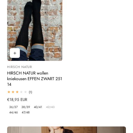
HIRSCH NATUR
Leverancier:
HIRSCH NATUR wollen
kniekousen EFFEN ZWART 251
14
1
(1)
totaal
Normale
€18,95 EUR
beoordelingen
prijs
36/37
38/39
40/41
42/43
44/46
47/48