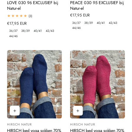
LOVE 030 96 EXCLUSIEF bij
PEACE 030 95 EXCLUSIEF bij
Natur-el
Natur-el
Normale
€17,95 EUR
3
(3)
totaal
prijs
36/37
38/39
40/41
42/43
Normale
€17,95 EUR
beoordelingen
44/46
prijs
36/37
38/39
40/41
42/43
44/46
HIRSCH NATUR
HIRSCH NATUR
Leverancier:
Leverancier:
HIRSCH bed yoga sokken 70%
HIRSCH bed yoga sokken 70%