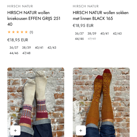
HIRSCH NATUR
HIRSCH NATUR
Leverancier:
Leverancier:
HIRSCH NATUR wollen
HIRSCH NATUR wollen sokken
kniekousen EFFEN GRIJS 251
met linnen BLACK 165
40
Normale
€18,95 EUR
prijs
1
(1)
36/37
38/39
40/41
42/43
totaal
44/46
47/48
Normale
€18,95 EUR
beoordelingen
prijs
36/37
38/39
40/41
42/43
44/46
47/48