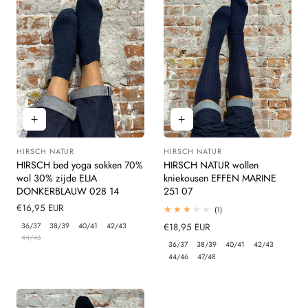
HIRSCH NATUR
HIRSCH NATUR
Leverancier:
Leverancier:
HIRSCH bed yoga sokken 70%
HIRSCH NATUR wollen
wol 30% zijde ELIA
kniekousen EFFEN MARINE
DONKERBLAUW 028 14
251 07
Normale
€16,95 EUR
1
(1)
totaal
prijs
36/37
38/39
40/41
42/43
Normale
€18,95 EUR
beoordelingen
44/46
prijs
36/37
38/39
40/41
42/43
44/46
47/48