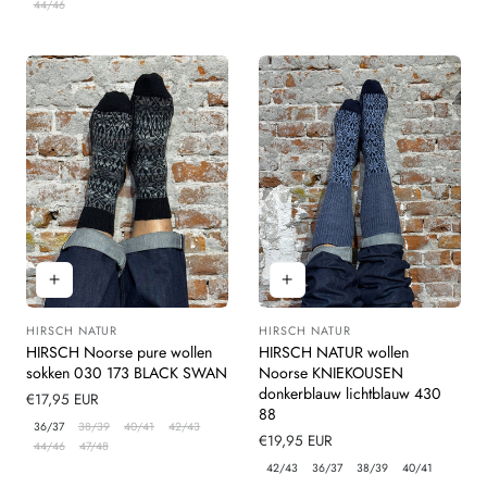
44/46
HIRSCH NATUR
HIRSCH NATUR
Leverancier:
Leverancier:
HIRSCH Noorse pure wollen
HIRSCH NATUR wollen
sokken 030 173 BLACK SWAN
Noorse KNIEKOUSEN
donkerblauw lichtblauw 430
Normale
€17,95 EUR
88
prijs
36/37
38/39
40/41
42/43
Normale
€19,95 EUR
44/46
47/48
prijs
42/43
36/37
38/39
40/41