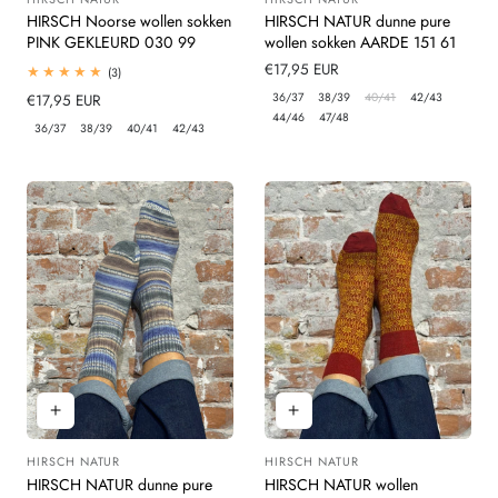
Leverancier:
Leverancier:
HIRSCH Noorse wollen sokken
HIRSCH NATUR dunne pure
PINK GEKLEURD 030 99
wollen sokken AARDE 151 61
Normale
€17,95 EUR
3
(3)
totaal
prijs
36/37
38/39
40/41
42/43
Normale
€17,95 EUR
beoordelingen
44/46
47/48
prijs
36/37
38/39
40/41
42/43
HIRSCH NATUR
HIRSCH NATUR
Leverancier:
Leverancier:
HIRSCH NATUR dunne pure
HIRSCH NATUR wollen