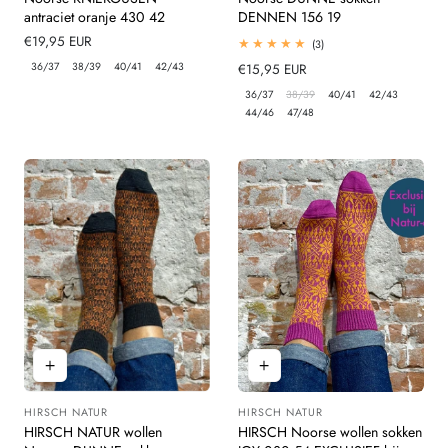
antraciet oranje 430 42
DENNEN 156 19
Normale
€19,95 EUR
3
(3)
totaal
prijs
36/37
38/39
40/41
42/43
Normale
€15,95 EUR
beoordelingen
prijs
36/37
38/39
40/41
42/43
44/46
47/48
HIRSCH NATUR
HIRSCH NATUR
Leverancier:
Leverancier:
HIRSCH NATUR wollen
HIRSCH Noorse wollen sokken