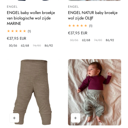
ENGEL
ENGEL
Leverancier:
Leverancier:
ENGEL baby wollen broekje
ENGEL NATUR baby broekje
van biologische wol zijde
wol zijde OLIJF
MARINE
1
(1)
totaal
1
(1)
Normale
€37,95 EUR
beoordelingen
totaal
Normale
€37,95 EUR
prijs
beoordelingen
50/56
62/68
74/80
86/92
prijs
50/56
62/68
74/80
86/92