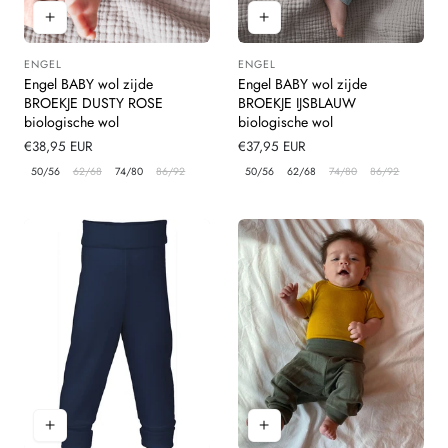
ENGEL
ENGEL
Leverancier:
Leverancier:
Engel BABY wol zijde
Engel BABY wol zijde
BROEKJE DUSTY ROSE
BROEKJE IJSBLAUW
biologische wol
biologische wol
Normale
€38,95 EUR
Normale
€37,95 EUR
prijs
prijs
50/56
62/68
74/80
86/92
50/56
62/68
74/80
86/92