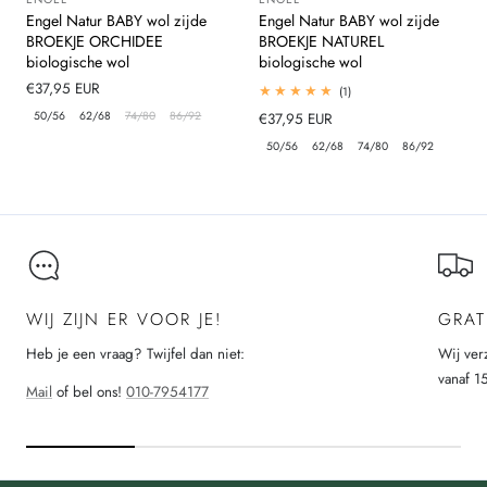
Leverancier:
Leverancier:
Engel Natur BABY wol zijde
Engel Natur BABY wol zijde
BROEKJE ORCHIDEE
BROEKJE NATUREL
biologische wol
biologische wol
Normale
€37,95 EUR
1
(1)
totaal
prijs
50/56
62/68
74/80
86/92
Normale
€37,95 EUR
beoordelingen
prijs
50/56
62/68
74/80
86/92
WIJ ZIJN ER VOOR JE!
GRAT
Heb je een vraag? Twijfel dan niet:
Wij ver
vanaf 1
Mail
of bel ons!
010-7954177