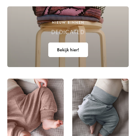
E
L
NIEUW BINNEN
DEDICATED
I
N
Bekijk hier!
G
: