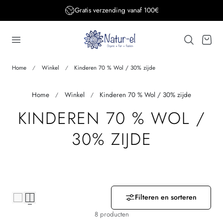
Gratis verzending vanaf 100€
aar de inhoud
Winkelwage
Home
Winkel
Kinderen 70 % Wol / 30% zijde
Home
Winkel
Kinderen 70 % Wol / 30% zijde
V
KINDEREN 70 % WOL /
E
30% ZIJDE
R
Z
A
Filteren en sorteren
8 producten
M