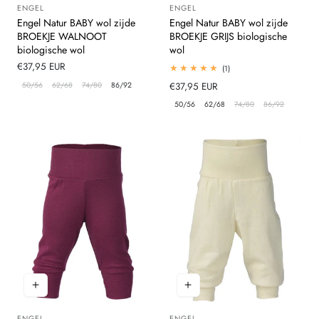
ENGEL
ENGEL
Leverancier:
Leverancier:
Engel Natur BABY wol zijde
Engel Natur BABY wol zijde
BROEKJE WALNOOT
BROEKJE GRIJS biologische
biologische wol
wol
Normale
€37,95 EUR
1
(1)
totaal
prijs
50/56
62/68
74/80
86/92
Normale
€37,95 EUR
beoordelingen
prijs
50/56
62/68
74/80
86/92
ENGEL
ENGEL