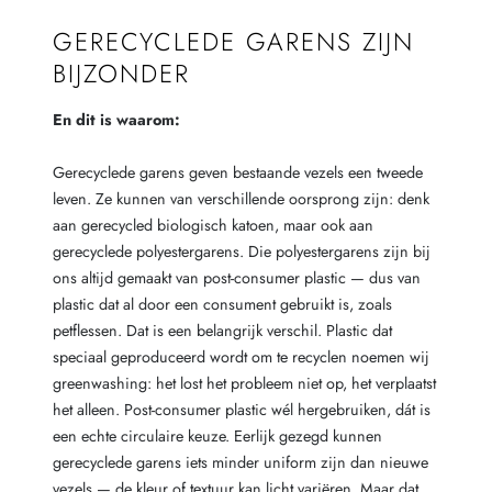
GERECYCLEDE GARENS ZIJN
BIJZONDER
En dit is waarom:
Gerecyclede garens geven bestaande vezels een tweede
leven. Ze kunnen van verschillende oorsprong zijn: denk
aan gerecycled biologisch katoen, maar ook aan
gerecyclede polyestergarens. Die polyestergarens zijn bij
ons altijd gemaakt van post-consumer plastic — dus van
plastic dat al door een consument gebruikt is, zoals
petflessen. Dat is een belangrijk verschil. Plastic dat
speciaal geproduceerd wordt om te recyclen noemen wij
greenwashing: het lost het probleem niet op, het verplaatst
het alleen. Post-consumer plastic wél hergebruiken, dát is
een echte circulaire keuze. Eerlijk gezegd kunnen
gerecyclede garens iets minder uniform zijn dan nieuwe
vezels — de kleur of textuur kan licht variëren. Maar dat