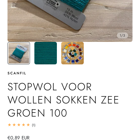
1
/
3
SCANFIL
STOPWOL VOOR
WOLLEN SOKKEN ZEE
GROEN 100
1
(1)
totaal
beoordelingen
Normale
€0,89 EUR