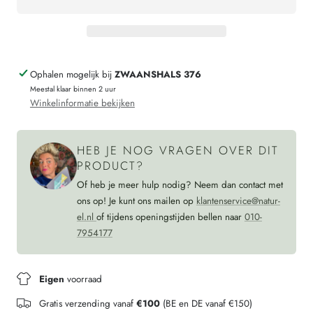
wollen
voor
sokken
wollen
ZEE
sokken
Ophalen mogelijk bij
ZWAANSHALS 376
GROEN
ZEE
Meestal klaar binnen 2 uur
100
GROEN
Winkelinformatie bekijken
100
HEB JE NOG VRAGEN OVER DIT
PRODUCT?
Of heb je meer hulp nodig? Neem dan contact met
ons op! Je kunt ons mailen op
klantenservice@natur-
el.nl
of tijdens openingstijden bellen naar
010-
7954177
Eigen
voorraad
Gratis verzending vanaf
€100
(BE en DE vanaf €150)