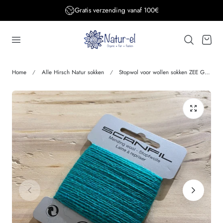
Gratis verzending BE&DE vanaf 150€
aar de inhoud
Winkelwage
Home
Alle Hirsch Natur sokken
Stopwol voor wollen sokken ZEE GROEN 100