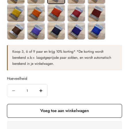
Koop 3, 6 of 9 paar en krijg 10% korting* *De korting wordt
berekend o.b.v. laagstgeprijsde paar sokken, en wordt automatisch
berekend in je winkelwagen.
Hoeveelheid
Hoeveelheid
Aantal
Verhoog
verminderen
de
voor
hoeveelheid
Voeg toe aan winkelwagen
Stopwol
voor
voor
Stopwol