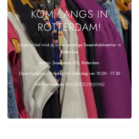
KOM LANGS IN
ROTTERDAM!
Onze winkel vind je in het gezellige Zwaanshalskwartier in
Rotterdam
Adres: Zwaanshals 376, Rotterdam
Openingstijden: Dinsdag t/m Zaterdag van 10:00 - 17:30
klik hier voor de
ROUTEBESCHRIJVING