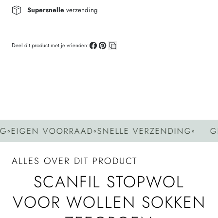
Supersnelle
verzending
Deel dit product met je vrienden:
Deel
Pin
Kopieer
op
op
link
Facebook
Pinterest
IGEN VOORRAAD
◦
SNELLE VERZENDING
◦
GEEN
ALLES OVER DIT PRODUCT
SCANFIL STOPWOL
VOOR WOLLEN SOKKEN