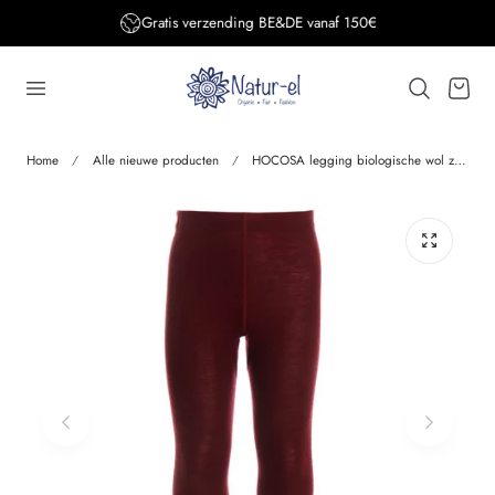
Gratis verzending BE&DE vanaf 150€
aar de inhoud
Winkelwage
Home
Alle nieuwe producten
HOCOSA legging biologische wol zijde kind BORDEAUX