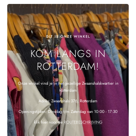
DIT IS ONZE WINKEL
KOM LANGS IN
ROTTERDAM!
Onze winkel vind je in het gezellige Zwaanshalskwartier in
Rotterdam
Adres: Zwaanshals 376, Rotterdam
Openingstijden: Dinsdag t/m Zaterdag van 10:00 - 17:30
klik hier voor de
ROUTEBESCHRIJVING