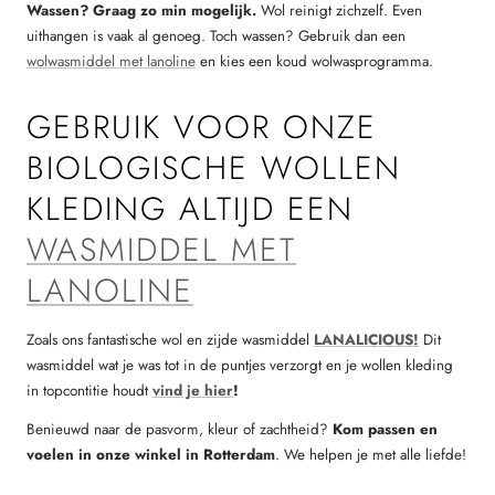
Wassen? Graag zo min mogelijk.
Wol reinigt zichzelf. Even
uithangen is vaak al genoeg. Toch wassen? Gebruik dan een
wolwasmiddel met lanoline
en kies een koud wolwasprogramma.
GEBRUIK VOOR ONZE
BIOLOGISCHE WOLLEN
KLEDING ALTIJD EEN
WASMIDDEL MET
LANOLINE
Zoals ons fantastische wol en zijde wasmiddel
LANALICIOUS!
Dit
wasmiddel wat je was tot in de puntjes verzorgt en je wollen kleding
in topcontitie houdt
vind je hier
!
Benieuwd naar de pasvorm, kleur of zachtheid?
Kom passen en
voelen in onze winkel in Rotterdam
. We helpen je met alle liefde!