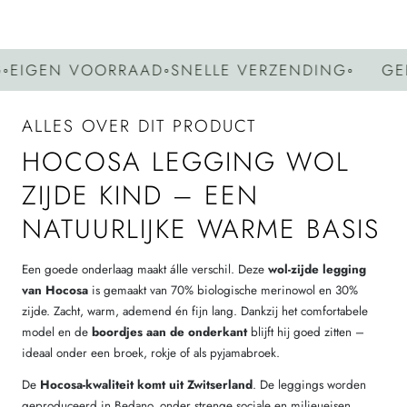
GEN VOORRAAD
◦
SNELLE VERZENDING
◦
GEEN 
ALLES OVER DIT PRODUCT
HOCOSA LEGGING WOL
ZIJDE KIND – EEN
NATUURLIJKE WARME BASIS
Een goede onderlaag maakt álle verschil. Deze
wol-zijde legging
van Hocosa
is gemaakt van 70% biologische merinowol en 30%
zijde. Zacht, warm, ademend én fijn lang. Dankzij het comfortabele
model en de
boordjes aan de onderkant
blijft hij goed zitten –
ideaal onder een broek, rokje of als pyjamabroek.
De
Hocosa-kwaliteit komt uit Zwitserland
. De leggings worden
geproduceerd in Bedano, onder strenge sociale en milieueisen.