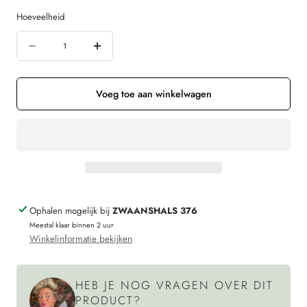
of
of
Hoeveelheid
niet
niet
Hoeveelheid
beschikbaar
beschikbaar
Aantal
Verhoog
verminderen
de
voor
hoeveelheid
Voeg toe aan winkelwagen
HOCOSA
voor
hemd
HOCOSA
brede
hemd
bandjes
brede
wol
bandjes
Ophalen mogelijk bij
ZWAANSHALS 376
zijde
wol
Meestal klaar binnen 2 uur
v-
zijde
Winkelinformatie bekijken
hals
v-
dames
hals
HEB JE NOG VRAGEN OVER DIT
BORDEAUX
dames
PRODUCT?