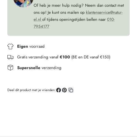
BORDEAUX
Of heb je meer hulp nodig? Neem dan contact met
ons op! Je kunt ons mailen op
klantenservice@natur-
el.nl
of tijdens openingstijden bellen naar
010-
7954177
Eigen
voorraad
Gratis verzending vanaf
€100
(BE en DE vanaf €150)
Supersnelle
verzending
Deel dit product met je vrienden:
Deel
Pin
Kopieer
op
op
link
Facebook
Pinterest