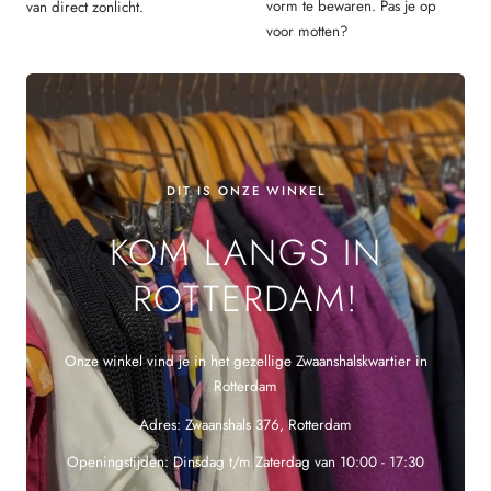
vorm te bewaren. Pas je op
van direct zonlicht.
voor motten?
DIT IS ONZE WINKEL
KOM LANGS IN
ROTTERDAM!
Onze winkel vind je in het gezellige Zwaanshalskwartier in
Rotterdam
Adres: Zwaanshals 376, Rotterdam
Openingstijden: Dinsdag t/m Zaterdag van 10:00 - 17:30