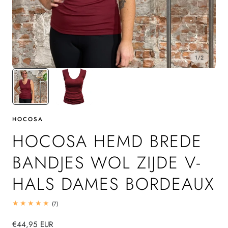
1
/
2
HOCOSA
HOCOSA HEMD BREDE
BANDJES WOL ZIJDE V-
HALS DAMES BORDEAUX
7
(7)
totaal
beoordelingen
Normale
€44,95 EUR