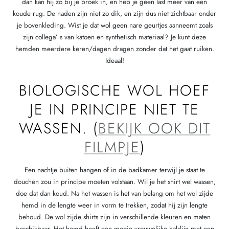
dan kan hij zo bij je broek in, en heb je geen last meer van een
koude rug. De naden zijn niet zo dik, en zijn dus niet zichtbaar onder
je bovenkleding. Wist je dat wol geen nare geurtjes aanneemt zoals
zijn collega’ s van katoen en synthetisch materiaal? Je kunt deze
hemden meerdere keren/dagen dragen zonder dat het gaat ruiken.
Ideaal!
BIOLOGISCHE WOL HOEF
JE IN PRINCIPE NIET TE
WASSEN. (
BEKIJK OOK DIT
FILMPJE
)
Een nachtje buiten hangen of in de badkamer terwijl je staat te
douchen zou in principe moeten volstaan. Wil je het shirt wel wassen,
doe dat dan koud. Na het wassen is het van belang om het wol zijde
hemd in de lengte weer in vorm te trekken, zodat hij zijn lengte
behoud. De wol zijde shirts zijn in verschillende kleuren en maten
beschikbaar. Het hemd heeft een mooie vrouwelijke halslijn met een