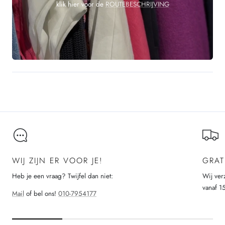
klik hier voor de
ROUTEBESCHRIJVING
WIJ ZIJN ER VOOR JE!
GRAT
Heb je een vraag? Twijfel dan niet:
Wij ver
vanaf 1
Mail
of bel ons!
010-7954177