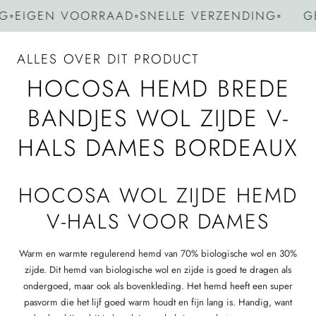
EIGEN VOORRAAD
◦
SNELLE VERZENDING
◦
GEEN
ALLES OVER DIT PRODUCT
HOCOSA HEMD BREDE
BANDJES WOL ZIJDE V-
HALS DAMES BORDEAUX
HOCOSA WOL ZIJDE HEMD
V-HALS VOOR DAMES
Warm en warmte regulerend hemd van 70% biologische wol en 30%
zijde. Dit hemd van biologische wol en zijde is goed te dragen als
ondergoed, maar ook als bovenkleding. Het hemd heeft een super
pasvorm die het lijf goed warm houdt en fijn lang is. Handig, want