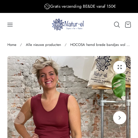
Gratis verzending BE&DE vanaf 150€
aar de inhoud
Winkelwage
Home
Alle nieuwe producten
HOCOSA hemd brede bandjes wol zijde v-hals dames BORDEAUX