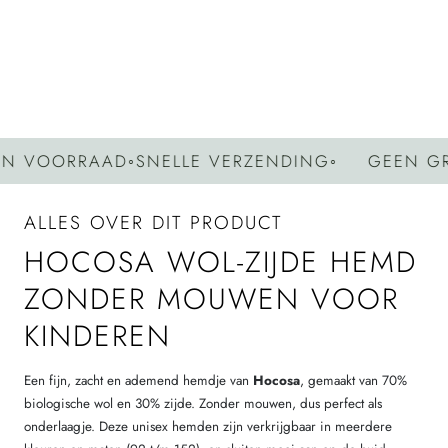
Deel
Pin
Kopieer
op
op
link
Facebook
Pinterest
VOORRAAD
◦
SNELLE VERZENDING
◦
GEEN GREE
ALLES OVER DIT PRODUCT
HOCOSA WOL-ZIJDE HEMD
ZONDER MOUWEN VOOR
KINDEREN
Een fijn, zacht en ademend hemdje van
Hocosa
, gemaakt van 70%
biologische wol en 30% zijde. Zonder mouwen, dus perfect als
onderlaagje. Deze unisex hemden zijn verkrijgbaar in meerdere