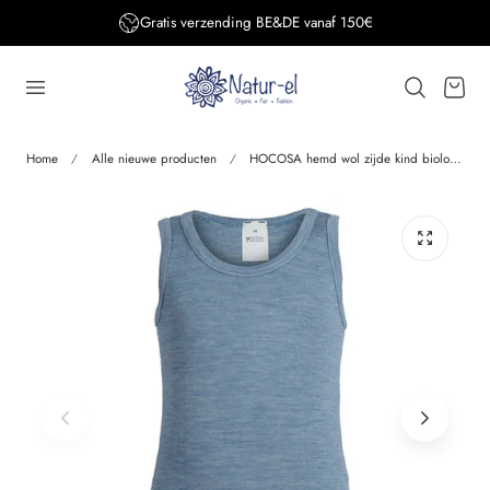
Gratis verzending BE&DE vanaf 150€
aar de inhoud
Winkelwage
Home
Alle nieuwe producten
HOCOSA hemd wol zijde kind biologische wol JEANS