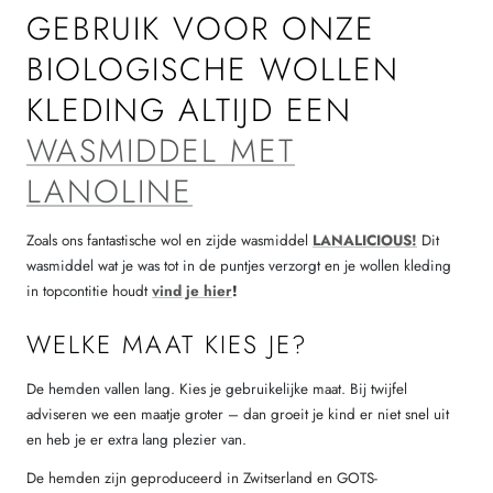
GEBRUIK VOOR ONZE
BIOLOGISCHE WOLLEN
KLEDING ALTIJD EEN
WASMIDDEL MET
LANOLINE
Zoals ons fantastische wol en zijde wasmiddel
LANALICIOUS!
Dit
wasmiddel wat je was tot in de puntjes verzorgt en je wollen kleding
in topcontitie houdt
vind je hier
!
WELKE MAAT KIES JE?
De hemden vallen lang. Kies je gebruikelijke maat. Bij twijfel
adviseren we een maatje groter – dan groeit je kind er niet snel uit
en heb je er extra lang plezier van.
De hemden zijn geproduceerd in Zwitserland en GOTS-