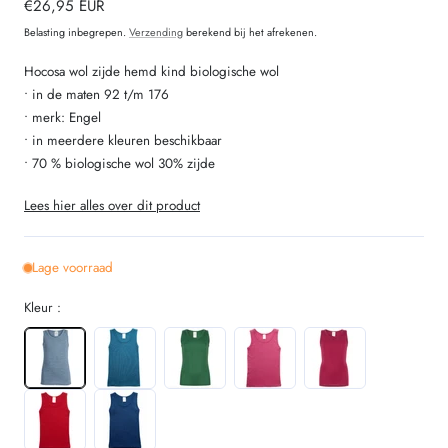
Normale
€26,95 EUR
prijs
Belasting inbegrepen.
Verzending
berekend bij het afrekenen.
Hocosa wol zijde hemd kind biologische wol
• in de maten 92 t/m 176
• merk: Engel
• in meerdere kleuren beschikbaar
• 70 % biologische wol 30% zijde
Lees hier alles over dit product
Lage voorraad
Kleur :