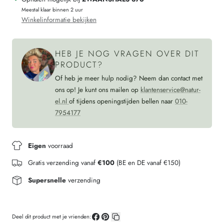
biologische
kind
Meestal klaar binnen 2 uur
wol
biologische
Winkelinformatie bekijken
JEANS
wol
JEANS
HEB JE NOG VRAGEN OVER DIT
PRODUCT?
Of heb je meer hulp nodig? Neem dan contact met
ons op! Je kunt ons mailen op
klantenservice@natur-
el.nl
of tijdens openingstijden bellen naar
010-
7954177
Eigen
voorraad
Gratis verzending vanaf
€100
(BE en DE vanaf €150)
Supersnelle
verzending
Deel dit product met je vrienden: