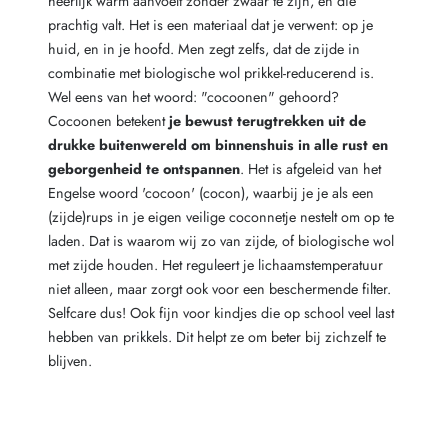
heerlijk warm aanvoelt zonder zwaar te zijn, en die
prachtig valt. Het is een materiaal dat je verwent: op je
huid, en in je hoofd. Men zegt zelfs, dat de zijde in
combinatie met biologische wol prikkel-reducerend is.
Wel eens van het woord: "cocoonen" gehoord?
Cocoonen betekent
je bewust terugtrekken uit de
drukke buitenwereld om binnenshuis in alle rust en
geborgenheid te ontspannen
. Het is afgeleid van het
Engelse woord 'cocoon' (cocon), waarbij je je als een
(zijde)rups in je eigen veilige coconnetje nestelt om op te
laden. Dat is waarom wij zo van zijde, of biologische wol
met zijde houden. Het reguleert je lichaamstemperatuur
niet alleen, maar zorgt ook voor een beschermende filter.
Selfcare dus! Ook fijn voor kindjes die op school veel last
hebben van prikkels. Dit helpt ze om beter bij zichzelf te
blijven.