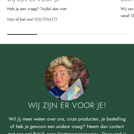
Heb je een vraag? Twijfel dan niet:
Wij ver
vanaf 1
Mail
of bel ons!
010-7954177
WIJ ZIJN ER VOOR JE!
Wil jij meer weten over ons, onze producten, je bestelling
of heb je gewoon een andere vraag? Neem dan contact
met ons op! Bekijk onze klantenservicepagina. Daar vind je