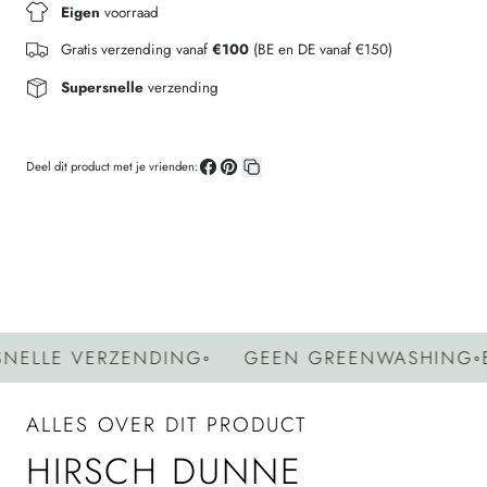
Eigen
voorraad
Gratis verzending vanaf
€100
(BE en DE vanaf €150)
Supersnelle
verzending
Deel dit product met je vrienden:
Deel
Pin
Kopieer
op
op
link
Facebook
Pinterest
LLE VERZENDING
◦
GEEN GREENWASHING
◦
EIG
ALLES OVER DIT PRODUCT
HIRSCH DUNNE