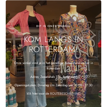
DIT IS ONZE WINKEL
KOM LANGS IN
ROTTERDAM!
Onze winkel vind je in het gezellige Zwaanshalskwartier in
Rotterdam
Adres: Zwaanshals 376, Rotterdam
Openingstijden: Dinsdag t/m Zaterdag van 10:00 - 17:30
klik hier voor de
ROUTEBESCHRIJVING