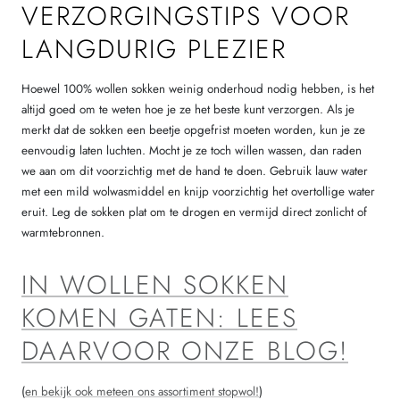
VERZORGINGSTIPS VOOR
LANGDURIG PLEZIER
Hoewel 100% wollen sokken weinig onderhoud nodig hebben, is het
altijd goed om te weten hoe je ze het beste kunt verzorgen. Als je
merkt dat de sokken een beetje opgefrist moeten worden, kun je ze
eenvoudig laten luchten. Mocht je ze toch willen wassen, dan raden
we aan om dit voorzichtig met de hand te doen. Gebruik lauw water
met een mild wolwasmiddel en knijp voorzichtig het overtollige water
eruit. Leg de sokken plat om te drogen en vermijd direct zonlicht of
warmtebronnen.
IN WOLLEN SOKKEN
KOMEN GATEN: LEES
DAARVOOR ONZE BLOG!
(
en bekijk ook meteen ons assortiment stopwol!
)