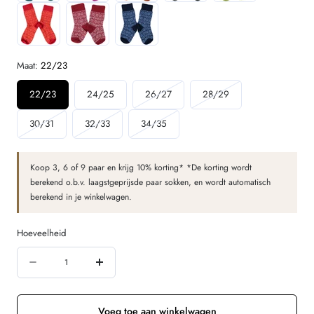
Maat:
22/23
Variant
Variant
22/23
24/25
26/27
28/29
uitverkocht
uitverkocht
Variant
Variant
Variant
30/31
32/33
34/35
of
of
uitverkocht
uitverkocht
uitverkocht
niet
niet
of
of
of
beschikbaar
beschikbaar
Koop 3, 6 of 9 paar en krijg 10% korting* *De korting wordt
niet
niet
niet
berekend o.b.v. laagstgeprijsde paar sokken, en wordt automatisch
beschikbaar
beschikbaar
beschikbaar
berekend in je winkelwagen.
Hoeveelheid
Hoeveelheid
Aantal
Verhoog
verminderen
de
voor
hoeveelheid
Voeg toe aan winkelwagen