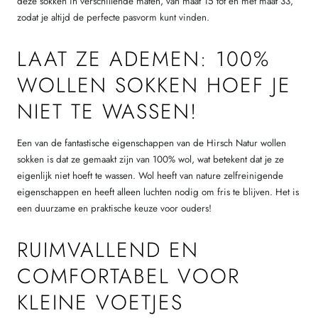
deze sokken in verschillende maten, van maat 15 tot en met maat 33,
zodat je altijd de perfecte pasvorm kunt vinden.
LAAT ZE ADEMEN: 100%
WOLLEN SOKKEN HOEF JE
NIET TE WASSEN!
Een van de fantastische eigenschappen van de Hirsch Natur wollen
sokken is dat ze gemaakt zijn van 100% wol, wat betekent dat je ze
eigenlijk niet hoeft te wassen. Wol heeft van nature zelfreinigende
eigenschappen en heeft alleen luchten nodig om fris te blijven. Het is
een duurzame en praktische keuze voor ouders!
RUIMVALLEND EN
COMFORTABEL VOOR
KLEINE VOETJES