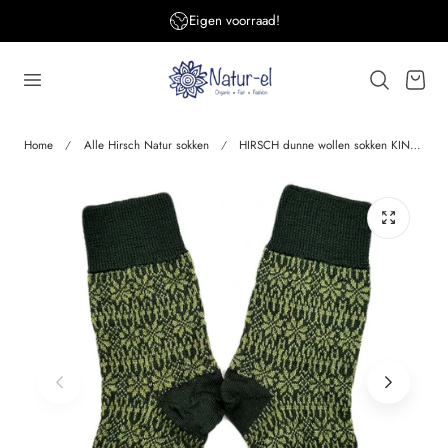
Eigen voorraad!
aar de inhoud
Winkelwage
Home
Alle Hirsch Natur sokken
HIRSCH dunne wollen sokken KIND Noors 056 19 DENNEN