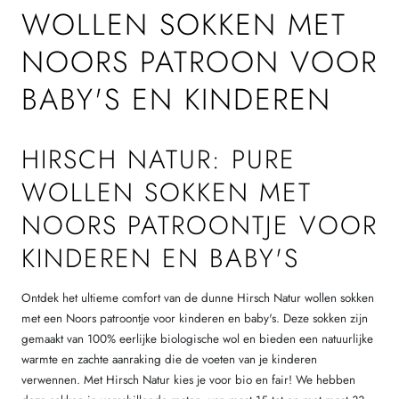
WOLLEN SOKKEN MET
NOORS PATROON VOOR
BABY'S EN KINDEREN
HIRSCH NATUR: PURE
WOLLEN SOKKEN MET
NOORS PATROONTJE VOOR
KINDEREN EN BABY'S
Ontdek het ultieme comfort van de dunne Hirsch Natur wollen sokken
met een Noors patroontje voor kinderen en baby's. Deze sokken zijn
gemaakt van 100% eerlijke biologische wol en bieden een natuurlijke
warmte en zachte aanraking die de voeten van je kinderen
verwennen. Met Hirsch Natur kies je voor bio en fair! We hebben