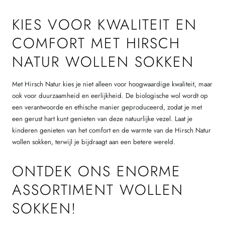
KIES VOOR KWALITEIT EN
COMFORT MET HIRSCH
NATUR WOLLEN SOKKEN
Met Hirsch Natur kies je niet alleen voor hoogwaardige kwaliteit, maar
ook voor duurzaamheid en eerlijkheid. De biologische wol wordt op
een verantwoorde en ethische manier geproduceerd, zodat je met
een gerust hart kunt genieten van deze natuurlijke vezel. Laat je
kinderen genieten van het comfort en de warmte van de Hirsch Natur
wollen sokken, terwijl je bijdraagt aan een betere wereld.
ONTDEK ONS ENORME
ASSORTIMENT WOLLEN
SOKKEN!