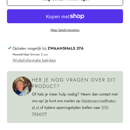
HIRSCH
voor
dunne
HIRSCH
wollen
dunne
Meer betalingsopties
sokken
wollen
KIND
sokken
Ophalen mogelijk bij
ZWAANSHALS 376
Noors
KIND
Meestal klaar binnen 2 uur
056
Noors
Winkelinformatie bekijken
19
056
DENNEN
19
HEB JE NOG VRAGEN OVER DIT
DENNEN
PRODUCT?
Of heb je meer hulp nodig? Neem dan contact met
ons op! Je kunt ons mailen op
klantenservice@natur-
el.nl
of tijdens openingstijden bellen naar
010-
7954177