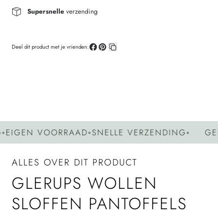
Supersnelle
verzending
Deel dit product met je vrienden:
Deel
Pin
Kopieer
op
op
link
Facebook
Pinterest
GEN VOORRAAD
◦
SNELLE VERZENDING
◦
GEEN 
ALLES OVER DIT PRODUCT
GLERUPS WOLLEN
SLOFFEN PANTOFFELS