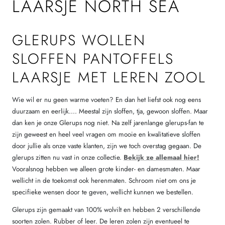
LAARSJE NORTH SEA
GLERUPS WOLLEN
SLOFFEN PANTOFFELS
LAARSJE MET LEREN ZOOL
Wie wil er nu geen warme voeten? En dan het liefst ook nog eens
duurzaam en eerlijk.... Meestal zijn sloffen, tja, gewoon sloffen. Maar
dan ken je onze Glerups nog niet. Na zelf jarenlange glerups-fan te
zijn geweest en heel veel vragen om mooie en kwalitatieve sloffen
door jullie als onze vaste klanten, zijn we toch overstag gegaan. De
glerups zitten nu vast in onze collectie.
Bekijk ze allemaal hier!
Vooralsnog hebben we alleen grote kinder- en damesmaten. Maar
wellicht in de toekomst ook herenmaten. Schroom niet om ons je
specifieke wensen door te geven, wellicht kunnen we bestellen.
Glerups zijn gemaakt van 100% wolvilt en hebben 2 verschillende
soorten zolen. Rubber of leer. De leren zolen zijn eventueel te