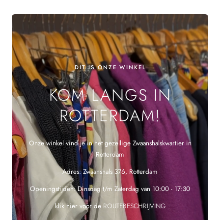
DIT IS ONZE WINKEL
KOM LANGS IN
ROTTERDAM!
Onze winkel vind je in het gezellige Zwaanshalskwartier in
Rotterdam
Adres: Zwaanshals 376, Rotterdam
Openingstijden: Dinsdag t/m Zaterdag van 10:00 - 17:30
klik hier voor de
ROUTEBESCHRIJVING