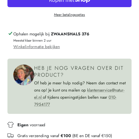
sloffen
wollen
Meer betalingsopties
pantoffels
sloffen
LAARS
pantoffels
Ophalen mogelijk bij
ZWAANSHALS 376
NORTH
LAARS
Meestal klaar binnen 2 uur
SEA
NORTH
Winkelinformatie bekijken
SEA
HEB JE NOG VRAGEN OVER DIT
PRODUCT?
Of heb je meer hulp nodig? Neem dan contact met
ons op! Je kunt ons mailen op
klantenservice@natur-
el.nl
of tijdens openingstijden bellen naar
010-
7954177
Eigen
voorraad
Gratis verzending vanaf
€100
(BE en DE vanaf €150)