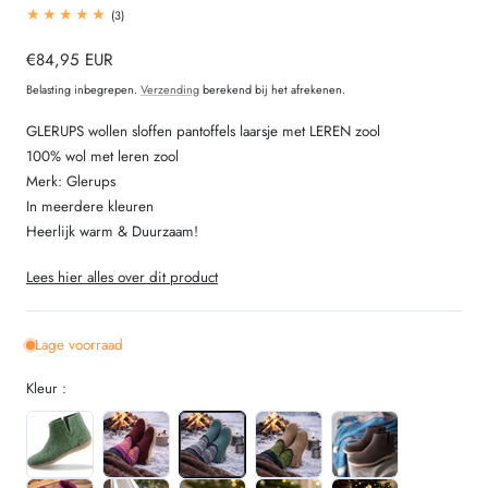
3
(3)
totaal
beoordelingen
Normale
€84,95 EUR
prijs
Belasting inbegrepen.
Verzending
berekend bij het afrekenen.
GLERUPS wollen sloffen pantoffels laarsje met LEREN zool
100% wol met leren zool
Merk: Glerups
In meerdere kleuren
Heerlijk warm & Duurzaam!
Lees hier alles over dit product
Lage voorraad
Kleur :