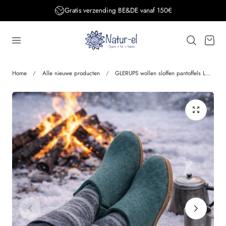
Gratis verzending BE&DE vanaf 150€
aar de inhoud
Winkelwage
Home
Alle nieuwe producten
GLERUPS wollen sloffen pantoffels LAARS NORTH SEA