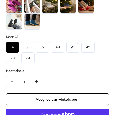
Maat:
37
Variant
37
38
39
40
41
42
uitverkocht
43
44
of
niet
beschikbaar
Hoeveelheid
Hoeveelheid
Aantal
Verhoog
verminderen
de
voor
hoeveelheid
Voeg toe aan winkelwagen
GLERUPS
voor
wollen
GLERUPS