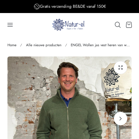
Gratis verzending BE&DE vanaf 150€
aar de inhoud
Winkelwage
Home
Alle nieuwe producten
ENGEL Wollen jas vest heren van wolfleece biologische wol BOSGROEN