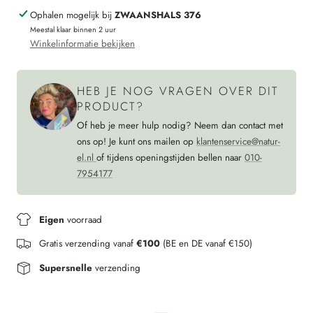
Ophalen mogelijk bij
ZWAANSHALS 376
van
heren
Meestal klaar binnen 2 uur
wolfleece
van
Winkelinformatie bekijken
biologische
wolfleece
wol
biologische
HEB JE NOG VRAGEN OVER DIT
BOSGROEN
wol
PRODUCT?
BOSGROEN
Of heb je meer hulp nodig? Neem dan contact met
ons op! Je kunt ons mailen op
klantenservice@natur-
el.nl
of tijdens openingstijden bellen naar
010-
7954177
Eigen
voorraad
Gratis verzending vanaf
€100
(BE en DE vanaf €150)
Supersnelle
verzending