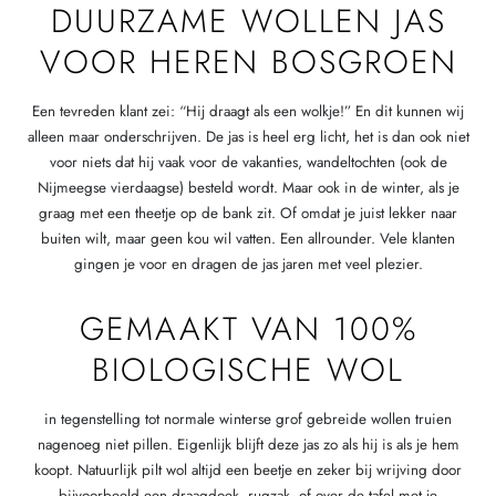
DUURZAME WOLLEN JAS
VOOR HEREN BOSGROEN
Een tevreden klant zei: “Hij draagt als een wolkje!” En dit kunnen wij
alleen maar onderschrijven. De jas is heel erg licht, het is dan ook niet
voor niets dat hij vaak voor de vakanties, wandeltochten (ook de
Nijmeegse vierdaagse) besteld wordt. Maar ook in de winter, als je
graag met een theetje op de bank zit. Of omdat je juist lekker naar
buiten wilt, maar geen kou wil vatten. Een allrounder. Vele klanten
gingen je voor en dragen de jas jaren met veel plezier.
GEMAAKT VAN 100%
BIOLOGISCHE WOL
in tegenstelling tot normale winterse grof gebreide wollen truien
nagenoeg niet pillen. Eigenlijk blijft deze jas zo als hij is als je hem
koopt. Natuurlijk pilt wol altijd een beetje en zeker bij wrijving door
bijvoorbeeld een draagdoek, rugzak, of over de tafel met je