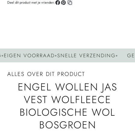
Deel dit product met je vrienden:
Deel
Pin
Kopieer
op
op
link
Facebook
Pinterest
GEN VOORRAAD
◦
SNELLE VERZENDING
◦
GEEN 
ALLES OVER DIT PRODUCT
ENGEL WOLLEN JAS
VEST WOLFLEECE
BIOLOGISCHE WOL
BOSGROEN