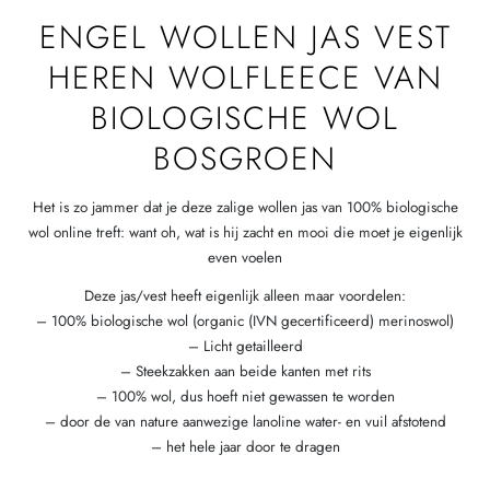
ENGEL WOLLEN JAS VEST
HEREN WOLFLEECE VAN
BIOLOGISCHE WOL
BOSGROEN
Het is zo jammer dat je deze zalige wollen jas van 100% biologische
wol online treft: want oh, wat is hij zacht en mooi die moet je eigenlijk
even voelen
Deze jas/vest heeft eigenlijk alleen maar voordelen:
– 100% biologische wol (organic (IVN gecertificeerd) merinoswol)
– Licht getailleerd
– Steekzakken aan beide kanten met rits
– 100% wol, dus hoeft niet gewassen te worden
– door de van nature aanwezige lanoline water- en vuil afstotend
– het hele jaar door te dragen