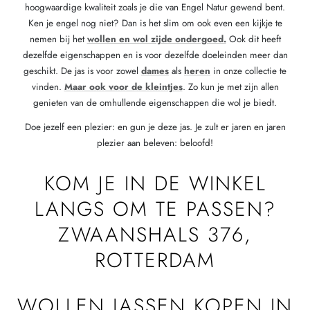
hoogwaardige kwaliteit zoals je die van Engel Natur gewend bent.
Ken je engel nog niet? Dan is het slim om ook even een kijkje te
nemen bij het
wollen en wol zijde ondergoed.
Ook dit heeft
dezelfde eigenschappen en is voor dezelfde doeleinden meer dan
geschikt. De jas is voor zowel
dames
als
heren
in onze collectie te
vinden.
Maar ook voor de kleintjes
. Zo kun je met zijn allen
genieten van de omhullende eigenschappen die wol je biedt.
Doe jezelf een plezier: en gun je deze jas. Je zult er jaren en jaren
plezier aan beleven: beloofd!
KOM JE IN DE WINKEL
LANGS OM TE PASSEN?
ZWAANSHALS 376,
ROTTERDAM
WOLLEN JASSEN KOPEN IN