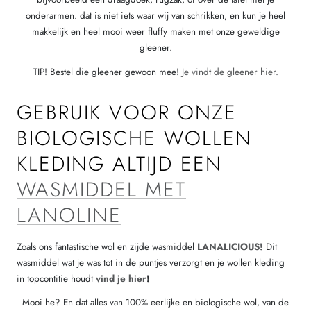
onderarmen. dat is niet iets waar wij van schrikken, en kun je heel
makkelijk en heel mooi weer fluffy maken met onze geweldige
gleener.
TIP! Bestel die gleener gewoon mee!
Je vindt de gleener hier.
GEBRUIK VOOR ONZE
BIOLOGISCHE WOLLEN
KLEDING ALTIJD EEN
WASMIDDEL MET
LANOLINE
Zoals ons fantastische wol en zijde wasmiddel
LANALICIOUS!
Dit
wasmiddel wat je was tot in de puntjes verzorgt en je wollen kleding
in topcontitie houdt
vind je hier
!
Mooi he? En dat alles van 100% eerlijke en biologische wol, van de