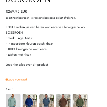
Normale
€269,95 EUR
prijs
Belasting inbegrepen.
Verzending
berekend bij het afrekenen.
ENGEL wollen jas vest heren wolfleece van biologische wol
BOSGROEN
• merk: Engel Natur
• in meerdere kleuren beschikbaar
• 100% biologische wol fleece
• zakken met ritsen
Lees hier alles over dit product
Lage voorraad
Kleur :