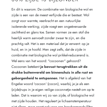
En dit is waarom: De combinatie van biologische wol en
zijde is een van de meest verfijnde die er bestaat. Wol
zorgt voor warmte, veerkracht en een natuurlijke
isolerende werking; zijde voegt een ongeëvenaarde
zachtheid en glans toe. Samen vormen ze een stof die
heerlijk warm aanvoelt zonder zwaar te zijn, en die
prachtig valt. Het is een materiaal dat je verwent: op je
huid, en in je hoofd. Men zegt zelfs, dat de zijde in
combinatie met biologische wol prikkel-reducerend is.
Wel eens van het woord: "cocoonen" gehoord?
Cocoonen betekent
je bewust terugtrekken uit de
drukke buitenwereld om binnenshuis in alle rust en
geborgenheid te ontspannen
. Het is afgeleid van het
Engelse woord 'cocoon' (cocon), waarbij je je als een
(zijde)rups in je eigen veilige coconnetje nestelt om op te
laden. Dat is waarom wij zo van zijde, of biologische wol
met zijde houden. Het reguleert je lichaamstemperatuur
niet alleen, maar zorgt ook voor een beschermende filter.