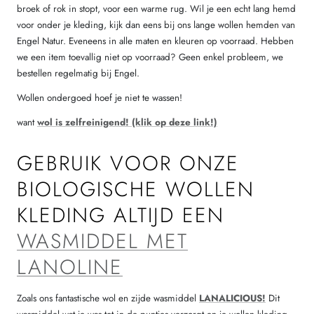
broek of rok in stopt, voor een warme rug. Wil je een echt lang hemd
voor onder je kleding, kijk dan eens bij ons lange wollen hemden van
Engel Natur. Eveneens in alle maten en kleuren op voorraad. Hebben
we een item toevallig niet op voorraad? Geen enkel probleem, we
bestellen regelmatig bij Engel.
Wollen ondergoed hoef je niet te wassen!
want
wol is zelfreinigend! (klik op deze link!)
GEBRUIK VOOR ONZE
BIOLOGISCHE WOLLEN
KLEDING ALTIJD EEN
WASMIDDEL MET
LANOLINE
Zoals ons fantastische wol en zijde wasmiddel
LANALICIOUS!
Dit