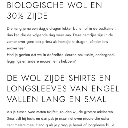
BIOLOGISCHE WOL EN
30% ZIJDE
Die hang je na een dagje dragen lekker buiten of in de badkamer,
dan kan die de volgende dag weer aan. Deze hemdjes zijn in de
zomer overigens ook prima als hemdje te dragen, zónder iets
eroverheen.
Had je gezien dat we in de3zelfde kleuren ook t-shirt, ondergoed,
leggings en andere mooie items hebben?
DE WOL ZIJDE SHIRTS EN
LONGSLEEVES VAN ENGEL
VALLEN LANG EN SMAL
Als je tussen twee maten twijfelt, zouden wij de grotere adviseren.
Smal valt hij toch, en dan pak je maar net even mooie die extra
centimeters mee. Handig als je graag je hemd of longsleeve bij je