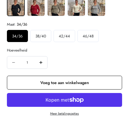
Maat:
34/36
34/36
38/40
42/44
46/48
Hoeveelheid
Hoeveelheid
Aantal
Verhoog
verminderen
de
voor
hoeveelheid
Voeg toe aan winkelwagen
Engel
voor
Natur
Engel
Wol
Natur
Meer betalingsopties
zijde
Wol
longsleeve
zijde