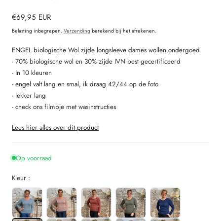
totaal
beoordelingen
Normale
€69,95 EUR
prijs
Belasting inbegrepen.
Verzending
berekend bij het afrekenen.
ENGEL biologische Wol zijde longsleeve dames wollen ondergoed
- 70% biologische wol en 30% zijde IVN best gecertificeerd
- In 10 kleuren
- engel valt lang en smal, ik draag 42/44 op de foto
- lekker lang
- check ons filmpje met wasinstructies
Lees hier alles over dit product
Op voorraad
Kleur :