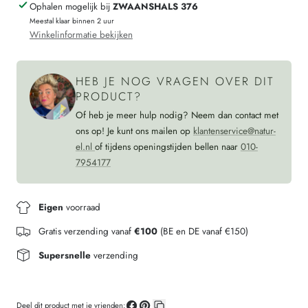
Ophalen mogelijk bij
ZWAANSHALS 376
dames
longsleeve
Meestal klaar binnen 2 uur
ZWART
dames
Winkelinformatie bekijken
wollen
ZWART
ondergoed
wollen
HEB JE NOG VRAGEN OVER DIT
ondergoed
PRODUCT?
Of heb je meer hulp nodig? Neem dan contact met
ons op! Je kunt ons mailen op
klantenservice@natur-
el.nl
of tijdens openingstijden bellen naar
010-
7954177
Eigen
voorraad
Gratis verzending vanaf
€100
(BE en DE vanaf €150)
Supersnelle
verzending
Deel dit product met je vrienden: