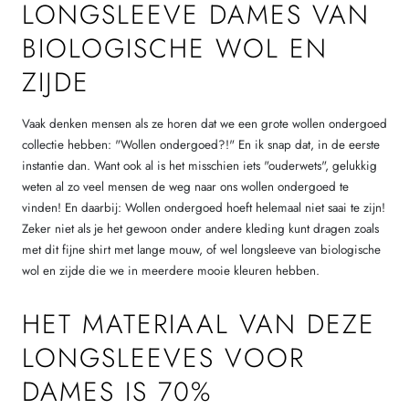
LONGSLEEVE DAMES VAN
BIOLOGISCHE WOL EN
ZIJDE
Vaak denken mensen als ze horen dat we een grote wollen ondergoed
collectie hebben: "Wollen ondergoed?!" En ik snap dat, in de eerste
instantie dan. Want ook al is het misschien iets "ouderwets", gelukkig
weten al zo veel mensen de weg naar ons wollen ondergoed te
vinden! En daarbij: Wollen ondergoed hoeft helemaal niet saai te zijn!
Zeker niet als je het gewoon onder andere kleding kunt dragen zoals
met dit fijne shirt met lange mouw, of wel longsleeve van biologische
wol en zijde die we in meerdere mooie kleuren hebben.
HET MATERIAAL VAN DEZE
LONGSLEEVES VOOR
DAMES IS 70%