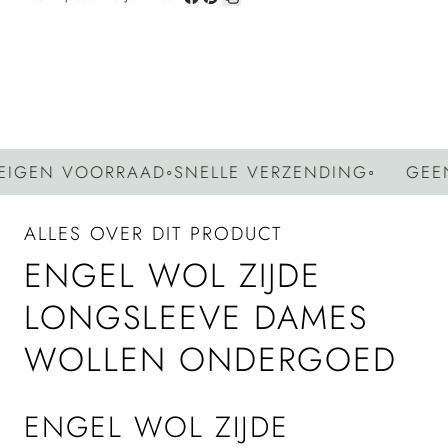
Deel
Pin
Kopieer
op
op
link
Facebook
Pinterest
EN VOORRAAD
◦
SNELLE VERZENDING
◦
GEEN G
ALLES OVER DIT PRODUCT
ENGEL WOL ZIJDE
LONGSLEEVE DAMES
WOLLEN ONDERGOED
ENGEL WOL ZIJDE