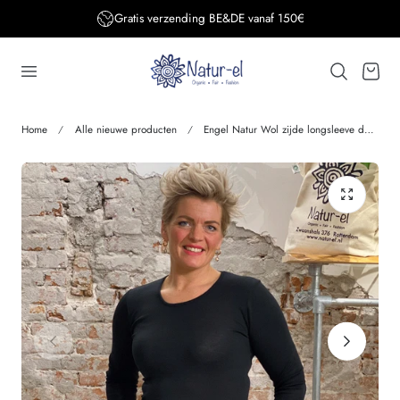
Gratis verzending BE&DE vanaf 150€
aar de inhoud
Winkelwage
Home
Alle nieuwe producten
Engel Natur Wol zijde longsleeve dames ZWART wollen ondergoed