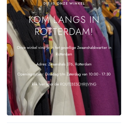
DIT IS ONZE WINKEL
KOM LANGS IN
ROTTERDAM!
Onze winkel vind je in het gezellige Zwaanshalskwartier in
Rotterdam
Adres: Zwaanshals 376, Rotterdam
Openingstijden: Dinsdag t/m Zaterdag van 10:00 - 17:30
klik hier voor de
ROUTEBESCHRIJVING