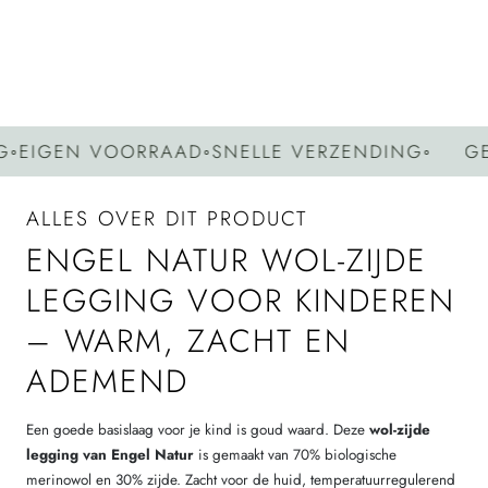
op
op
link
Facebook
Pinterest
IGEN VOORRAAD
◦
SNELLE VERZENDING
◦
GEEN
ALLES OVER DIT PRODUCT
ENGEL NATUR WOL-ZIJDE
LEGGING VOOR KINDEREN
– WARM, ZACHT EN
ADEMEND
Een goede basislaag voor je kind is goud waard. Deze
wol-zijde
legging van Engel Natur
is gemaakt van 70% biologische
merinowol en 30% zijde. Zacht voor de huid, temperatuurregulerend