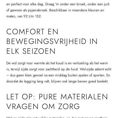
en perfect voor elke dag. Draag 'm onder een broek, onder een jurk
of gewoon als pyjamabroek. Beschikbaar in meerdere kleuren en
maten, van 92 t/m 152.
COMFORT EN
BEWEGINGSVRIJHEID IN
ELK SEIZOEN
De wol zorgt voor warmte als het koud is en verkoeling als het warm
is, terwijl zijde zorgt voor zachtheid op de huid. Wol-zijde ademt echt
– dus geen klam gevoel na een middag buiten spelen of sporten. En
doordat de legging lang valt, blijven ook lange benen goed bedekt.
LET OP: PURE MATERIALEN
VRAGEN OM ZORG