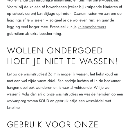
Wol en zijde zijn natuurlijke materialen, en dus niet onverwoestbaar.
Vooral bij de knieën of bovenbenen (zeker bij kruipende kinderen of
op schoolvloeren) kan slijtage optreden. Daarom raden we aan om de
leggings af te wisselen – zo geef je de wol even rust, en gaat de
legging veel langer mee. Eventueel kun je
kniebeschermers
gebruiken als extra bescherming.
WOLLEN ONDERGOED
HOEF JE NIET TE WASSEN!
Let op de wasinstructies! Zo min mogelijk wassen, het liefst koud en
met een wol zijde wasmiddel. Een nachtje luchten of in de badkamer
hangen doet ook wonderen en is vaak al voldoende. Wil je wel
wassen? Volg dan altijd onze wasinstructies en was de hemden op een
wolwasprogramma KOUD en gebruik altijd een wasmiddel met
lanoline.
GEBRUIK VOOR ONZE