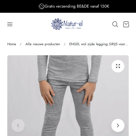
Gratis verzending BE&DE vanaf 150€
aar de inhoud
Winkelwage
Home
Alle nieuwe producten
ENGEL wol zijde legging GRIJS voor kinderen