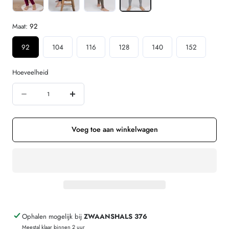
Maat:
92
92
104
116
128
140
152
Hoeveelheid
Hoeveelheid
Aantal
Verhoog
verminderen
de
voor
hoeveelheid
Voeg toe aan winkelwagen
ENGEL
voor
wol
ENGEL
zijde
wol
legging
zijde
GRIJS
legging
Ophalen mogelijk bij
ZWAANSHALS 376
voor
GRIJS
Meestal klaar binnen 2 uur