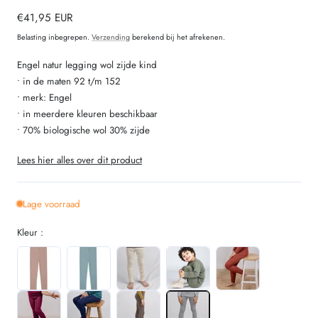
Normale
€41,95 EUR
prijs
Belasting inbegrepen.
Verzending
berekend bij het afrekenen.
Engel natur legging wol zijde kind
• in de maten 92 t/m 152
• merk: Engel
• in meerdere kleuren beschikbaar
• 70% biologische wol 30% zijde
Lees hier alles over dit product
Lage voorraad
Kleur :