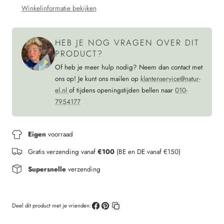
kinderen
voor
Winkelinformatie bekijken
kinderen
HEB JE NOG VRAGEN OVER DIT
PRODUCT?
Of heb je meer hulp nodig? Neem dan contact met
ons op! Je kunt ons mailen op
klantenservice@natur-
el.nl
of tijdens openingstijden bellen naar
010-
7954177
Eigen
voorraad
Gratis verzending vanaf
€100
(BE en DE vanaf €150)
Supersnelle
verzending
Deel dit product met je vrienden:
Deel
Pin
Kopieer