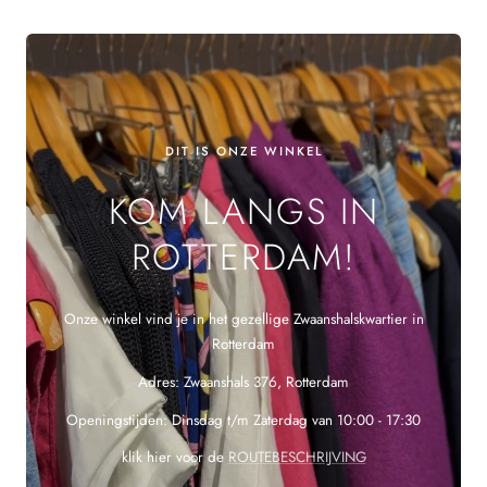
DIT IS ONZE WINKEL
KOM LANGS IN
ROTTERDAM!
Onze winkel vind je in het gezellige Zwaanshalskwartier in
Rotterdam
Adres: Zwaanshals 376, Rotterdam
Openingstijden: Dinsdag t/m Zaterdag van 10:00 - 17:30
klik hier voor de
ROUTEBESCHRIJVING