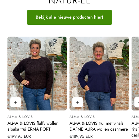
NATUR-EL
Bekijk alle nieuwe producten hier!
ALMA & LOVIS
ALMA & LOVIS
ALM
Leverancier:
Leverancier:
Leve
ALMA & LOVIS fluffy wollen
ALMA & LOVIS trui met v-hals
ALM
alpaka trui ERNA PORT
DAFNE AURA wol en cashmere
rit
cas
Normale
€199,95 EUR
Normale
€189,95 EUR