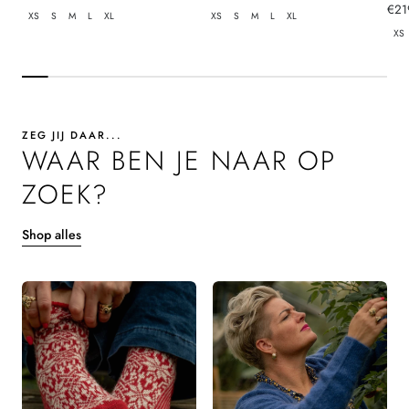
prijs
prijs
Nor
€21
XS
S
M
L
XL
XS
S
M
L
XL
prij
XS
ZEG JIJ DAAR...
WAAR BEN JE NAAR OP
ZOEK?
Shop alles