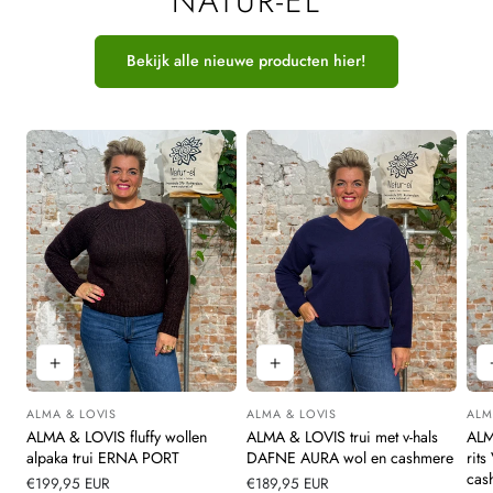
NATUR-EL
Bekijk alle nieuwe producten hier!
ALMA & LOVIS
ALMA & LOVIS
ALM
Leverancier:
Leverancier:
Leve
ALMA & LOVIS fluffy wollen
ALMA & LOVIS trui met v-hals
ALM
alpaka trui ERNA PORT
DAFNE AURA wol en cashmere
rit
cas
Normale
€199,95 EUR
Normale
€189,95 EUR