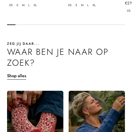
prijs
prijs
Nor
€21
XS
S
M
L
XL
XS
S
M
L
XL
prij
XS
ZEG JIJ DAAR...
WAAR BEN JE NAAR OP
ZOEK?
Shop alles